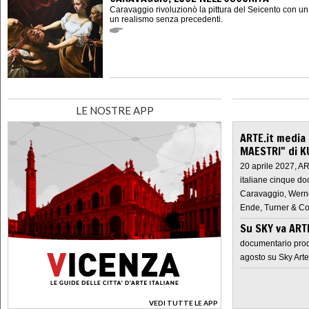
Caravaggio rivoluzionò la pittura del Seicento con u
un realismo senza precedenti.
LE NOSTRE APP
ARTE.it media
MAESTRI" di K
20 aprile 2027, A
italiane cinque do
Caravaggio, Werne
Ende, Turner & Co
Su SKY va AR
documentario prod
agosto su Sky Arte
VEDI TUTTE LE APP