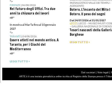
">
PAESAGGISTICO VALLE DEI TEMPLI -
FIRENZE
| 06/08/2026
AGRIGENTO
Nel futuro degli Uffizi. Tra due
Botero. L’incanto del Mito I
anni la chiusura dei lavori
Botero. Il peso dei sogni
Dal 24/07/2026 al 31/01/2027
LECCE
| LECCE – MUSEO MUST I CO
In mostra al MarTa fino al 10 gennaio
– GALLERIA NAZIONALE DI COSENZ
2027
Tesori nascosti della Galleri
">
Borghese
TARANTO
| 04/08/2026
Essere atleti nel mondo antico. A
LEGGI TUTTO >
Taranto, per i Giochi del
Mediterraneo
LEGGI TUTTO >
|
|
Dati societari
Note legali
ARTE.it è una testata giornalistica online iscritta al Registro della Stampa presso il Trib