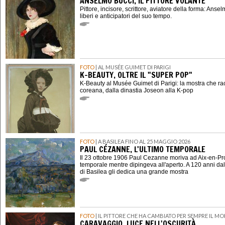
ANSELMO BUCCI, IL PITTORE VOLANTE
Pittore, incisore, scrittore, aviatore della forma: Ansel
liberi e anticipatori del suo tempo.
FOTO
| AL MUSÉE GUIMET DI PARIGI
K-BEAUTY, OLTRE IL "SUPER POP"
K-Beauty al Musée Guimet di Parigi: la mostra che ra
coreana, dalla dinastia Joseon alla K-pop
FOTO
| A BASILEA FINO AL 25 MAGGIO 2026
PAUL CÉZANNE, L'ULTIMO TEMPORALE
Il 23 ottobre 1906 Paul Cezanne moriva ad Aix-en-P
temporale mentre dipingeva all'aperto. A 120 anni dal
di Basilea gli dedica una grande mostra
FOTO
| IL PITTORE CHE HA CAMBIATO PER SEMPRE IL M
CARAVAGGIO, LUCE NELL'OSCURITÀ