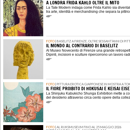
A LONDRA FRIDA KAHLO OLTRE IL MITO
La Tate Modern indaga come Frida Kahlo sia diventat
tra arte, identità e merchandising che separa la pittri
FOTO
| BASELITZ A FIRENZE, OLTRE SESSANT’ANNI DI P
IL MONDO AL CONTRARIO DI BASELITZ
Al Museo Novecento di Firenze una grande retrospett
Dipinti, incisioni e sculture ripercorrono un lavoro rad
FOTO
| PITTURA EROTICA GIAPPONESE IN MOSTRA A TO
IL FIORE PROIBITO DI HOKUSAI E KEISAI EIS
La Shinjuku Kabukicho Shunga Exhibition mette a con
del desiderio attraverso circa cento opere della coll
FOTO
| AL RIJKSMUSEUM FINO AL 25 MAGGIO 2026