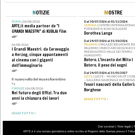
N
OTIZIE
M
OSTRE
ROMA
| 06/08/2026
Dal 30/07/2026 al 01/11/2026
ARTE.it media partner de "I
VERONA
| CENTRO INTERNAZIONAL
FOTOGRAFIA SCAVI SCALIGERI
GRANDI MAESTRI" di KUBLAI Film
Dorothea Lange
Dal 24/07/2026 al 31/10/2026
PALERMO
| PALAZZO BELMONTE RIS
06/08/2026
PALERMO I PARCO ARCHEOLOGICO 
I Grandi Maestri: da Caravaggio
PAESAGGISTICO VALLE DEI TEMPLI -
a Herzog, cinque appuntamenti
AGRIGENTO
Botero. L’incanto del Mito I
al cinema con i giganti
Botero. Il peso dei sogni
dell'immaginario
Dal 24/07/2026 al 31/01/2027
LECCE
| LECCE – MUSEO MUST I CO
Il nuovo volto del museo fiorentino
– GALLERIA NAZIONALE DI COSENZ
Tesori nascosti della Galleri
">
FIRENZE
| 06/08/2026
Borghese
Nel futuro degli Uffizi. Tra due
anni la chiusura dei lavori
LEGGI TUTTO >
LEGGI TUTTO >
|
|
Dati societari
Note legali
ARTE.it è una testata giornalistica online iscritta al Registro della Stampa presso il Trib