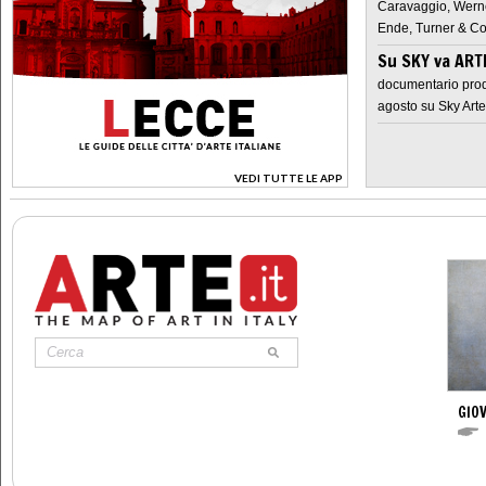
Caravaggio, Werne
Ende, Turner & Co
Su SKY va AR
documentario prod
agosto su Sky Arte
VEDI TUTTE LE APP
>
GIOV