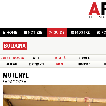
HOME
NOTIZIE
GUIDE
MOSTRE
F
BOLOGNA
GUIDA DI BOLOGNA
ARTE
IN CITTÀ
INFO UTILI
ALBERGHI
RISTORANTI
LOCALI
SHOPPING
LI
MUTENYE
SARAGOZZA