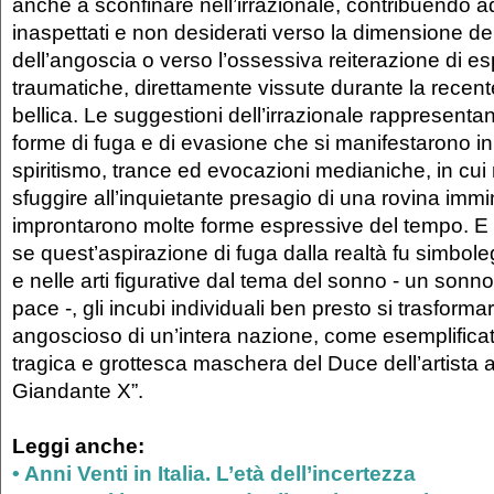
anche a sconfinare nell’irrazionale, contribuendo ad
inaspettati e non desiderati verso la dimensione de
dell’angoscia o verso l’ossessiva reiterazione di e
traumatiche, direttamente vissute durante la recen
bellica. Le suggestioni dell’irrazionale rappresentan
forme di fuga e di evasione che si manifestarono i
spiritismo, trance ed evocazioni medianiche, in cui r
sfuggire all’inquietante presagio di una rovina immi
improntarono molte forme espressive del tempo. E
se quest’aspirazione di fuga dalla realtà fu simboleg
e nelle arti figurative dal tema del sonno - un sonn
pace -, gli incubi individuali ben presto si trasform
angoscioso di un’intera nazione, come esemplificat
tragica e grottesca maschera del Duce dell’artista 
Giandante X”.
Leggi anche:
•
Anni Venti in Italia. L’età dell’incertezza