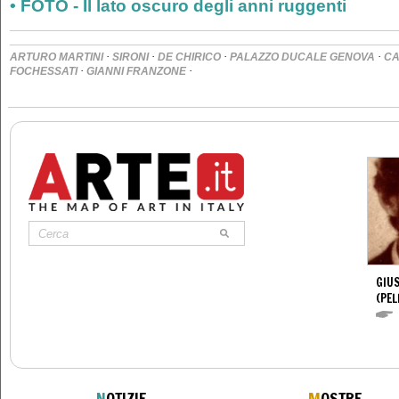
• FOTO - Il lato oscuro degli anni ruggenti
·
·
·
·
ARTURO MARTINI
SIRONI
DE CHIRICO
PALAZZO DUCALE GENOVA
CA
·
·
FOCHESSATI
GIANNI FRANZONE
GIUS
(PEL
N
OTIZIE
M
OSTRE