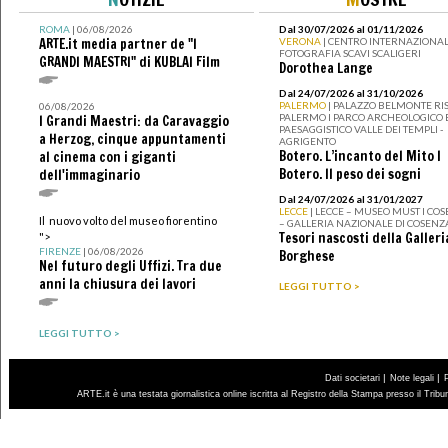
ROMA
| 06/08/2026
Dal 30/07/2026 al 01/11/2026
ARTE.it media partner de "I
VERONA
| CENTRO INTERNAZIONAL
FOTOGRAFIA SCAVI SCALIGERI
GRANDI MAESTRI" di KUBLAI Film
Dorothea Lange
Dal 24/07/2026 al 31/10/2026
PALERMO
| PALAZZO BELMONTE RIS
06/08/2026
PALERMO I PARCO ARCHEOLOGICO 
I Grandi Maestri: da Caravaggio
PAESAGGISTICO VALLE DEI TEMPLI -
a Herzog, cinque appuntamenti
AGRIGENTO
Botero. L’incanto del Mito I
al cinema con i giganti
Botero. Il peso dei sogni
dell'immaginario
Dal 24/07/2026 al 31/01/2027
LECCE
| LECCE – MUSEO MUST I CO
Il nuovo volto del museo fiorentino
– GALLERIA NAZIONALE DI COSENZ
Tesori nascosti della Galleri
">
FIRENZE
| 06/08/2026
Borghese
Nel futuro degli Uffizi. Tra due
anni la chiusura dei lavori
LEGGI TUTTO >
LEGGI TUTTO >
|
|
Dati societari
Note legali
ARTE.it è una testata giornalistica online iscritta al Registro della Stampa presso il Trib