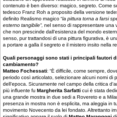
contenuto è ben diverso: magico, segreto. Come scri
tedesco Franz Roh a proposito della versione ted
definito Realismo magico “
la pittura torna a farsi 
esterno tangibile”,
nel senso di rappresentare una v
che non prescinde dall’esistenza del mondo estern
senso, pur trattandosi di una pittura figurativa, è u
a portare a galla il segreto e il mistero insito nella r
Quali personaggi sono stati i principali fautori 
cambiamento?
Matteo Fochessati
: “È difficile, come sempre, do
periodo così articolato, selezionare alcuni nomi di p
dell’epoca. Sicuramente nel campo della critica d’a
più influente fu
Margherita Sarfatti
cui è stata ded
una grande mostra in due sedi a Rovereto e a Mila
presenza in mostra non è esplicita, ma aleggia in tu
movimento Novecento da lei fondato. Altrettanto im
significativo appare il ruolo di
Matteo Marangoni
di