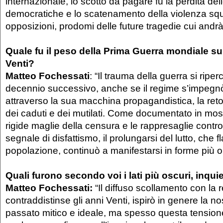
internazionale, lo scotto da pagare fu la perdita dell
democratiche e lo scatenamento della violenza squ
opposizioni, prodomi delle future tragedie cui andrà
Quale fu il peso della Prima Guerra mondiale sul
Venti?
Matteo Fochessati
: “Il trauma della guerra si riperc
decennio successivo, anche se il regime s’impegnò
attraverso la sua macchina propagandistica, la ret
dei caduti e dei mutilati. Come documentato in mos
rigide maglie della censura e le rappresaglie contr
segnale di disfattismo, il prolungarsi del lutto, che fl
popolazione, continuò a manifestarsi in forme più o
Quali furono secondo voi i lati più oscuri, inquiet
Matteo Fochessati:
“Il diffuso scollamento con la 
contraddistinse gli anni Venti, ispirò in genere la no
passato mitico e ideale, ma spesso questa tension