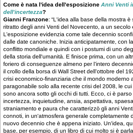
Come è nata l’idea dell’esposizione
Anni Venti in
dell'incertezza
?
Gianni Franzone
: “L'idea alla base della mostra è 
ritratto degli anni Venti del Novecento, a un secolo 
L’esposizione evidenzia come tale decennio sconf
dalle date canoniche. Inizia anticipatamente, con la
conflitto mondiale e quindi con i postumi di uno degli
della storia dell'umanità. E finisce prima, con un al
foriero di conseguenze almeno per l’intero decenni
il crollo della borsa di Wall Street dell’ottobre del 1
crisi economico-finanziaria che il mondo moderno a
paragonabile solo alla recente crisi del 2008, le c
sono ancora sotto gli occhi di tutti. Ecco, ci è parso 
incertezza, inquietudine, ansia, aspettativa, spae
straniamento e paura che caratterizzò gli anni Ven
connoti, in un'atmosfera generale completamente d
nuovo decennio che è appena iniziato. Un'idea, que
base, per esempio, di un libro di cui molto si è parl