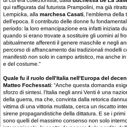
di cui era collezionista; dalla
duchessa de La Sal
qui raffigurata dal futurista Prampolini, ma già ritr
Lempicka, alla
marchesa Casati
, l’emblema della
dell’epoca. Il contributo delle donne fu fondamenta
periodo: la loro emancipazione era infatti iniziata dura
quando si erano trovate a sostituire gli uomini al fro
abitualmente afferenti il genere maschile e negli an
percorso di affrancamento dai tradizionali modelli 
manifestò non solo in campo artistico, ma anche in
e del costume.”
Quale fu il ruolo dell'Italia nell'Europa del dece
Matteo Fochessati
: “Anche questa domanda esig
sforzo di sintesi. l’Italia negli anni Venti è una nazio
della guerra, ma che, convinta dalla retorica dann
vittima di una vittoria mutilata, cerca un riscatto int
sirene propagandistiche della dittatura. E se i prim
sono quelli del massimo consenso non solo intern