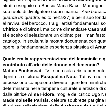
ritratto eseguito da Baccio Maria Bacci: Marangoni f
suo ruolo di divulgatore (suoi i manuali
Arte barocc
guarda un quadro,
edito nel1927) e per il suo fond
al revival del barocco. Tra gli artisti fondamentali so
Chirico
e di
Sironi
, ma come dimenticare
Casorat
si è scelto di selezionare un dipinto per il manifesto
catalogo. In scultura la mostra documenta con quatt
opere la fondamentale esperienza plastica di
Artur
Quale era la rappresentazione del femminile e qu
contributo all'arte delle donne nel decennio?
Matteo Fochessati
: “Vi è una sola artista present
dipinto: la siciliana
Pasqualina Noto
. Tuttavia nei n
esposizione compaiono diverse figure femminili ch
determinante nella temperie culturale e artistica di
dalla pittrice
Alma Fidora
, moglie del critico Ugo N
Mademoiselle Parisis
, celebre soubrette parigina 