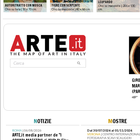
LEOPARDO
AUTORITRATTO CON MOSCA
TIGRE CON SERPENTE
Olio su masonite | 201 x 130
Olio su tela | 50 x 70 cm.
Olio su masonite | 80 x 66 cm.
cm.
GIR
MAR
(PA
N
OTIZIE
M
OSTRE
ROMA
| 06/08/2026
Dal 30/07/2026 al 01/11/2026
ARTE.it media partner de "I
VERONA
| CENTRO INTERNAZIONAL
FOTOGRAFIA SCAVI SCALIGERI