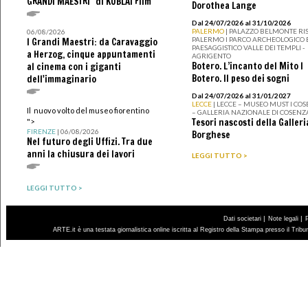
GRANDI MAESTRI" di KUBLAI Film
Dorothea Lange
Dal 24/07/2026 al 31/10/2026
PALERMO
| PALAZZO BELMONTE RIS
06/08/2026
PALERMO I PARCO ARCHEOLOGICO 
I Grandi Maestri: da Caravaggio
PAESAGGISTICO VALLE DEI TEMPLI -
a Herzog, cinque appuntamenti
AGRIGENTO
Botero. L’incanto del Mito I
al cinema con i giganti
Botero. Il peso dei sogni
dell'immaginario
Dal 24/07/2026 al 31/01/2027
LECCE
| LECCE – MUSEO MUST I CO
Il nuovo volto del museo fiorentino
– GALLERIA NAZIONALE DI COSENZ
Tesori nascosti della Galleri
">
FIRENZE
| 06/08/2026
Borghese
Nel futuro degli Uffizi. Tra due
anni la chiusura dei lavori
LEGGI TUTTO >
LEGGI TUTTO >
|
|
Dati societari
Note legali
ARTE.it è una testata giornalistica online iscritta al Registro della Stampa presso il Trib