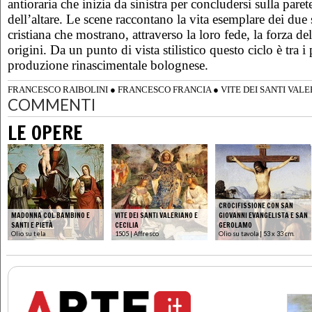
antioraria che inizia da sinistra per concludersi sulla parete
dell’altare. Le scene raccontano la vita esemplare dei due 
cristiana che mostrano, attraverso la loro fede, la forza de
origini. Da un punto di vista stilistico questo ciclo è tra i 
produzione rinascimentale bolognese.
FRANCESCO RAIBOLINI
●
FRANCESCO FRANCIA
●
VITE DEI SANTI VALE
COMMENTI
LE OPERE
CROCIFISSIONE CON SAN
MADONNA COL BAMBINO E
VITE DEI SANTI VALERIANO E
GIOVANNI EVANGELISTA E SAN
SANTI E PIETÀ
CECILIA
GEROLAMO
Olio su tela
1505 | Affresco
Olio su tavola | 53 x 33 cm.