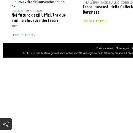
Il nuovo volto del museo fiorentino
– GALLERIA NAZIONALE DI COSENZ
Tesori nascosti della Galleri
">
FIRENZE
| 06/08/2026
Borghese
Nel futuro degli Uffizi. Tra due
anni la chiusura dei lavori
LEGGI TUTTO >
LEGGI TUTTO >
|
|
Dati societari
Note legali
ARTE.it è una testata giornalistica online iscritta al Registro della Stampa presso il Trib