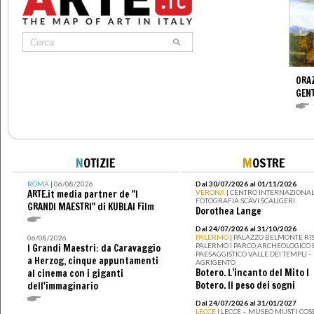
ORAZ
GENT
N
OTIZIE
M
OSTRE
ROMA
| 06/08/2026
Dal 30/07/2026 al 01/11/2026
ARTE.it media partner de "I
VERONA
| CENTRO INTERNAZIONAL
FOTOGRAFIA SCAVI SCALIGERI
GRANDI MAESTRI" di KUBLAI Film
Dorothea Lange
Dal 24/07/2026 al 31/10/2026
PALERMO
| PALAZZO BELMONTE RIS
06/08/2026
PALERMO I PARCO ARCHEOLOGICO 
I Grandi Maestri: da Caravaggio
PAESAGGISTICO VALLE DEI TEMPLI -
a Herzog, cinque appuntamenti
AGRIGENTO
Botero. L’incanto del Mito I
al cinema con i giganti
Botero. Il peso dei sogni
dell'immaginario
Dal 24/07/2026 al 31/01/2027
LECCE
| LECCE – MUSEO MUST I CO