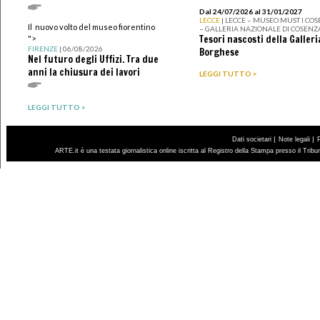
Dal 24/07/2026 al 31/01/2027
LECCE
| LECCE – MUSEO MUST I CO
Il nuovo volto del museo fiorentino
– GALLERIA NAZIONALE DI COSENZ
Tesori nascosti della Galleri
">
FIRENZE
| 06/08/2026
Borghese
Nel futuro degli Uffizi. Tra due
anni la chiusura dei lavori
LEGGI TUTTO >
LEGGI TUTTO >
|
|
Dati societari
Note legali
ARTE.it è una testata giornalistica online iscritta al Registro della Stampa presso il Trib