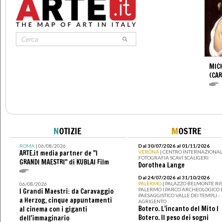
MIC
(CA
N
OTIZIE
M
OSTRE
ROMA
| 06/08/2026
Dal 30/07/2026 al 01/11/2026
ARTE.it media partner de "I
VERONA
| CENTRO INTERNAZIONAL
FOTOGRAFIA SCAVI SCALIGERI
GRANDI MAESTRI" di KUBLAI Film
Dorothea Lange
Dal 24/07/2026 al 31/10/2026
PALERMO
| PALAZZO BELMONTE RIS
06/08/2026
PALERMO I PARCO ARCHEOLOGICO 
I Grandi Maestri: da Caravaggio
PAESAGGISTICO VALLE DEI TEMPLI -
a Herzog, cinque appuntamenti
AGRIGENTO
Botero. L’incanto del Mito I
al cinema con i giganti
Botero. Il peso dei sogni
dell'immaginario