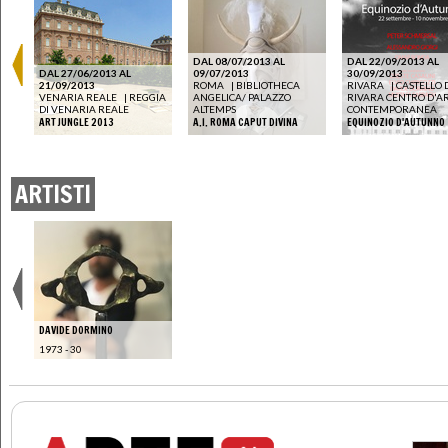
DAL 08/07/2013 AL
DAL 22/09/2013 AL
DAL 27/06/2013 AL
09/07/2013
30/09/2013
O
21/09/2013
ROMA
|
BIBLIOTHECA
RIVARA
|
CASTELLO 
VENARIA REALE
|
REGGIA
ANGELICA/ PALAZZO
RIVARA CENTRO D'A
NG
DI VENARIA REALE
ALTEMPS
CONTEMPORANEA
ART JUNGLE 2013
A.I. ROMA CAPUT DIVINA
EQUINOZIO D'AUTUNNO
ARTISTI
DAVIDE DORMINO
1973 - 30