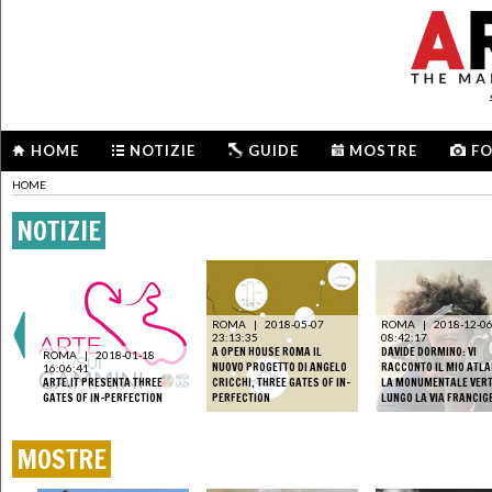
HOME
NOTIZIE
GUIDE
MOSTRE
F
HOME
NOTIZIE
ROMA
|
2018-05-07
ROMA
|
2018-12-0
23:13:35
08:42:17
A OPEN HOUSE ROMA IL
DAVIDE DORMINO: VI
ROMA
|
2018-01-18
NUOVO PROGETTO DI ANGELO
RACCONTO IL MIO ATLA
16:06:41
LLE
ARTE.IT PRESENTA THREE
CRICCHI, THREE GATES OF IN-
LA MONUMENTALE VER
K
GATES OF IN-PERFECTION
PERFECTION
LUNGO LA VIA FRANCIG
MOSTRE