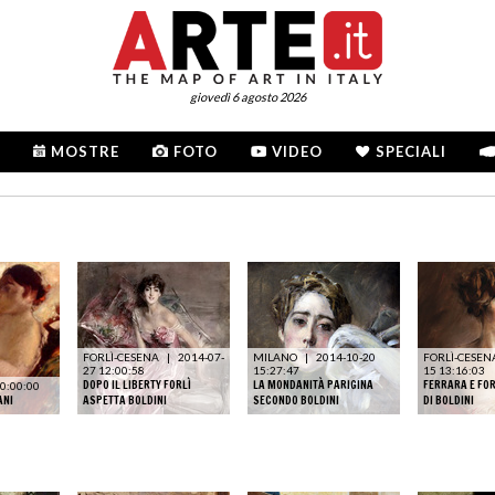
giovedì 6 agosto 2026
MOSTRE
FOTO
VIDEO
SPECIALI
FORLÌ-CESENA
|
2014-07-
MILANO
|
2014-10-20
FORLÌ-CESEN
27 12:00:58
15:27:47
15 13:16:03
DOPO IL LIBERTY FORLÌ
LA MONDANITÀ PARIGINA
FERRARA E FOR
0:00:00
ANI
ASPETTA BOLDINI
SECONDO BOLDINI
DI BOLDINI