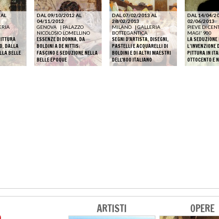
 AL
DAL 09/10/2012 AL
DAL 07/02/2013 AL
DAL 14/04/20
04/11/2012
28/02/2013
02/06/2013
ERIA
GENOVA
|
PALAZZO
MILANO
|
GALLERIA
PIEVE DI CEN
NICOLOSIO LOMELLINO
BOTTEGANTICA
MAGI' 900
PITTURA
ESSENZE DI DONNA. DA
SEGNI D'ARTISTA. DISEGNI,
LA SEDUZIONE 
0. DALLA
BOLDINI A DE NITTIS:
PASTELLI E ACQUARELLI DI
L’INVENZIONE 
LLA BELLE
FASCINO E SEDUZIONE NELLA
BOLDINI E DI ALTRI MAESTRI
PITTURA IN ITA
BELLE EPOQUE
DELL'800 ITALIANO
OTTOCENTO E 
ARTISTI
OPERE