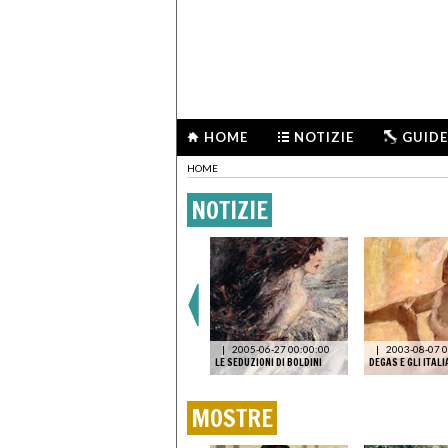
HOME
NOTIZIE
GUIDE
HOME
NOTIZIE
1-27
MILANO
|
2026-02-25
CONDO
15:48:56
CULTORE
LA RISCOPERTA DI
TROUBETZKOY, DAL MUSÉE
|
2005-06-27 00:00:00
|
2003-08-07 0
D’ORSAY A MILANO
LE SEDUZIONI DI BOLDINI
DEGAS E GLI ITALI
MOSTRE