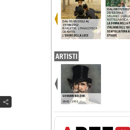
DAL 08/11/2012
23/12/2012
MILANO
|
GALL
DAL 15/10/2025 AL
BOTTEGANTICA
07/04/2026
DAL 05/05/2012 AL
LA DONNA NELLA 
PISA
|
PALAZZO BLU
O DEI
19/08/2012
BELLE ÉPOQUE. PITTORI
ITALIANA DELL’80
BARLETTA
|
PINACOTECA
IOVANNI
ITALIANI A PARIGI NELL’ETÀ
SCAPIGLIATURA A
DE NITTIS
DELL’IMPRESSIONISMO
L’ODORE DELLA LUCE
EPOQUE
ARTISTI
GIOVANNI BOLDINI
1842 - 1931