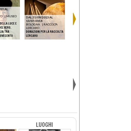
13 AL
TO
|
MUSEO
DAL 21/09/2013 AL
DAL 25/10/2013 AL
13/07/2014
21/12/2013
DAL 06/12
DELLA LUCE E
BOLOGNA
|
RACCOLTA
MILANO
|
GALLERIA
23/02/201
DEL VERO.
LERCARO
BOTTEGANTICA
MILANO
LIA TRA
DONAZIONI PER LA RACCOLTA
LA BELLE EPOQUE. DA
D’ARTE M
NOVECENTO
LERCARO
BOLDINI A DE NITTIS
GIUSEPPE VE
LUOGHI