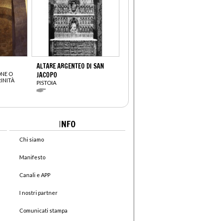
ALTARE ARGENTEO DI SAN
ONE O
JACOPO
INITÀ
PISTOIA
I
NFO
Chi siamo
Manifesto
Canali e APP
I nostri partner
Comunicati stampa