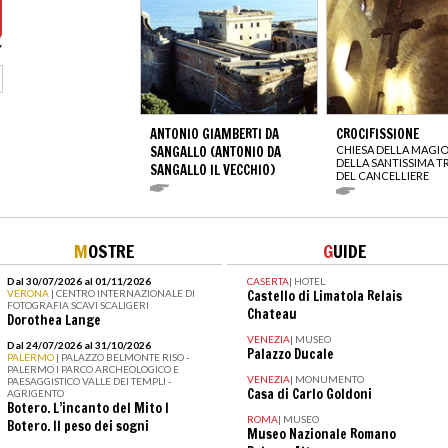
ANTONIO GIAMBERTI DA
CROCIFISSIONE
SANGALLO (ANTONIO DA
CHIESA DELLA MAGI
DELLA SANTISSIMA TR
SANGALLO IL VECCHIO)
DEL CANCELLIERE
M
OSTRE
G
UIDE
Dal 30/07/2026 al 01/11/2026
CASERTA
|
HOTEL
VERONA
| CENTRO INTERNAZIONALE DI
Castello di Limatola Relais
FOTOGRAFIA SCAVI SCALIGERI
Chateau
Dorothea Lange
VENEZIA
|
MUSEO
Dal 24/07/2026 al 31/10/2026
Palazzo Ducale
PALERMO
| PALAZZO BELMONTE RISO -
PALERMO I PARCO ARCHEOLOGICO E
VENEZIA
|
MONUMENTO
PAESAGGISTICO VALLE DEI TEMPLI -
Casa di Carlo Goldoni
AGRIGENTO
Botero. L’incanto del Mito I
ROMA
|
MUSEO
Botero. Il peso dei sogni
Museo Nazionale Romano