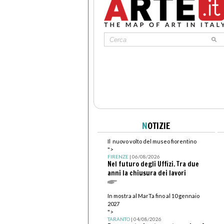
N
OTIZIE
Il nuovo volto del museo fiorentino
">
FIRENZE
| 06/08/2026
Nel futuro degli Uffizi. Tra due
anni la chiusura dei lavori
In mostra al MarTa fino al 10 gennaio
2027
">
TARANTO
| 04/08/2026