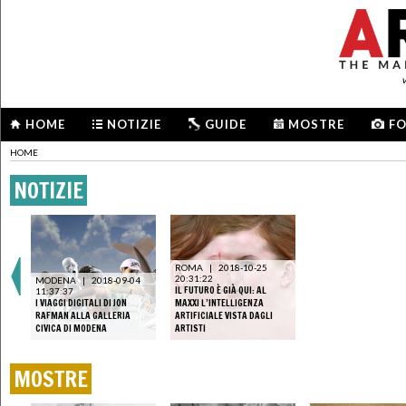
HOME
NOTIZIE
GUIDE
MOSTRE
F
HOME
NOTIZIE
ROMA
|
2018-10-25
20:31:22
MODENA
|
2018-09-04
IL FUTURO È GIÀ QUI: AL
11:37:37
I VIAGGI DIGITALI DI JON
MAXXI L’INTELLIGENZA
RAFMAN ALLA GALLERIA
ARTIFICIALE VISTA DAGLI
CIVICA DI MODENA
ARTISTI
MOSTRE