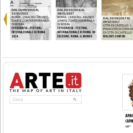
DAL 26/09/2014 AL
DAL 20/10/2016 AL
11/01/2015
08/01/2017
ROMA
|
MACRO - MUSEO
ROMA
|
MACRO - MUSEO
DAL 30/04/2017 AL
D'ARTE CONTEMPORANEA
D'ARTE CONTEMPORANEA
09/07/2017
DI ROMA
DI ROMA
CITTÀ DI CASTELLO
|
FOTOGRAFIA - FESTIVAL
FOTOGRAFIA – FESTIVAL
PINACOTECA COMU
₣
INTERNAZIONALE DI ROMA
INTERNAZIONALE DI ROMA. XV
DI CITTÀ DI CASTELLO
2014
EDIZIONE: ROMA, IL MONDO
VIOLENTI CONFINI
ARN
(ARN