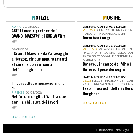
N
OTIZIE
M
OSTRE
ROMA
| 06/08/2026
Dal 30/07/2026 al 01/11/2026
ARTE.it media partner de "I
VERONA
| CENTRO INTERNAZIONAL
FOTOGRAFIA SCAVI SCALIGERI
GRANDI MAESTRI" di KUBLAI Film
Dorothea Lange
Dal 24/07/2026 al 31/10/2026
PALERMO
| PALAZZO BELMONTE RIS
06/08/2026
PALERMO I PARCO ARCHEOLOGICO 
I Grandi Maestri: da Caravaggio
PAESAGGISTICO VALLE DEI TEMPLI -
a Herzog, cinque appuntamenti
AGRIGENTO
Botero. L’incanto del Mito I
al cinema con i giganti
Botero. Il peso dei sogni
dell'immaginario
Dal 24/07/2026 al 31/01/2027
LECCE
| LECCE – MUSEO MUST I CO
Il nuovo volto del museo fiorentino
– GALLERIA NAZIONALE DI COSENZ
Tesori nascosti della Galleri
">
FIRENZE
| 06/08/2026
Borghese
Nel futuro degli Uffizi. Tra due
anni la chiusura dei lavori
LEGGI TUTTO >
LEGGI TUTTO >
|
|
Dati societari
Note legali