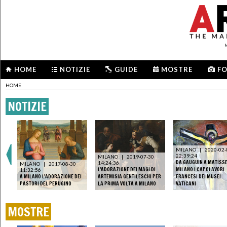
HOME
NOTIZIE
GUIDE
MOSTRE
F
HOME
NOTIZIE
MILANO
|
2020-02-
22:39:24
MILANO
|
2019-07-30
A
DA GAUGUIN A MATISSE
14:24:36
MILANO
|
2017-08-30
L'ADORAZIONE DEI MAGI DI
MILANO I CAPOLAVORI
11:32:56
A MILANO L'ADORAZIONE DEI
ARTEMISIA GENTILESCHI PER
FRANCESI DEI MUSEI
PASTORI DEL PERUGINO
LA PRIMA VOLTA A MILANO
VATICANI
MOSTRE