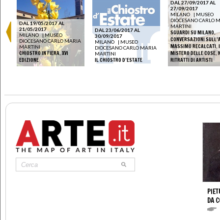
DAL 27/09/2017 AL
27/09/2017
MILANO
|
MUSEO
DIOCESANO CARLO 
DAL 19/05/2017 AL
MARTINI
21/05/2017
DAL 23/06/2017 AL
SGUARDI SU MILANO.
IA
MILANO
|
MUSEO
30/09/2017
CONVERSAZIONI SULL’A
DIOCESANO CARLO MARIA
MILANO
|
MUSEO
E
MASSIMO RECALCATI. I
MARTINI
DIOCESANO CARLO MARIA
8-
CHIOSTRO IN FIERA. XVI
MISTERO DELLE COSE. 
MARTINI
EDIZIONE
IL CHIOSTRO D’ESTATE
RITRATTI DI ARTISTI
PIET
DA 