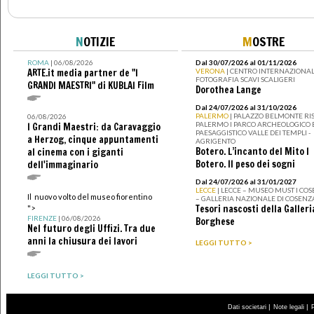
N
OTIZIE
M
OSTRE
ROMA
| 06/08/2026
Dal 30/07/2026 al 01/11/2026
ARTE.it media partner de "I
VERONA
| CENTRO INTERNAZIONAL
FOTOGRAFIA SCAVI SCALIGERI
GRANDI MAESTRI" di KUBLAI Film
Dorothea Lange
Dal 24/07/2026 al 31/10/2026
PALERMO
| PALAZZO BELMONTE RIS
06/08/2026
PALERMO I PARCO ARCHEOLOGICO 
I Grandi Maestri: da Caravaggio
PAESAGGISTICO VALLE DEI TEMPLI -
a Herzog, cinque appuntamenti
AGRIGENTO
Botero. L’incanto del Mito I
al cinema con i giganti
Botero. Il peso dei sogni
dell'immaginario
Dal 24/07/2026 al 31/01/2027
LECCE
| LECCE – MUSEO MUST I CO
Il nuovo volto del museo fiorentino
– GALLERIA NAZIONALE DI COSENZ
Tesori nascosti della Galleri
">
FIRENZE
| 06/08/2026
Borghese
Nel futuro degli Uffizi. Tra due
anni la chiusura dei lavori
LEGGI TUTTO >
LEGGI TUTTO >
|
|
Dati societari
Note legali