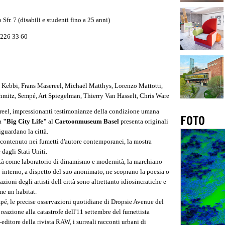
o Sfr. 7 (disabili e studenti fino a 25 anni)
 226 33 60
nn Kebbi, Frans Masereel, Michaël Matthys, Lorenzo Mattotti,
itz, Sempé, Art Spiegelman, Thierry Van Hasselt, Chris Ware
ereel, impressionanti testimonianze della condizione umana
FOTO
ra
"Big City Life"
al
Cartoonmuseum Basel
presenta originali
iguardano la città.
 contenuto nei fumetti d'autore contemporanei, la mostra
 dagli Stati Uniti.
ttà come laboratorio di dinamismo e modernità, la marchiano
o interno, a dispetto del suo anonimato, ne scoprano la poesia o
zioni degli artisti dell città sono altrettanto idiosincratiche e
me un habitat.
pé, le precise osservazioni quotidiane di Dropsie Avenue del
 reazione alla catastrofe dell'11 settembre del fumettista
editore della rivista RAW, i surreali racconti urbani di