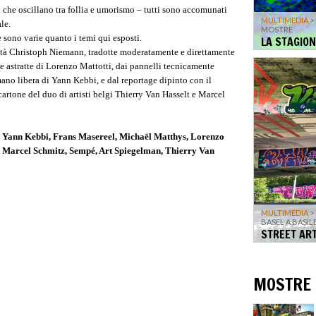
che oscillano tra follia e umorismo – tutti sono accomunati
MULTIMEDIA
>
le.
MOSTRE
e sono varie quanto i temi qui esposti.
LA STAGION
ttà Christoph Niemann, tradotte moderatamente e direttamente
te astratte di Lorenzo Mattotti, dai pannelli tecnicamente
mano libera di Yann Kebbi, e dal reportage dipinto con il
artone del duo di artisti belgi Thierry Van Hasselt e Marcel
i, Yann Kebbi, Frans Masereel, Michaël Matthys, Lorenzo
 Marcel Schmitz, Sempé, Art Spiegelman, Thierry Van
MULTIMEDIA
>
BASEL A BASIL
STREET ART
MOSTRE