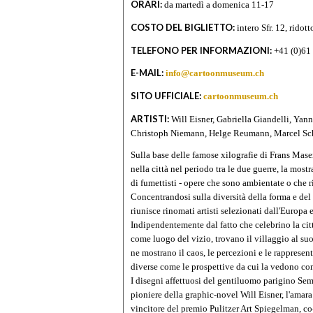
ORARI:
da martedì a domenica 11-17
COSTO DEL BIGLIETTO:
intero Sfr. 12, ridott
TELEFONO PER INFORMAZIONI:
+41 (0)61
E-MAIL:
info@cartoonmuseum.ch
SITO UFFICIALE:
cartoonmuseum.ch
ARTISTI:
Will Eisner, Gabriella Giandelli, Ya
Christoph Niemann, Helge Reumann, Marcel Schm
Sulla base delle famose xilografie di Frans Mas
nella città nel periodo tra le due guerre, la most
di fumettisti - opere che sono ambientate o che r
Concentrandosi sulla diversità della forma e del
riunisce rinomati artisti selezionati dall'Europa e
Indipendentemente dal fatto che celebrino la ci
come luogo del vizio, trovano il villaggio al su
ne mostrano il caos, le percezioni e le rappresenta
diverse come le prospettive da cui la vedono co
I disegni affettuosi del gentiluomo parigino Sem
pioniere della graphic-novel Will Eisner, l'amara
vincitore del premio Pulitzer Art Spiegelman, co-