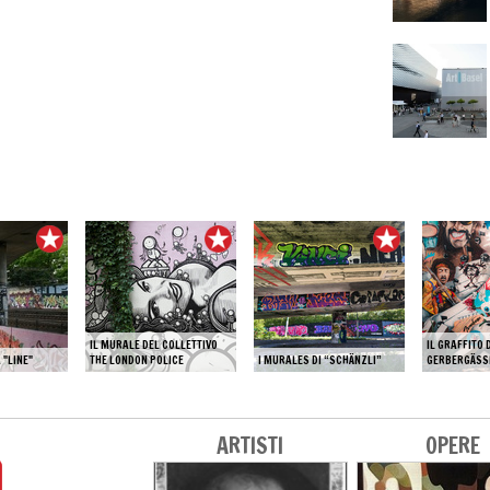
IL MURALE DEL COLLETTIVO
IL GRAFFITO 
 "LINE"
THE LONDON POLICE
I MURALES DI “SCHÄNZLI”
GERBERGÄSS
ARTISTI
OPERE