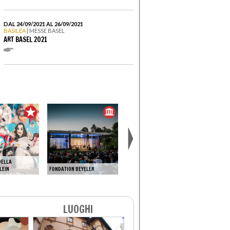
DAL 24/09/2021 AL 26/09/2021
BASILEA
| MESSE BASEL
ART BASEL 2021
DELLA
LEIN
FONDATION BEYELER
MUSEUM DER KULTUREN
FONTANA 
LUOGHI