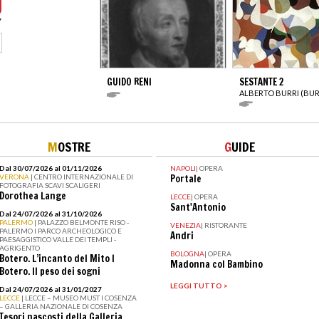
GUIDO RENI
SESTANTE 2
ALBERTO BURRI (BUR
M
OSTRE
G
UIDE
Dal 30/07/2026 al 01/11/2026
NAPOLI
|
OPERA
VERONA
| CENTRO INTERNAZIONALE DI
Portale
FOTOGRAFIA SCAVI SCALIGERI
Dorothea Lange
LECCE
|
OPERA
Sant'Antonio
Dal 24/07/2026 al 31/10/2026
PALERMO
| PALAZZO BELMONTE RISO -
VENEZIA
|
RISTORANTE
PALERMO I PARCO ARCHEOLOGICO E
Andri
PAESAGGISTICO VALLE DEI TEMPLI -
AGRIGENTO
BOLOGNA
|
OPERA
Botero. L’incanto del Mito I
Madonna col Bambino
Botero. Il peso dei sogni
LEGGI TUTTO >
Dal 24/07/2026 al 31/01/2027
LECCE
| LECCE – MUSEO MUST I COSENZA
– GALLERIA NAZIONALE DI COSENZA
Tesori nascosti della Galleria