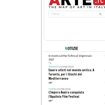
N
OTIZIE
In mostra al MarTa fino al 10 gennaio
2027
">
TARANTO
| 04/08/2026
Essere atleti nel mondo antico. A
Taranto, per i Giochi del
Mediterraneo
UDINE
| 01/08/2026
L'Impero Assiro conquista
l'Aquileia Film Festival