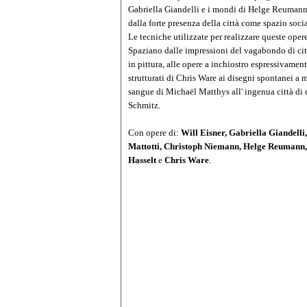
Gabriella Giandelli e i mondi di Helge Reumann 
dalla forte presenza della città come spazio socia
Le tecniche utilizzate per realizzare queste oper
Spaziano dalle impressioni del vagabondo di ci
in pittura, alle opere a inchiostro espressivamen
strutturati di Chris Ware ai disegni spontanei a 
sangue di Michaël Matthys all' ingenua città di c
Schmitz.
Con opere di:
Will Eisner, Gabriella Giandell
Mattotti, Christoph Niemann, Helge Reumann,
Hasselt
e
Chris Ware
.