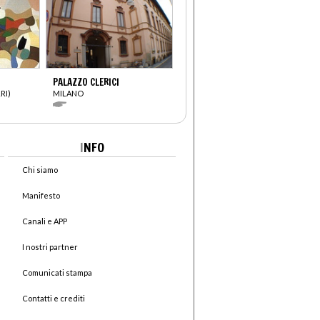
PALAZZO CLERICI
RI)
MILANO
I
NFO
Chi siamo
Manifesto
Canali e APP
I nostri partner
Comunicati stampa
Contatti e crediti