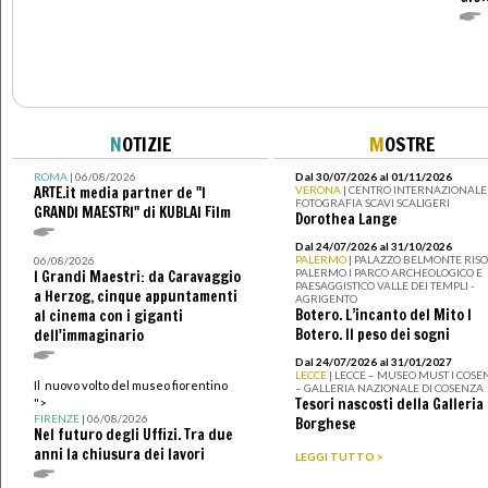
N
OTIZIE
M
OSTRE
ROMA
| 06/08/2026
Dal 30/07/2026 al 01/11/2026
ARTE.it media partner de "I
VERONA
| CENTRO INTERNAZIONALE 
FOTOGRAFIA SCAVI SCALIGERI
GRANDI MAESTRI" di KUBLAI Film
Dorothea Lange
Dal 24/07/2026 al 31/10/2026
PALERMO
| PALAZZO BELMONTE RISO 
06/08/2026
PALERMO I PARCO ARCHEOLOGICO E
I Grandi Maestri: da Caravaggio
PAESAGGISTICO VALLE DEI TEMPLI -
a Herzog, cinque appuntamenti
AGRIGENTO
Botero. L’incanto del Mito I
al cinema con i giganti
Botero. Il peso dei sogni
dell'immaginario
Dal 24/07/2026 al 31/01/2027
LECCE
| LECCE – MUSEO MUST I COSE
Il nuovo volto del museo fiorentino
– GALLERIA NAZIONALE DI COSENZA
Tesori nascosti della Galleria
">
FIRENZE
| 06/08/2026
Borghese
Nel futuro degli Uffizi. Tra due
anni la chiusura dei lavori
LEGGI TUTTO >