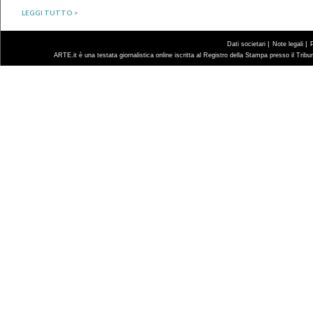
LEGGI TUTTO >
|
|
Dati societari
Note legali
ARTE.it è una testata giornalistica online iscritta al Registro della Stampa presso il Trib