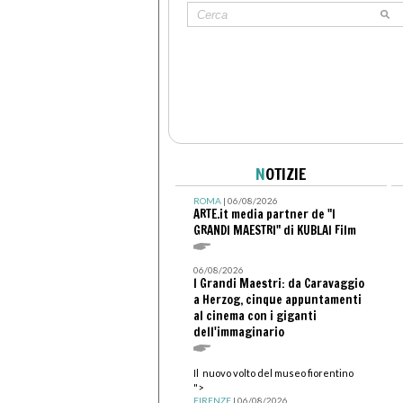
N
OTIZIE
ROMA
| 06/08/2026
ARTE.it media partner de "I
GRANDI MAESTRI" di KUBLAI Film
06/08/2026
I Grandi Maestri: da Caravaggio
a Herzog, cinque appuntamenti
al cinema con i giganti
dell'immaginario
Il nuovo volto del museo fiorentino
">
FIRENZE
| 06/08/2026