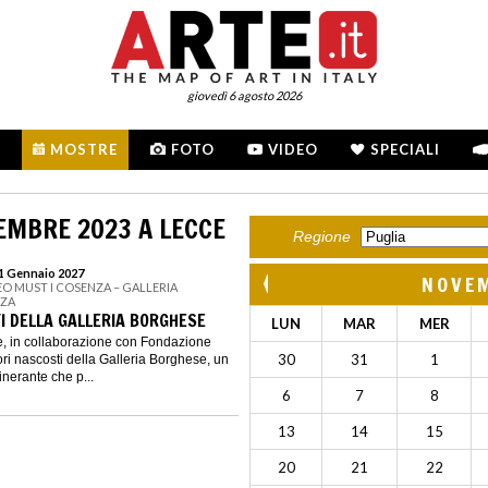
giovedì 6 agosto 2026
MOSTRE
FOTO
VIDEO
SPECIALI
EMBRE 2023 A LECCE
Regione
31 Gennaio 2027
NOVE
EO MUST I COSENZA – GALLERIA
NZA
I DELLA GALLERIA BORGHESE
LUN
MAR
MER
e, in collaborazione con Fondazione
30
31
1
i nascosti della Galleria Borghese, un
inerante che p...
6
7
8
13
14
15
20
21
22