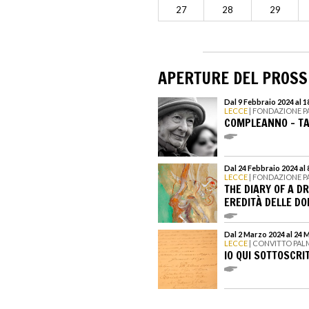
27
28
29
APERTURE DEL PROS
Dal 9 Febbraio 2024 al 
LECCE
| FONDAZIONE P
COMPLEANNO - TA
Dal 24 Febbraio 2024 al
LECCE
| FONDAZIONE P
THE DIARY OF A DR
EREDITÀ DELLE D
Dal 2 Marzo 2024 al 24 
LECCE
| CONVITTO PAL
IO QUI SOTTOSCRI