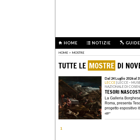
HOME
NOTIZIE
GUIDE
HOME
>
MOSTRE
TUTTE LE
MOSTRE
DI NOV
Dal 24 Luglio 2026 al 
LECCE
| LECCE – MUS
NAZIONALE DI COSE
TESORI NASCOST
La Galleria Borghes
Roma, presenta Tesor
progetto espositivo it
1