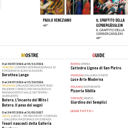
PAOLO VENEZIANO
IL GRAFFITO DELLA
GERBERGÄSSLEIN
IL GRAFFITO DELLA
GERBERGÄSSLEIN
M
OSTRE
G
UIDE
Dal 30/07/2026 al 01/11/2026
ROMA
|
OPERA
VERONA
| CENTRO INTERNAZIONALE DI
Cattedra Lignea di San Pietro
FOTOGRAFIA SCAVI SCALIGERI
Dorothea Lange
VENEZIA
|
GALLERIA D'ARTE
Luce Arte Moderna
Dal 24/07/2026 al 31/10/2026
PALERMO
| PALAZZO BELMONTE RISO -
MILANO
|
RISTORANTE
PALERMO I PARCO ARCHEOLOGICO E
Pizzeria Sibilla
PAESAGGISTICO VALLE DEI TEMPLI -
AGRIGENTO
FIRENZE
|
PARCO
Botero. L’incanto del Mito I
Giardino dei Semplici
Botero. Il peso dei sogni
LEGGI TUTTO >
Dal 24/07/2026 al 31/01/2027
LECCE
| LECCE – MUSEO MUST I COSENZA
– GALLERIA NAZIONALE DI COSENZA
Tesori nascosti della Galleria