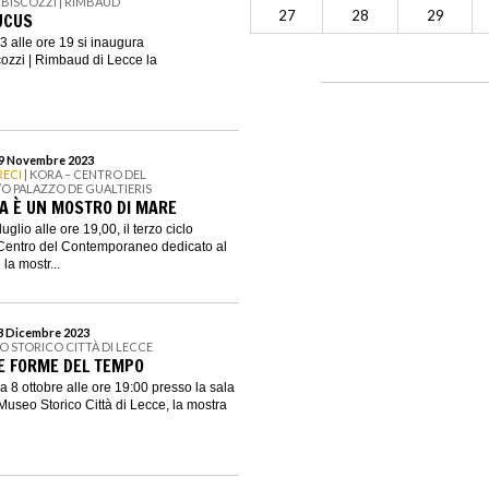
 BISCOZZI | RIMBAUD
27
28
29
UCUS
3 alle ore 19 si inaugura
ozzi | Rimbaud di Lecce la
 19 Novembre 2023
RECI
| KORA – CENTRO DEL
 PALAZZO DE GUALTIERIS
A È UN MOSTRO DI MARE
glio alle ore 19,00, il terzo ciclo
Centro del Contemporaneo dedicato al
la mostr...
 3 Dicembre 2023
O STORICO CITTÀ DI LECCE
LE FORME DEL TEMPO
 8 ottobre alle ore 19:00 presso la sala
seo Storico Città di Lecce, la mostra