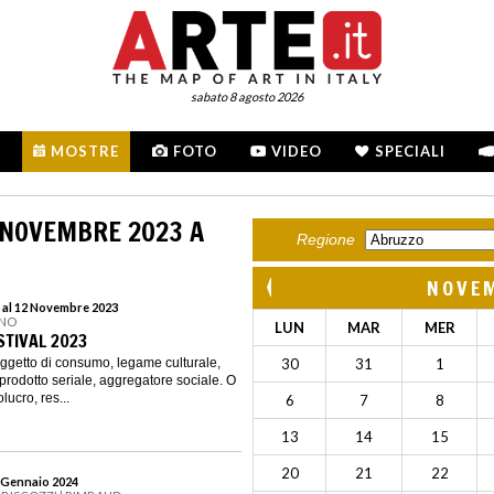
sabato 8 agosto 2026
MOSTRE
FOTO
VIDEO
SPECIALI
 NOVEMBRE 2023 A
Regione
NOVE
 al 12 Novembre 2023
INO
LUN
MAR
MER
STIVAL 2023
oggetto di consumo, legame culturale,
30
31
1
prodotto seriale, aggregatore sociale. O
lucro, res...
6
7
8
13
14
15
20
21
22
7 Gennaio 2024