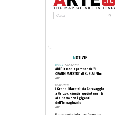
N
OTIZIE
ROMA
| 06/08/2026
ARTE.it media partner de "I
GRANDI MAESTRI" di KUBLAI Film
06/08/2026
I Grandi Maestri: da Caravaggio
a Herzog, cinque appuntamenti
al cinema con i giganti
dell'immaginario
Il nuovo volto del museo fiorentino