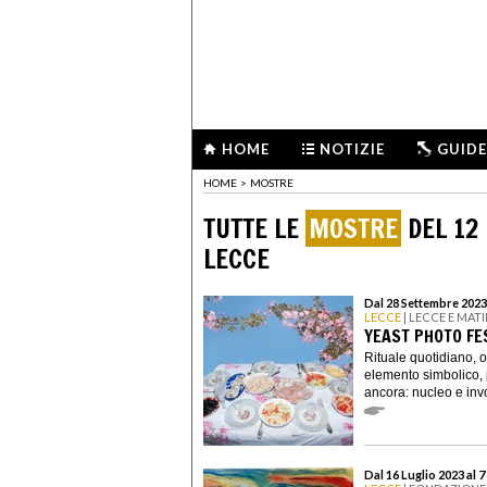
HOME
NOTIZIE
GUIDE
HOME
>
MOSTRE
TUTTE LE
MOSTRE
DEL 12
LECCE
Dal 28 Settembre 2023
LECCE
| LECCE E MAT
YEAST PHOTO FE
Rituale quotidiano, 
elemento simbolico, 
ancora: nucleo e invo
Dal 16 Luglio 2023 al 