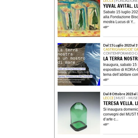
LECCE
| FONDAZIONE
YUVAL AVITAL. L
Sabato 15 luglio 202
alla Fondazione Bisc
mostra Lucus di Y...
Dal 15 Luglio 2023 al
CASTRIGNANO DE' G
CONTEMPORANEO C/O
LA TERRA NOSTR
Inaugura, sabato 15 lu
espositivo di KORA-
tema dell’abitare con 
Dal 8 Ottobre 2023 al
LECCE
| MUST – MUSE
TERESA VELLA. 
Si inaugura domenica
convegni del MUST Mu
d’arte c...