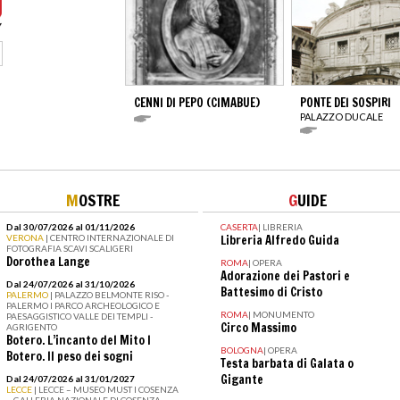
CENNI DI PEPO (CIMABUE)
PONTE DEI SOSPIRI
PALAZZO DUCALE
M
OSTRE
G
UIDE
Dal 30/07/2026 al 01/11/2026
CASERTA
|
LIBRERIA
VERONA
| CENTRO INTERNAZIONALE DI
Libreria Alfredo Guida
FOTOGRAFIA SCAVI SCALIGERI
Dorothea Lange
ROMA
|
OPERA
Adorazione dei Pastori e
Dal 24/07/2026 al 31/10/2026
Battesimo di Cristo
PALERMO
| PALAZZO BELMONTE RISO -
PALERMO I PARCO ARCHEOLOGICO E
ROMA
|
MONUMENTO
PAESAGGISTICO VALLE DEI TEMPLI -
Circo Massimo
AGRIGENTO
Botero. L’incanto del Mito I
BOLOGNA
|
OPERA
Botero. Il peso dei sogni
Testa barbata di Galata o
Gigante
Dal 24/07/2026 al 31/01/2027
LECCE
| LECCE – MUSEO MUST I COSENZA