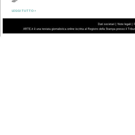
LEGGI TUTTO >
|
|
Dati societari
Note legali
ARTE.it è una testata giornalistica online iscritta al Registro della Stampa presso il Trib