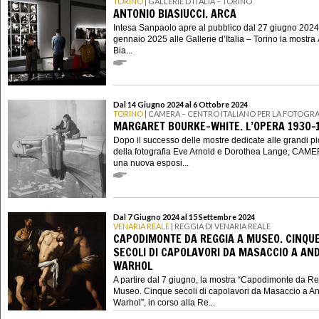
TORINO
| GALLERIE D’ITALIA – TORINO
ANTONIO BIASIUCCI. ARCA
Intesa Sanpaolo apre al pubblico dal 27 giugno 2024
gennaio 2025 alle Gallerie d’Italia – Torino la mostra
Bia...
Dal 14 Giugno 2024 al 6 Ottobre 2024
TORINO
| CAMERA – CENTRO ITALIANO PER LA FOTOGRA
MARGARET BOURKE-WHITE. L’OPERA 1930-
Dopo il successo delle mostre dedicate alle grandi p
della fotografia Eve Arnold e Dorothea Lange, CAME
una nuova esposi...
Dal 7 Giugno 2024 al 15 Settembre 2024
VENARIA REALE
| REGGIA DI VENARIA REALE
CAPODIMONTE DA REGGIA A MUSEO. CINQU
SECOLI DI CAPOLAVORI DA MASACCIO A AN
WARHOL
A partire dal 7 giugno, la mostra “Capodimonte da R
Museo. Cinque secoli di capolavori da Masaccio a A
Warhol”, in corso alla Re...