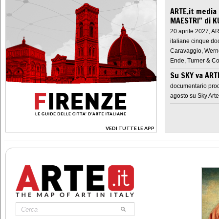
ARTE.it media
MAESTRI" di K
20 aprile 2027, A
italiane cinque do
Caravaggio, Werne
Ende, Turner & Co
Su SKY va AR
documentario prod
agosto su Sky Arte
VEDI TUTTE LE APP
>