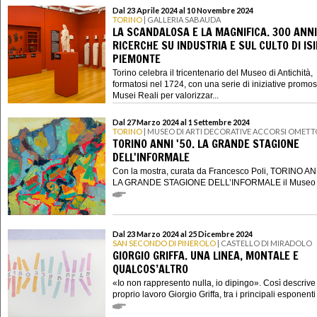
Dal 23 Aprile 2024 al 10 Novembre 2024
TORINO
| GALLERIA SABAUDA
LA SCANDALOSA E LA MAGNIFICA. 300 ANNI
RICERCHE SU INDUSTRIA E SUL CULTO DI ISI
PIEMONTE
Torino celebra il tricentenario del Museo di Antichità,
formatosi nel 1724, con una serie di iniziative promo
Musei Reali per valorizzar...
Dal 27 Marzo 2024 al 1 Settembre 2024
TORINO
| MUSEO DI ARTI DECORATIVE ACCORSI OMETT
TORINO ANNI '50. LA GRANDE STAGIONE
DELL'INFORMALE
Con la mostra, curata da Francesco Poli, TORINO ANN
LA GRANDE STAGIONE DELL’INFORMALE il Museo di
Dal 23 Marzo 2024 al 25 Dicembre 2024
SAN SECONDO DI PINEROLO
| CASTELLO DI MIRADOLO
GIORGIO GRIFFA. UNA LINEA, MONTALE E
QUALCOS’ALTRO
«Io non rappresento nulla, io dipingo». Così descrive 
proprio lavoro Giorgio Griffa, tra i principali esponenti a