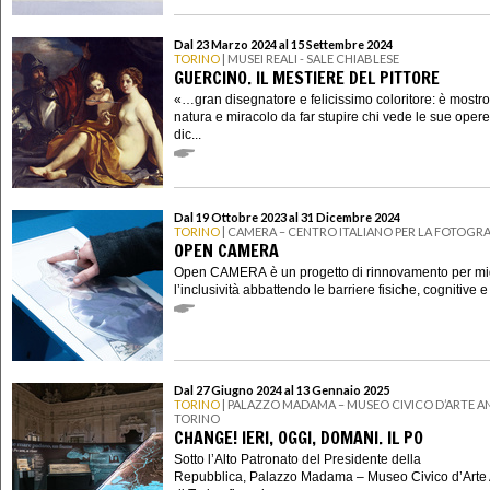
Dal 23 Marzo 2024 al 15 Settembre 2024
TORINO
| MUSEI REALI - SALE CHIABLESE
GUERCINO. IL MESTIERE DEL PITTORE
«…gran disegnatore e felicissimo coloritore: è mostro
natura e miracolo da far stupire chi vede le sue oper
dic...
Dal 19 Ottobre 2023 al 31 Dicembre 2024
TORINO
| CAMERA – CENTRO ITALIANO PER LA FOTOGRA
OPEN CAMERA
Open CAMERA è un progetto di rinnovamento per mig
l’inclusività abbattendo le barriere fisiche, cognitive e
Dal 27 Giugno 2024 al 13 Gennaio 2025
TORINO
| PALAZZO MADAMA – MUSEO CIVICO D’ARTE AN
TORINO
CHANGE! IERI, OGGI, DOMANI. IL PO
Sotto l’Alto Patronato del Presidente della
Repubblica, Palazzo Madama – Museo Civico d’Arte 