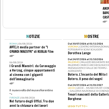
ANDR
BARG
CAS
N
OTIZIE
M
OSTRE
ROMA
| 06/08/2026
Dal 30/07/2026 al 01/11/2026
ARTE.it media partner de "I
VERONA
| CENTRO INTERNAZIONAL
FOTOGRAFIA SCAVI SCALIGERI
GRANDI MAESTRI" di KUBLAI Film
Dorothea Lange
Dal 24/07/2026 al 31/10/2026
PALERMO
| PALAZZO BELMONTE RIS
06/08/2026
PALERMO I PARCO ARCHEOLOGICO 
I Grandi Maestri: da Caravaggio
PAESAGGISTICO VALLE DEI TEMPLI -
a Herzog, cinque appuntamenti
AGRIGENTO
Botero. L’incanto del Mito I
al cinema con i giganti
Botero. Il peso dei sogni
dell'immaginario
Dal 24/07/2026 al 31/01/2027
LECCE
| LECCE – MUSEO MUST I CO
Il nuovo volto del museo fiorentino
– GALLERIA NAZIONALE DI COSENZ
Tesori nascosti della Galleri
">
FIRENZE
| 06/08/2026
Borghese
Nel futuro degli Uffizi. Tra due
anni la chiusura dei lavori
LEGGI TUTTO >