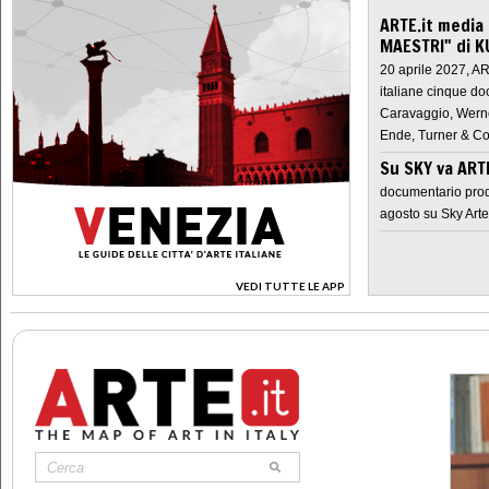
ARTE.it media
MAESTRI" di K
20 aprile 2027, A
italiane cinque do
Caravaggio, Werne
Ende, Turner & Co
Su SKY va AR
documentario prod
agosto su Sky Arte
VEDI TUTTE LE APP
>