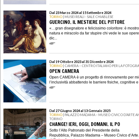
Dal 23 Marzo 2024 al 15 Settembre 2024
TORINO
| MUSEI REALI - SALE CHIABLESE
GUERCINO. IL MESTIERE DEL PITTORE
«…gran disegnatore e felicissimo coloritore: è mostro
natura e miracolo da far stupire chi vede le sue oper
dic...
Dal 19 Ottobre 2023 al 31 Dicembre 2024
TORINO
| CAMERA – CENTRO ITALIANO PER LA FOTOGRA
OPEN CAMERA
Open CAMERA è un progetto di rinnovamento per mig
l’inclusività abbattendo le barriere fisiche, cognitive e
Dal 27 Giugno 2024 al 13 Gennaio 2025
TORINO
| PALAZZO MADAMA – MUSEO CIVICO D’ARTE AN
TORINO
CHANGE! IERI, OGGI, DOMANI. IL PO
Sotto l’Alto Patronato del Presidente della
Repubblica, Palazzo Madama – Museo Civico d’Arte 