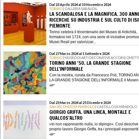
Dal 23 Aprile 2024 al 10 Novembre 2024
TORINO
| GALLERIA SABAUDA
LA SCANDALOSA E LA MAGNIFICA. 300 ANNI
RICERCHE SU INDUSTRIA E SUL CULTO DI ISI
PIEMONTE
Torino celebra il tricentenario del Museo di Antichità,
formatosi nel 1724, con una serie di iniziative promo
Musei Reali per valorizzar...
Dal 27 Marzo 2024 al 1 Settembre 2024
TORINO
| MUSEO DI ARTI DECORATIVE ACCORSI OMETT
TORINO ANNI '50. LA GRANDE STAGIONE
DELL'INFORMALE
Con la mostra, curata da Francesco Poli, TORINO ANN
LA GRANDE STAGIONE DELL’INFORMALE il Museo di
Dal 23 Marzo 2024 al 25 Dicembre 2024
SAN SECONDO DI PINEROLO
| CASTELLO DI MIRADOLO
GIORGIO GRIFFA. UNA LINEA, MONTALE E
QUALCOS’ALTRO
«Io non rappresento nulla, io dipingo». Così descrive 
proprio lavoro Giorgio Griffa, tra i principali esponenti a