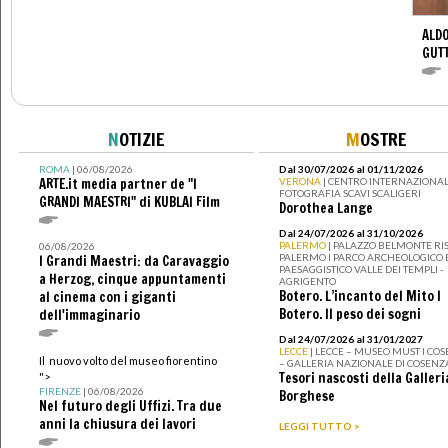
ALDO
GUT
N
OTIZIE
M
OSTRE
ROMA
| 06/08/2026
Dal 30/07/2026 al 01/11/2026
ARTE.it media partner de "I
VERONA
| CENTRO INTERNAZIONAL
FOTOGRAFIA SCAVI SCALIGERI
GRANDI MAESTRI" di KUBLAI Film
Dorothea Lange
Dal 24/07/2026 al 31/10/2026
PALERMO
| PALAZZO BELMONTE RIS
06/08/2026
PALERMO I PARCO ARCHEOLOGICO 
I Grandi Maestri: da Caravaggio
PAESAGGISTICO VALLE DEI TEMPLI -
a Herzog, cinque appuntamenti
AGRIGENTO
Botero. L’incanto del Mito I
al cinema con i giganti
Botero. Il peso dei sogni
dell'immaginario
Dal 24/07/2026 al 31/01/2027
LECCE
| LECCE – MUSEO MUST I CO
Il nuovo volto del museo fiorentino
– GALLERIA NAZIONALE DI COSENZ
Tesori nascosti della Galleri
">
FIRENZE
| 06/08/2026
Borghese
Nel futuro degli Uffizi. Tra due
anni la chiusura dei lavori
LEGGI TUTTO >