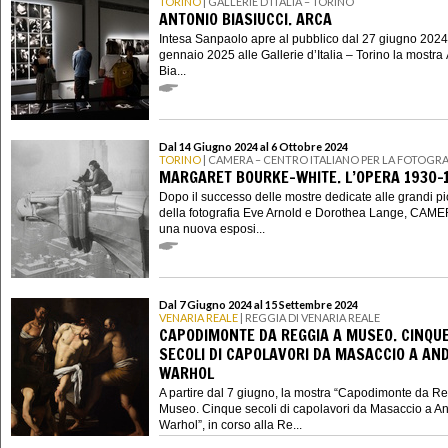
TORINO
| GALLERIE D’ITALIA – TORINO
ANTONIO BIASIUCCI. ARCA
Intesa Sanpaolo apre al pubblico dal 27 giugno 2024
gennaio 2025 alle Gallerie d’Italia – Torino la mostra
Bia...
Dal 14 Giugno 2024 al 6 Ottobre 2024
TORINO
| CAMERA – CENTRO ITALIANO PER LA FOTOGRA
MARGARET BOURKE-WHITE. L’OPERA 1930-
Dopo il successo delle mostre dedicate alle grandi p
della fotografia Eve Arnold e Dorothea Lange, CAME
una nuova esposi...
Dal 7 Giugno 2024 al 15 Settembre 2024
VENARIA REALE
| REGGIA DI VENARIA REALE
CAPODIMONTE DA REGGIA A MUSEO. CINQU
SECOLI DI CAPOLAVORI DA MASACCIO A AN
WARHOL
A partire dal 7 giugno, la mostra “Capodimonte da R
Museo. Cinque secoli di capolavori da Masaccio a A
Warhol”, in corso alla Re...