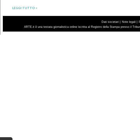
LEGGI TUTTO >
|
|
Dati societari
Note legali
ARTE.it è una testata giornalistica online iscritta al Registro della Stampa presso il Trib