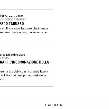
l 31 Dicembre 2030
FRANCESCO TABUSSO
CESCO TABUSSO
chivio Francesco Tabusso che intende
erimento per studiosi, collezionisti e
.
al 31 Dicembre 2030
MADAMA
RARI. L'INCORONAZIONE DELLA
enta al pubblico una grande tavola
sottili e intriganti protagonisti della
in ...
BACHECA