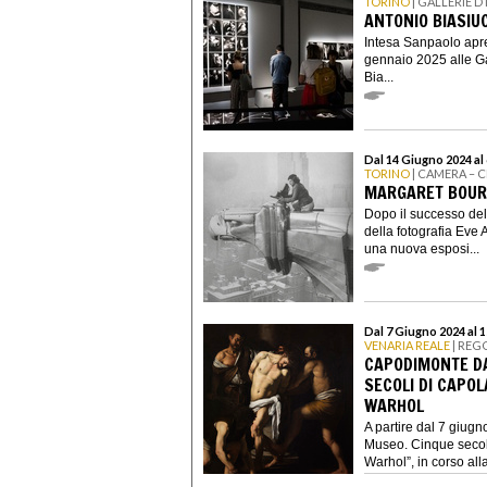
TORINO
| GALLERIE D
ANTONIO BIASIUC
Intesa Sanpaolo apre
gennaio 2025 alle Gal
Bia...
Dal 14 Giugno 2024 al
TORINO
| CAMERA – 
MARGARET BOURK
Dopo il successo del
della fotografia Ev
una nuova esposi...
Dal 7 Giugno 2024 al 
VENARIA REALE
| REG
CAPODIMONTE DA
SECOLI DI CAPO
WARHOL
A partire dal 7 giug
Museo. Cinque secol
Warhol”, in corso alla