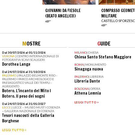
GIOVANNI DA FIESOLE
COMPASSO GEOMET
(BEATO ANGELICO)
MILITARE
CASTELLO SFORZES
M
OSTRE
G
UIDE
Dal 30/07/2026 al 01/11/2026
MILANO
|
CHIESA
VERONA
| CENTRO INTERNAZIONALE DI
Chiesa Santo Stefano Maggiore
FOTOGRAFIA SCAVI SCALIGERI
Dorothea Lange
ROMA
|
MONUMENTO
Sinagoga nuova
Dal 24/07/2026 al 31/10/2026
PALERMO
| PALAZZO BELMONTE RISO -
PALERMO
|
LIBRERIA
PALERMO I PARCO ARCHEOLOGICO E
Libreria Dante
PAESAGGISTICO VALLE DEI TEMPLI -
AGRIGENTO
BOLOGNA
|
OPERA
Botero. L’incanto del Mito I
Athena Lemnia
Botero. Il peso dei sogni
LEGGI TUTTO >
Dal 24/07/2026 al 31/01/2027
LECCE
| LECCE – MUSEO MUST I COSENZA
– GALLERIA NAZIONALE DI COSENZA
Tesori nascosti della Galleria
Borghese
LEGGI TUTTO >