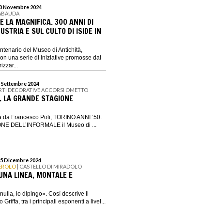
 10 Novembre 2024
SABAUDA
 LA MAGNIFICA. 300 ANNI DI
USTRIA E SUL CULTO DI ISIDE IN
centenario del Museo di Antichità,
on una serie di iniziative promosse dai
izzar...
1 Settembre 2024
ARTI DECORATIVE ACCORSI OMETTO
0. LA GRANDE STAGIONE
ta da Francesco Poli, TORINO ANNI ‘50.
E DELL’INFORMALE il Museo di ...
25 Dicembre 2024
NEROLO
| CASTELLO DI MIRADOLO
 UNA LINEA, MONTALE E
ulla, io dipingo». Così descrive il
Griffa, tra i principali esponenti a livel...