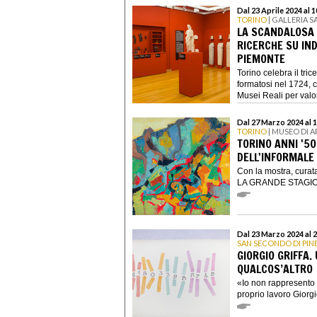
Dal 23 Aprile 2024 al
TORINO
| GALLERIA 
LA SCANDALOSA E
RICERCHE SU IND
PIEMONTE
Torino celebra il tri
formatosi nel 1724, c
Musei Reali per valor
Dal 27 Marzo 2024 al 
TORINO
| MUSEO DI 
TORINO ANNI '5
DELL'INFORMALE
Con la mostra, cura
LA GRANDE STAGION
Dal 23 Marzo 2024 al 
SAN SECONDO DI PI
GIORGIO GRIFFA.
QUALCOS’ALTRO
«Io non rappresento n
proprio lavoro Giorgio 