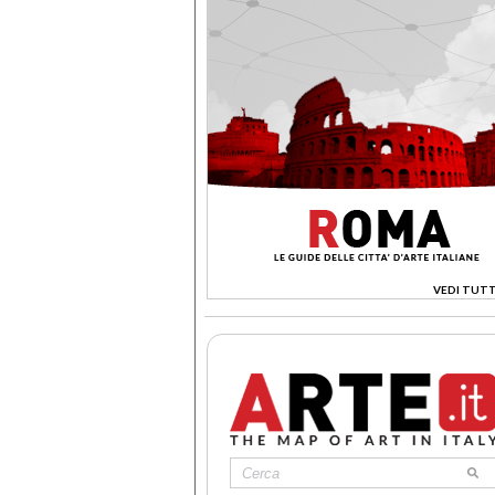
VEDI TUTT
>