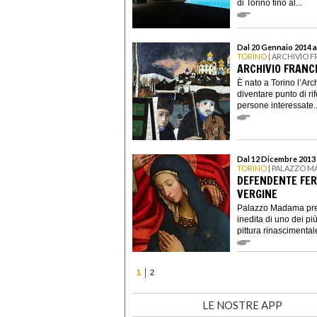
di Torino fino al...
Dal 20 Gennaio 2014 a
TORINO
| ARCHIVIO 
ARCHIVIO FRAN
È nato a Torino l’Ar
diventare punto di rif
persone interessate..
Dal 12 Dicembre 2013 
TORINO
| PALAZZO 
DEFENDENTE FER
VERGINE
Palazzo Madama pres
inedita di uno dei più 
pittura rinascimentale 
1
2
LE NOSTRE APP