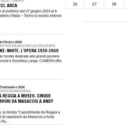
’ITALIA – TORINO
26
27
28
CI. ARCA
 al pubblico dal 27 giugno 2024 al 6
lerie d’Italia – Torino la mostra Antonio
 6 Ottobre 2024
CENTRO ITALIANO PER LA FOTOGRAFIA
E-WHITE. L’OPERA 1930-1960
le mostre dedicate alle grandi pioniere
e Arnold e Dorothea Lange, CAMERA offre
15 Settembre 2024
GIA DI VENARIA REALE
 REGGIA A MUSEO. CINQUE
LAVORI DA MASACCIO A ANDY
no, la mostra “Capodimonte da Reggia a
i di capolavori da Masaccio a Andy
 Re...