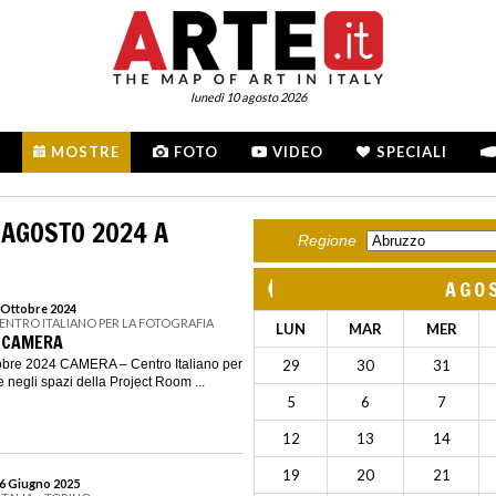
lunedì 10 agosto 2026
MOSTRE
FOTO
VIDEO
SPECIALI
 AGOSTO 2024 A
Regione
AGO
6 Ottobre 2024
CENTRO ITALIANO PER LA FOTOGRAFIA
LUN
MAR
MER
N CAMERA
ttobre 2024 CAMERA – Centro Italiano per
29
30
31
e negli spazi della Project Room ...
5
6
7
12
13
14
19
20
21
 6 Giugno 2025