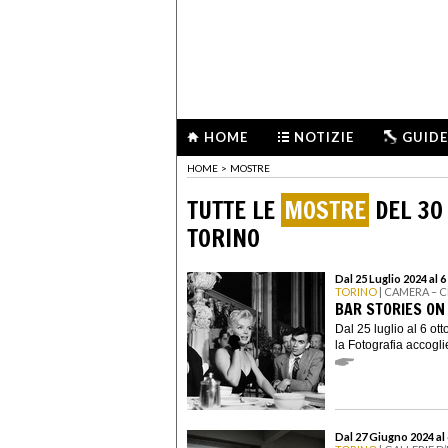
HOME
NOTIZIE
GUIDE
HOME
>
MOSTRE
TUTTE LE
MOSTRE
DEL 30
TORINO
Dal 25 Luglio 2024 al 
TORINO
| CAMERA – 
BAR STORIES O
Dal 25 luglio al 6 o
la Fotografia accogli
Dal 27 Giugno 2024 al