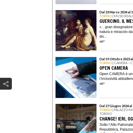
Dal 23 Marzo 2024 al 
TORINO
| MUSEI REAL
GUERCINO. IL ME
«…gran disegnatore e
natura e miracolo da
dic...
Dal 19 Ottobre 2023 a
TORINO
| CAMERA – 
OPEN CAMERA
Open CAMERA è un pr
l’inclusività abbatten
Dal 27 Giugno 2024 al
TORINO
| PALAZZO M
TORINO
CHANGE! IERI, OG
Sotto l’Alto Patronat
Repubblica, Palazzo