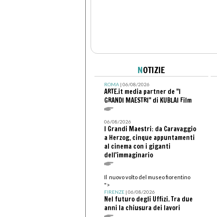
N
OTIZIE
ROMA
| 06/08/2026
ARTE.it media partner de "I
GRANDI MAESTRI" di KUBLAI Film
06/08/2026
I Grandi Maestri: da Caravaggio
a Herzog, cinque appuntamenti
al cinema con i giganti
dell'immaginario
Il nuovo volto del museo fiorentino
">
FIRENZE
| 06/08/2026
Nel futuro degli Uffizi. Tra due
anni la chiusura dei lavori