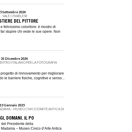
15 Settembre 2024
I - SALE CHIABLESE
STIERE DEL PITTORE
 felicissimo coloritore: è mostro di
 far stupire chi vede le sue opere. Non
l 31 Dicembre 2024
CENTRO ITALIANO PER LA FOTOGRAFIA
ogetto di rinnovamento per migliorare
do le barriere fisiche, cognitive e senso...
 13 Gennaio 2025
ADAMA – MUSEO CIVICO D’ARTE ANTICA DI
GI, DOMANI. IL PO
o del Presidente della
 Madama – Museo Civico d’Arte Antica