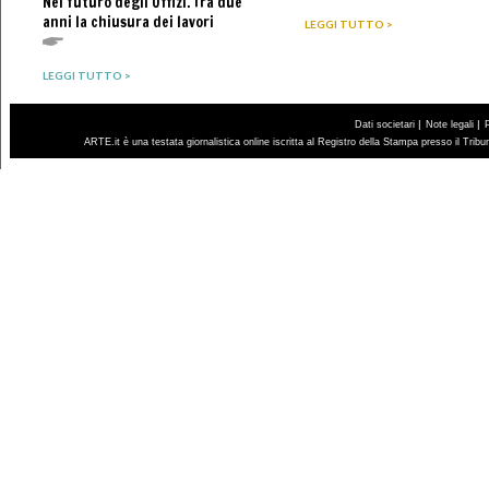
Nel futuro degli Uffizi. Tra due
anni la chiusura dei lavori
LEGGI TUTTO >
LEGGI TUTTO >
|
|
Dati societari
Note legali
ARTE.it è una testata giornalistica online iscritta al Registro della Stampa presso il Trib