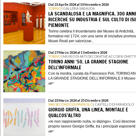
Dal 23 Aprile 2024 al 10 Novembre 2024
TORINO
| GALLERIA SABAUDA
LA SCANDALOSA E LA MAGNIFICA. 300 ANNI
RICERCHE SU INDUSTRIA E SUL CULTO DI ISI
PIEMONTE
Torino celebra il tricentenario del Museo di Antichità,
formatosi nel 1724, con una serie di iniziative promo
Musei Reali per valorizzar...
Dal 27 Marzo 2024 al 1 Settembre 2024
TORINO
| MUSEO DI ARTI DECORATIVE ACCORSI OMETT
TORINO ANNI '50. LA GRANDE STAGIONE
DELL'INFORMALE
Con la mostra, curata da Francesco Poli, TORINO ANN
LA GRANDE STAGIONE DELL’INFORMALE il Museo di
Dal 23 Marzo 2024 al 25 Dicembre 2024
SAN SECONDO DI PINEROLO
| CASTELLO DI MIRADOLO
GIORGIO GRIFFA. UNA LINEA, MONTALE E
QUALCOS’ALTRO
«Io non rappresento nulla, io dipingo». Così descrive 
proprio lavoro Giorgio Griffa, tra i principali esponenti a