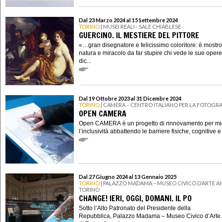
Dal 23 Marzo 2024 al 15 Settembre 2024
TORINO
| MUSEI REALI - SALE CHIABLESE
GUERCINO. IL MESTIERE DEL PITTORE
«…gran disegnatore e felicissimo coloritore: è mostro
natura e miracolo da far stupire chi vede le sue oper
dic...
Dal 19 Ottobre 2023 al 31 Dicembre 2024
TORINO
| CAMERA – CENTRO ITALIANO PER LA FOTOGRA
OPEN CAMERA
Open CAMERA è un progetto di rinnovamento per mig
l’inclusività abbattendo le barriere fisiche, cognitive e
Dal 27 Giugno 2024 al 13 Gennaio 2025
TORINO
| PALAZZO MADAMA – MUSEO CIVICO D’ARTE AN
TORINO
CHANGE! IERI, OGGI, DOMANI. IL PO
Sotto l’Alto Patronato del Presidente della
Repubblica, Palazzo Madama – Museo Civico d’Arte 