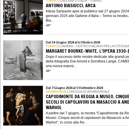
TORINO
| GALLERIE D’ITALIA – TORINO
ANTONIO BIASIUCCI. ARCA
Intesa Sanpaolo apre al pubblico dal 27 giugno 2024
gennaio 2025 alle Gallerie d’Italia – Torino la mostra
Bia...
Dal 14 Giugno 2024 al 6 Ottobre 2024
TORINO
| CAMERA – CENTRO ITALIANO PER LA FOTOGRA
MARGARET BOURKE-WHITE. L’OPERA 1930-
Dopo il successo delle mostre dedicate alle grandi p
della fotografia Eve Arnold e Dorothea Lange, CAME
una nuova esposi...
Dal 7 Giugno 2024 al 15 Settembre 2024
VENARIA REALE
| REGGIA DI VENARIA REALE
CAPODIMONTE DA REGGIA A MUSEO. CINQU
SECOLI DI CAPOLAVORI DA MASACCIO A AN
WARHOL
A partire dal 7 giugno, la mostra “Capodimonte da R
Museo. Cinque secoli di capolavori da Masaccio a A
Warhol”, in corso alla Re...