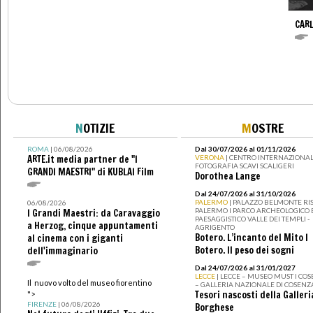
CARL
N
OTIZIE
M
OSTRE
ROMA
| 06/08/2026
Dal 30/07/2026 al 01/11/2026
ARTE.it media partner de "I
VERONA
| CENTRO INTERNAZIONAL
FOTOGRAFIA SCAVI SCALIGERI
GRANDI MAESTRI" di KUBLAI Film
Dorothea Lange
Dal 24/07/2026 al 31/10/2026
PALERMO
| PALAZZO BELMONTE RIS
06/08/2026
PALERMO I PARCO ARCHEOLOGICO 
I Grandi Maestri: da Caravaggio
PAESAGGISTICO VALLE DEI TEMPLI -
a Herzog, cinque appuntamenti
AGRIGENTO
Botero. L’incanto del Mito I
al cinema con i giganti
Botero. Il peso dei sogni
dell'immaginario
Dal 24/07/2026 al 31/01/2027
LECCE
| LECCE – MUSEO MUST I CO
Il nuovo volto del museo fiorentino
– GALLERIA NAZIONALE DI COSENZ
Tesori nascosti della Galleri
">
FIRENZE
| 06/08/2026
Borghese