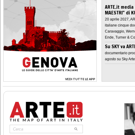
ARTE.it media
MAESTRI" di K
20 aprile 2027, A
italiane cinque do
Caravaggio, Werne
Ende, Turner & Co
Su SKY va AR
documentario prod
agosto su Sky Arte
VEDI TUTTE LE APP
>