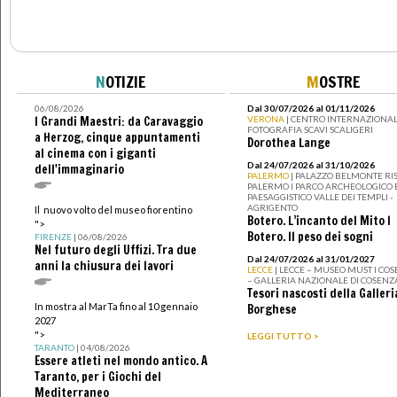
N
OTIZIE
M
OSTRE
06/08/2026
Dal 30/07/2026 al 01/11/2026
I Grandi Maestri: da Caravaggio
VERONA
| CENTRO INTERNAZIONAL
FOTOGRAFIA SCAVI SCALIGERI
a Herzog, cinque appuntamenti
Dorothea Lange
al cinema con i giganti
Dal 24/07/2026 al 31/10/2026
dell'immaginario
PALERMO
| PALAZZO BELMONTE RIS
PALERMO I PARCO ARCHEOLOGICO 
PAESAGGISTICO VALLE DEI TEMPLI -
AGRIGENTO
Il nuovo volto del museo fiorentino
Botero. L’incanto del Mito I
">
Botero. Il peso dei sogni
FIRENZE
| 06/08/2026
Nel futuro degli Uffizi. Tra due
Dal 24/07/2026 al 31/01/2027
anni la chiusura dei lavori
LECCE
| LECCE – MUSEO MUST I CO
– GALLERIA NAZIONALE DI COSENZ
Tesori nascosti della Galleri
In mostra al MarTa fino al 10 gennaio
Borghese
2027
">
LEGGI TUTTO >
TARANTO
| 04/08/2026
Essere atleti nel mondo antico. A
Taranto, per i Giochi del
Mediterraneo