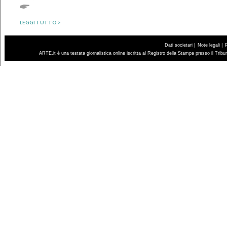
LEGGI TUTTO >
|
|
Dati societari
Note legali
ARTE.it è una testata giornalistica online iscritta al Registro della Stampa presso il Trib