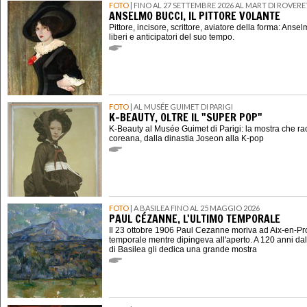
FOTO
| FINO AL 27 SETTEMBRE 2026 AL MART DI ROVER
ANSELMO BUCCI, IL PITTORE VOLANTE
Pittore, incisore, scrittore, aviatore della forma: Ansel
liberi e anticipatori del suo tempo.
FOTO
| AL MUSÉE GUIMET DI PARIGI
K-BEAUTY, OLTRE IL "SUPER POP"
K-Beauty al Musée Guimet di Parigi: la mostra che ra
coreana, dalla dinastia Joseon alla K-pop
FOTO
| A BASILEA FINO AL 25 MAGGIO 2026
PAUL CÉZANNE, L'ULTIMO TEMPORALE
Il 23 ottobre 1906 Paul Cezanne moriva ad Aix-en-P
temporale mentre dipingeva all'aperto. A 120 anni dal
di Basilea gli dedica una grande mostra