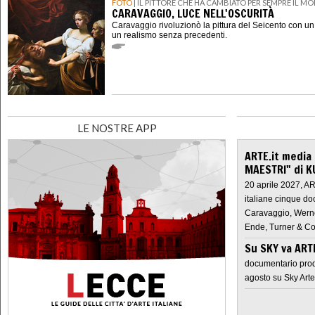
FOTO
| IL PITTORE CHE HA CAMBIATO PER SEMPRE IL M
CARAVAGGIO, LUCE NELL'OSCURITÀ
Caravaggio rivoluzionò la pittura del Seicento con u
un realismo senza precedenti.
LE NOSTRE APP
ARTE.it media
MAESTRI" di K
20 aprile 2027, A
italiane cinque do
Caravaggio, Werne
Ende, Turner & Co
Su SKY va AR
documentario prod
agosto su Sky Arte