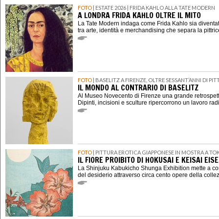
FOTO
| ESTATE 2026 | FRIDA KAHLO ALLA TATE MODERN
A LONDRA FRIDA KAHLO OLTRE IL MITO
La Tate Modern indaga come Frida Kahlo sia diventat
tra arte, identità e merchandising che separa la pittri
FOTO
| BASELITZ A FIRENZE, OLTRE SESSANT’ANNI DI P
IL MONDO AL CONTRARIO DI BASELITZ
Al Museo Novecento di Firenze una grande retrospett
Dipinti, incisioni e sculture ripercorrono un lavoro rad
FOTO
| PITTURA EROTICA GIAPPONESE IN MOSTRA A TO
IL FIORE PROIBITO DI HOKUSAI E KEISAI EIS
La Shinjuku Kabukicho Shunga Exhibition mette a con
del desiderio attraverso circa cento opere della coll