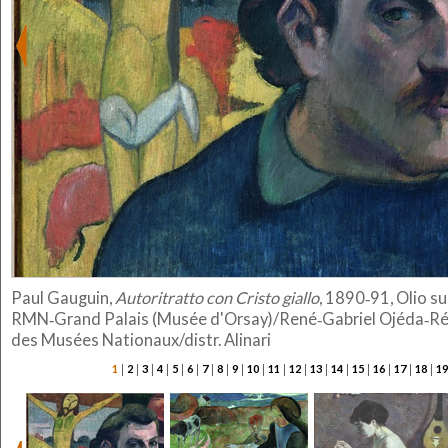
Paul Gauguin,
Autoritratto con Cristo giallo
, 1890‐91, Olio su
RMN‐Grand Palais (Musée d'Orsay)/René‐Gabriel Ojéda‐R
des Musées Nationaux/distr. Alinari
|
|
|
|
|
|
|
|
|
|
|
|
|
|
|
|
|
|
1
2
3
4
5
6
7
8
9
10
11
12
13
14
15
16
17
18
19