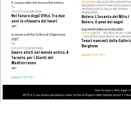
PALERMO
| PALAZZO BELMONTE RIS
Il nuovo volto del museo fiorentino
PALERMO I PARCO ARCHEOLOGICO 
">
PAESAGGISTICO VALLE DEI TEMPLI -
FIRENZE
| 06/08/2026
AGRIGENTO
Nel futuro degli Uffizi. Tra due
Botero. L’incanto del Mito I
anni la chiusura dei lavori
Botero. Il peso dei sogni
Dal 24/07/2026 al 31/01/2027
LECCE
| LECCE – MUSEO MUST I CO
In mostra al MarTa fino al 10 gennaio
– GALLERIA NAZIONALE DI COSENZ
2027
Tesori nascosti della Galleri
">
Borghese
TARANTO
| 04/08/2026
Essere atleti nel mondo antico. A
LEGGI TUTTO >
Taranto, per i Giochi del
Mediterraneo
LEGGI TUTTO >
|
|
Dati societari
Note legali
ARTE.it è una testata giornalistica online iscritta al Registro della Stampa presso il Trib