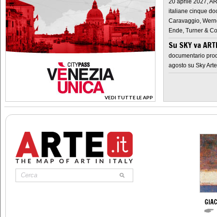
20 aprile 2027, A
italiane cinque do
Caravaggio, Werne
Ende, Turner & Co
Su SKY va AR
documentario prod
agosto su Sky Arte
VEDI TUTTE LE APP
>
GIA