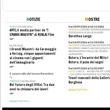
N
OTIZIE
M
OSTRE
ROMA
| 06/08/2026
Dal 30/07/2026 al 01/11/2026
ARTE.it media partner de "I
VERONA
| CENTRO INTERNAZIONAL
FOTOGRAFIA SCAVI SCALIGERI
GRANDI MAESTRI" di KUBLAI Film
Dorothea Lange
Dal 24/07/2026 al 31/10/2026
PALERMO
| PALAZZO BELMONTE RIS
06/08/2026
PALERMO I PARCO ARCHEOLOGICO 
I Grandi Maestri: da Caravaggio
PAESAGGISTICO VALLE DEI TEMPLI -
a Herzog, cinque appuntamenti
AGRIGENTO
Botero. L’incanto del Mito I
al cinema con i giganti
Botero. Il peso dei sogni
dell'immaginario
Dal 24/07/2026 al 31/01/2027
LECCE
| LECCE – MUSEO MUST I CO
Il nuovo volto del museo fiorentino
– GALLERIA NAZIONALE DI COSENZ
Tesori nascosti della Galleri
">
FIRENZE
| 06/08/2026
Borghese
Nel futuro degli Uffizi. Tra due
anni la chiusura dei lavori
LEGGI TUTTO >
LEGGI TUTTO >