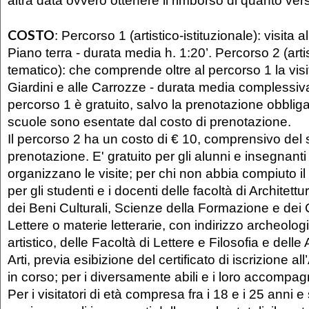
altra data ovvero ottenere il rimborso di quanto ver
COSTO
:
Percorso 1 (artistico-istituzionale)
: visita 
Piano terra - durata media h. 1:20’.
Percorso 2 (artis
tematico)
: che comprende oltre al percorso 1 la visit
Giardini e alle Carrozze - durata media complessiva 
percorso 1 è gratuito, salvo la prenotazione obbliga
scuole sono esentate dal costo di prenotazione.
Il percorso 2 ha un costo di € 10, comprensivo del s
prenotazione. E' gratuito per gli alunni e insegnant
organizzano le visite; per chi non abbia compiuto il
per gli studenti e i docenti delle facoltà di Architet
dei Beni Culturali, Scienze della Formazione e dei 
Lettere o materie letterarie, con indirizzo archeologi
artistico, delle Facoltà di Lettere e Filosofia e dell
Arti, previa esibizione del certificato di iscrizione
in corso; per i diversamente abili e i loro accompag
Per i visitatori di età compresa fra i 18 e i 25 anni e