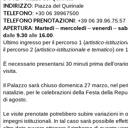
INDIRIZZO
:
Piazza del Quirinale
TELEFONO
:
+30 06 39967500
TELEFONO PRENOTAZIONI
:
+39 06 39.96.75.57
APERTURA
:
Martedì
–
mercoledì
–
venerdì
–
sab
d
alle
9.30
alle
16.00
.
Ultimo ingresso per il percorso 1 (
artistico-istituzio
il percorso 2 (
artistico-istituzionale e tematico
) ore 
È necessario presentarsi 30 minuti prima dell’orario 
visita.
Il Palazzo sarà chiuso domenica 27 marzo, nel perio
natalizie, per le celebrazioni della Festa della Rep
di agosto.
Le visite prenotate potrebbero subire variazioni in 
impegni istituzionali. In tal caso sarà possibile effett