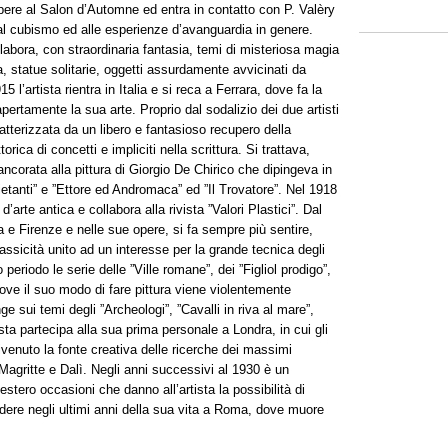
opere al Salon d’Automne ed entra in contatto con P. Valèry
al cubismo ed alle esperienze d’avanguardia in genere.
labora, con straordinaria fantasia, temi di misteriosa magia
ia, statue solitarie, oggetti assurdamente avvicinati da
 l’artista rientra in Italia e si reca a Ferrara, dove fa la
ertamente la sua arte. Proprio dal sodalizio dei due artisti
atterizzata da un libero e fantasioso recupero della
rica di concetti e impliciti nella scrittura. Si trattava,
e ancorata alla pittura di Giorgio De Chirico che dipingeva in
tanti” e ”Ettore ed Andromaca” ed ”Il Trovatore”. Nel 1918
arte antica e collabora alla rivista ”Valori Plastici”. Dal
a e Firenze e nelle sue opere, si fa sempre più sentire,
lassicità unito ad un interesse per la grande tecnica degli
periodo le serie delle ”Ville romane”, dei ”Figliol prodigo”,
dove il suo modo di fare pittura viene violentemente
ge sui temi degli ”Archeologi”, ”Cavalli in riva al mare”,
tista partecipa alla sua prima personale a Londra, in cui gli
ivenuto la fonte creativa delle ricerche dei massimi
, Magritte e Dalì. Negli anni successivi al 1930 è un
’estero occasioni che danno all’artista la possibilità di
iedere negli ultimi anni della sua vita a Roma, dove muore