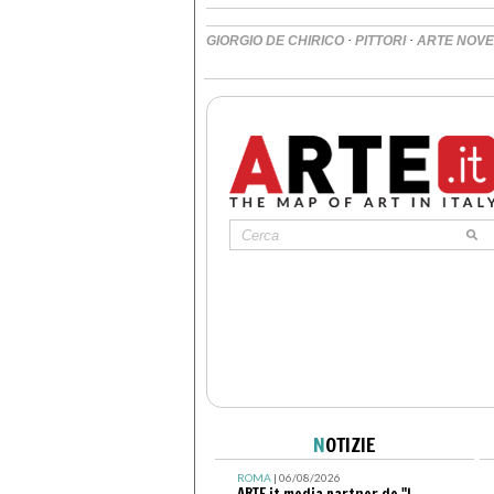
·
·
GIORGIO DE CHIRICO
PITTORI
ARTE NOV
N
OTIZIE
ROMA
| 06/08/2026