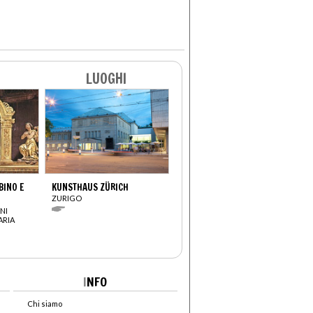
LUOGHI
INO E
KUNSTHAUS ZÜRICH
ZURIGO
NI
ARIA
I
NFO
Chi siamo