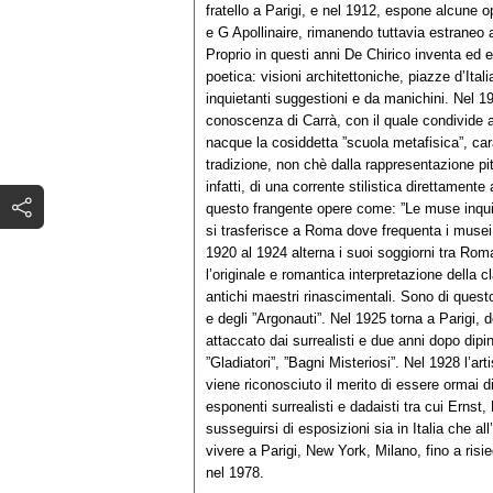
fratello a Parigi, e nel 1912, espone alcune 
e G Apollinaire, rimanendo tuttavia estraneo 
Proprio in questi anni De Chirico inventa ed e
poetica: visioni architettoniche, piazze d’Ital
inquietanti suggestioni e da manichini. Nel 1915
conoscenza di Carrà, con il quale condivide ap
nacque la cosiddetta ”scuola metafisica”, car
tradizione, non chè dalla rappresentazione pitto
infatti, di una corrente stilistica direttament
questo frangente opere come: ”Le muse inquie
si trasferisce a Roma dove frequenta i musei d’
1920 al 1924 alterna i suoi soggiorni tra Rom
l’originale e romantica interpretazione della c
antichi maestri rinascimentali. Sono di questo 
e degli ”Argonauti”. Nel 1925 torna a Parigi, 
attaccato dai surrealisti e due anni dopo dipin
”Gladiatori”, ”Bagni Misteriosi”. Nel 1928 l’ar
viene riconosciuto il merito di essere ormai d
esponenti surrealisti e dadaisti tra cui Ernst
susseguirsi di esposizioni sia in Italia che all
vivere a Parigi, New York, Milano, fino a ris
nel 1978.