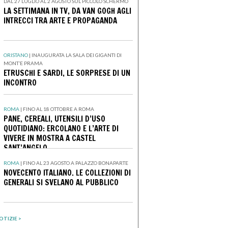
DAL 27 LUGLIO AL 2 AGOSTO SUL PICCOLO SCHERMO
LA SETTIMANA IN TV, DA VAN GOGH AGLI
INTRECCI TRA ARTE E PROPAGANDA
ORISTANO
|
INAUGURATA LA SALA DEI GIGANTI DI
MONT’E PRAMA
ETRUSCHI E SARDI, LE SORPRESE DI UN
INCONTRO
ROMA
|
FINO AL 18 OTTOBRE A ROMA
PANE, CEREALI, UTENSILI D’USO
QUOTIDIANO: ERCOLANO E L’ARTE DI
VIVERE IN MOSTRA A CASTEL
SANT’ANGELO
ROMA
|
FINO AL 23 AGOSTO A PALAZZO BONAPARTE
NOVECENTO ITALIANO. LE COLLEZIONI DI
GENERALI SI SVELANO AL PUBBLICO
OTIZIE >