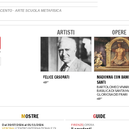
·
ECENTO
ARTE SCUOLA METAFISICA
ARTISTI
OPERE
FELICE CASORATI
MADONNA CON BAMB
SANTI
BARTOLOMEO VIVARI
BASILICA DI SANTA M
GLORIOSA DEI FRARI
M
OSTRE
G
UIDE
Dal 30/07/2026 al 01/11/2026
FIRENZE
|
OPERA
VERONA
| CENTRO INTERNAZIONALE DI