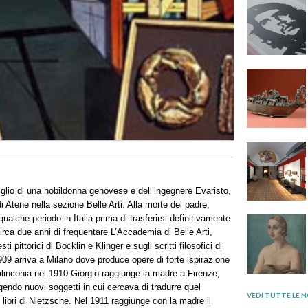
figlio di una nobildonna genovese e dell’ingegnere Evaristo,
 di Atene nella sezione Belle Arti. Alla morte del padre,
ualche periodo in Italia prima di trasferirsi definitivamente
irca due anni di frequentare L’Accademia di Belle Arti,
i pittorici di Bocklin e Klinger e sugli scritti filosofici di
9 arriva a Milano dove produce opere di forte ispirazione
alinconia nel 1910 Giorgio raggiunge la madre a Firenze,
gendo nuovi soggetti in cui cercava di tradurre quel
VEDI TUTTE LE N
libri di Nietzsche. Nel 1911 raggiunge con la madre il