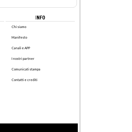
I
NFO
Chi siamo
Manifesto
Canali e APP
I nostri partner
Comunicati stampa
Contatti e crediti