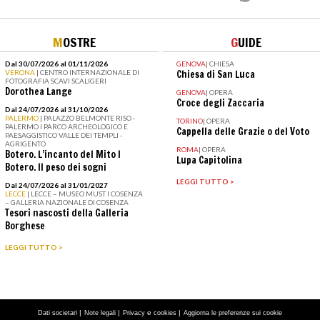
M
OSTRE
G
UIDE
Dal 30/07/2026 al 01/11/2026
GENOVA
|
CHIESA
VERONA
| CENTRO INTERNAZIONALE DI
Chiesa di San Luca
FOTOGRAFIA SCAVI SCALIGERI
Dorothea Lange
GENOVA
|
OPERA
Croce degli Zaccaria
Dal 24/07/2026 al 31/10/2026
PALERMO
| PALAZZO BELMONTE RISO -
TORINO
|
OPERA
PALERMO I PARCO ARCHEOLOGICO E
Cappella delle Grazie o del Voto
PAESAGGISTICO VALLE DEI TEMPLI -
AGRIGENTO
ROMA
|
OPERA
Botero. L’incanto del Mito I
Lupa Capitolina
Botero. Il peso dei sogni
LEGGI TUTTO >
Dal 24/07/2026 al 31/01/2027
LECCE
| LECCE – MUSEO MUST I COSENZA
– GALLERIA NAZIONALE DI COSENZA
Tesori nascosti della Galleria
Borghese
LEGGI TUTTO >
|
|
e
|
Dati societari
Note legali
Privacy
cookies
Aggiorna le preferenze sui cookie