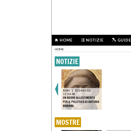
HOME
NOTIZIE
GUIDE
HOME
NOTIZIE
BARI
|
2014-03-01
12:54:48
UN NUOVO ALLESTIMENTO
PER IL POLITTICO DI ANTONIO
VIVARINI
MOSTRE