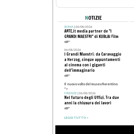
N
OTIZIE
ROMA
| 06/08/2026
ARTE.it media partner de "I
GRANDI MAESTRI" di KUBLAI Film
06/08/2026
I Grandi Maestri: da Caravaggio
a Herzog, cinque appuntamenti
al cinema con i giganti
dell'immaginario
Il nuovo volto del museo fiorentino
">
FIRENZE
| 06/08/2026
Nel futuro degli Uffizi. Tra due
anni la chiusura dei lavori
LEGGI TUTTO >