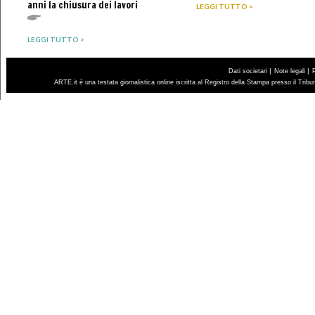
anni la chiusura dei lavori
LEGGI TUTTO >
LEGGI TUTTO >
|
|
Dati societari
Note legali
ARTE.it è una testata giornalistica online iscritta al Registro della Stampa presso il Trib