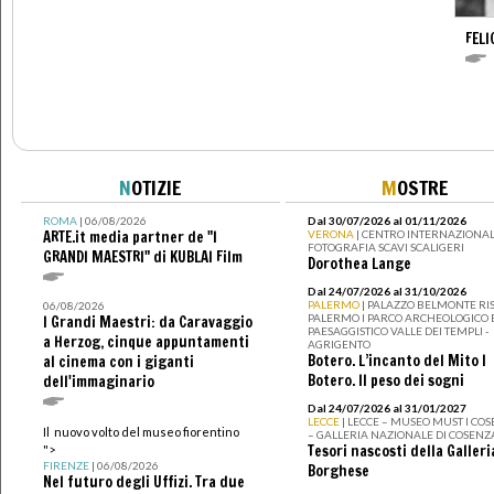
FELI
N
OTIZIE
M
OSTRE
ROMA
| 06/08/2026
Dal 30/07/2026 al 01/11/2026
ARTE.it media partner de "I
VERONA
| CENTRO INTERNAZIONAL
FOTOGRAFIA SCAVI SCALIGERI
GRANDI MAESTRI" di KUBLAI Film
Dorothea Lange
Dal 24/07/2026 al 31/10/2026
PALERMO
| PALAZZO BELMONTE RIS
06/08/2026
PALERMO I PARCO ARCHEOLOGICO 
I Grandi Maestri: da Caravaggio
PAESAGGISTICO VALLE DEI TEMPLI -
a Herzog, cinque appuntamenti
AGRIGENTO
Botero. L’incanto del Mito I
al cinema con i giganti
Botero. Il peso dei sogni
dell'immaginario
Dal 24/07/2026 al 31/01/2027
LECCE
| LECCE – MUSEO MUST I CO
Il nuovo volto del museo fiorentino
– GALLERIA NAZIONALE DI COSENZ
Tesori nascosti della Galleri
">
FIRENZE
| 06/08/2026
Borghese
Nel futuro degli Uffizi. Tra due