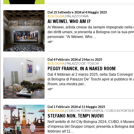
Dal 21 Settembre 2024 al 4 Maggio 2025
BOLOGNA
| PALAZZO FAVA
AI WEIWEI. WHO AM I?
Ai Weiwei, artista cinese da sempre impegnato nella 
dei diritti umani, si presenta a Bologna con la sua pr
personale: “Ai Weiwei. Who ...
Dal 4 Febbraio 2024 al 2 Marzo 2025
BOLOGNA
| PALAZZO DE' TOSCHI
PEGGY FRANCK. IN A NAKED ROOM
Dal 4 febbraio al 2 marzo 2025, nella Sala Convegni
di Bologna di Palazzo De’ Toschi apre al pubblico In
Room, una mostra per...
Dal 1 Febbraio 2024 al 11 Maggio 2025
BOLOGNA
| CUBO IN TORRE UNIPOL / CUBO IN PORTA 
STEFANO NON. TEMPI NUOVI
Nell’ambito di Art City Bologna 2024, CUBO, il Muse
d’impresa del Gruppo Unipol, presenta a Bologna dal
febbraio all’11...