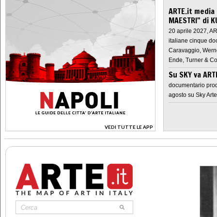
ARTE.it media
MAESTRI" di K
20 aprile 2027, A
italiane cinque do
Caravaggio, Werne
Ende, Turner & Co
Su SKY va AR
documentario prod
agosto su Sky Arte
VEDI TUTTE LE APP
>