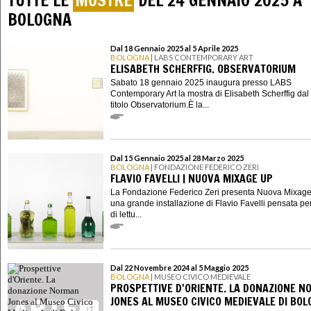
TUTTE LE
MOSTRE
DEL 24 GENNAIO 2025 A
BOLOGNA
Dal 18 Gennaio 2025 al 5 Aprile 2025
BOLOGNA
| LABS CONTEMPORARY ART
ELISABETH SCHERFFIG. OBSERVATORIUM
Sabato 18 gennaio 2025 inaugura presso LABS
Contemporary Art la mostra di Elisabeth Scherffig dal
titolo Observatorium.È la...
Dal 15 Gennaio 2025 al 28 Marzo 2025
BOLOGNA
| FONDAZIONE FEDERICO ZERI
FLAVIO FAVELLI | NUOVA MIXAGE UP
La Fondazione Federico Zeri presenta Nuova Mixage
una grande installazione di Flavio Favelli pensata per
di lettu...
Dal 22 Novembre 2024 al 5 Maggio 2025
BOLOGNA
| MUSEO CIVICO MEDIEVALE
PROSPETTIVE D'ORIENTE. LA DONAZIONE 
JONES AL MUSEO CIVICO MEDIEVALE DI BO