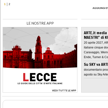
1
2
AGGIUNGI E
LE NOSTRE APP
ARTE.it media
MAESTRI" di K
20 aprile 2027, A
italiane cinque do
Caravaggio, Werne
Ende, Turner & Co
Su SKY va AR
documentario prod
agosto su Sky Arte
VEDI TUTTE LE APP
>