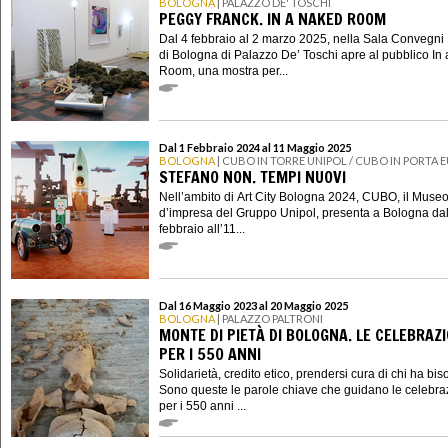
BOLOGNA
| PALAZZO DE' TOSCHI
PEGGY FRANCK. IN A NAKED ROOM
Dal 4 febbraio al 2 marzo 2025, nella Sala Convegni
di Bologna di Palazzo De’ Toschi apre al pubblico In
Room, una mostra per...
Dal 1 Febbraio 2024 al 11 Maggio 2025
BOLOGNA
| CUBO IN TORRE UNIPOL / CUBO IN PORTA 
STEFANO NON. TEMPI NUOVI
Nell’ambito di Art City Bologna 2024, CUBO, il Muse
d’impresa del Gruppo Unipol, presenta a Bologna dal
febbraio all’11...
Dal 16 Maggio 2023 al 20 Maggio 2025
BOLOGNA
| PALAZZO PALTRONI
MONTE DI PIETÀ DI BOLOGNA. LE CELEBRAZI
PER I 550 ANNI
Solidarietà, credito etico, prendersi cura di chi ha bi
Sono queste le parole chiave che guidano le celebra
per i 550 anni ...