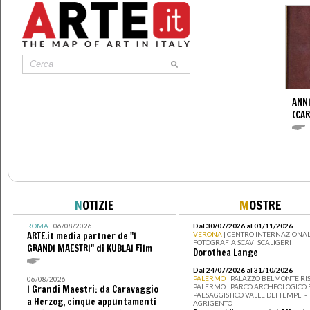
ANNI
(CAR
N
OTIZIE
M
OSTRE
ROMA
| 06/08/2026
Dal 30/07/2026 al 01/11/2026
ARTE.it media partner de "I
VERONA
| CENTRO INTERNAZIONAL
FOTOGRAFIA SCAVI SCALIGERI
GRANDI MAESTRI" di KUBLAI Film
Dorothea Lange
Dal 24/07/2026 al 31/10/2026
PALERMO
| PALAZZO BELMONTE RIS
06/08/2026
PALERMO I PARCO ARCHEOLOGICO 
I Grandi Maestri: da Caravaggio
PAESAGGISTICO VALLE DEI TEMPLI -
a Herzog, cinque appuntamenti
AGRIGENTO