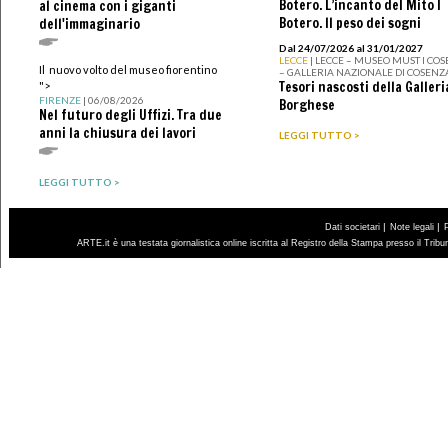
Botero. L’incanto del Mito I
al cinema con i giganti
Botero. Il peso dei sogni
dell'immaginario
Dal 24/07/2026 al 31/01/2027
LECCE
| LECCE – MUSEO MUST I CO
Il nuovo volto del museo fiorentino
– GALLERIA NAZIONALE DI COSENZ
Tesori nascosti della Galleri
">
FIRENZE
| 06/08/2026
Borghese
Nel futuro degli Uffizi. Tra due
anni la chiusura dei lavori
LEGGI TUTTO >
LEGGI TUTTO >
|
|
Dati societari
Note legali
ARTE.it è una testata giornalistica online iscritta al Registro della Stampa presso il Trib