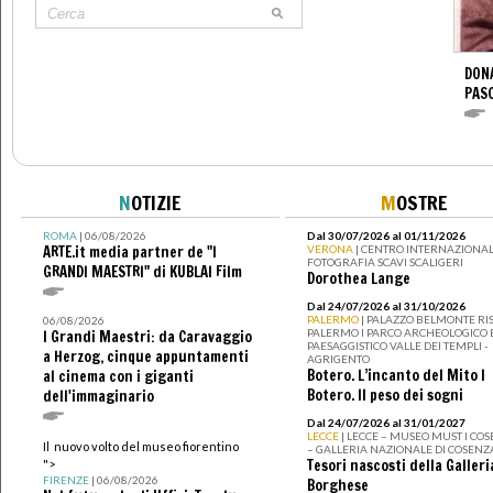
DONA
PAS
N
OTIZIE
M
OSTRE
ROMA
| 06/08/2026
Dal 30/07/2026 al 01/11/2026
ARTE.it media partner de "I
VERONA
| CENTRO INTERNAZIONAL
FOTOGRAFIA SCAVI SCALIGERI
GRANDI MAESTRI" di KUBLAI Film
Dorothea Lange
Dal 24/07/2026 al 31/10/2026
PALERMO
| PALAZZO BELMONTE RIS
06/08/2026
PALERMO I PARCO ARCHEOLOGICO 
I Grandi Maestri: da Caravaggio
PAESAGGISTICO VALLE DEI TEMPLI -
a Herzog, cinque appuntamenti
AGRIGENTO
Botero. L’incanto del Mito I
al cinema con i giganti
Botero. Il peso dei sogni
dell'immaginario
Dal 24/07/2026 al 31/01/2027
LECCE
| LECCE – MUSEO MUST I CO
Il nuovo volto del museo fiorentino
– GALLERIA NAZIONALE DI COSENZ
Tesori nascosti della Galleri
">
FIRENZE
| 06/08/2026
Borghese