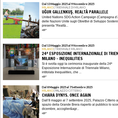
Dal 13 Maggio 2025 al 9 Novembre 2025
MILANO
| TRIENNALE DI MILANO
UĞUR GALLENKUŞ. REALTÀ PARALLELE
United Nations SDG Action Campaign (Campagna d’
delle Nazioni Unite sugli Obiettivi di Sviluppo Sosteni
presenta “Realtà...
Dal 13 Maggio 2025 al 9 Novembre 2025
MILANO
| TRIENNALE MILANO
24ª ESPOSIZIONE INTERNAZIONALE DI TRIE
MILANO - INEQUALITIES
Si è svolta oggi la cerimonia inaugurale della 24ª
Esposizione Internazionale di Triennale Milano,
intitolata Inequalities, che ...
Dal 8 Maggio 2025 al 7 Settembre 2025
MILANO
| PALAZZO CITTERIO
CHIARA DYNYS. ONCE AGAIN
Dall’8 maggio al 7 settembre 2025, Palazzo Citterio a
spazio della Grande Brera riaperto al pubblico lo sco
dicembre, accoglier&agr...