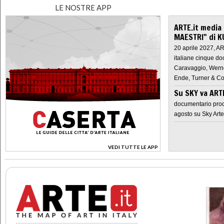
LE NOSTRE APP
ARTE.it media
MAESTRI" di K
20 aprile 2027, A
italiane cinque do
Caravaggio, Werne
Ende, Turner & Co
Su SKY va AR
documentario prod
agosto su Sky Arte
VEDI TUTTE LE APP
>