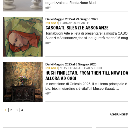
organizzata da Fondazione Mud...
Dal 6 Maggio 2025 al 29 Giugno 2025
MILANO
| TORNABUONI ARTE
CASORATI. SILENZI E ASSONANZE
Tornabuoni Arte è lieta di presentare la mostra CASO
Silenzi e Assonanze,che si inaugurerà martedì 6 magg
Dal 6 Maggio 2025 al 8 Giugno 2025
MILANO
| MUSEO BAGATTI VALSECCHI
HUGH FINDLETAR. FROM THEN TILL NOW | D
ALLORA AD OGGI
In occasione di Orticola 2025, il cui tema principale è 
bio, bio, in giardino c’è vita!”, il Museo Bagatti ...
1
2
3
4
AGGIUNGI E