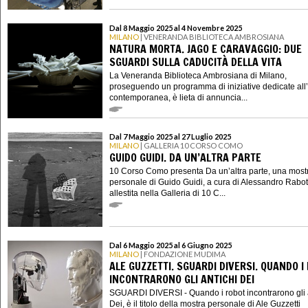
Dal 8 Maggio 2025 al 4 Novembre 2025
MILANO
| VENERANDA BIBLIOTECA AMBROSIANA
NATURA MORTA. JAGO E CARAVAGGIO: DUE
SGUARDI SULLA CADUCITÀ DELLA VITA
La Veneranda Biblioteca Ambrosiana di Milano,
proseguendo un programma di iniziative dedicate all’
contemporanea, è lieta di annuncia...
Dal 7 Maggio 2025 al 27 Luglio 2025
MILANO
| GALLERIA 10 CORSO COMO
GUIDO GUIDI. DA UN’ALTRA PARTE
10 Corso Como presenta Da un’altra parte, una most
personale di Guido Guidi, a cura di Alessandro Rabott
allestita nella Galleria di 10 C...
Dal 6 Maggio 2025 al 6 Giugno 2025
MILANO
| FONDAZIONE MUDIMA
ALE GUZZETTI. SGUARDI DIVERSI. QUANDO I
INCONTRARONO GLI ANTICHI DEI
SGUARDI DIVERSI - Quando i robot incontrarono gli 
Dei, è il titolo della mostra personale di Ale Guzzetti