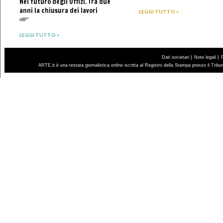
Nel futuro degli Uffizi. Tra due
anni la chiusura dei lavori
LEGGI TUTTO >
LEGGI TUTTO >
|
|
Dati societari
Note legali
ARTE.it è una testata giornalistica online iscritta al Registro della Stampa presso il Trib