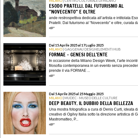
MILANO
| CENTRO CULTURALE DI MILANO
ESODO PRATELLI. DAL FUTURISMO AL
"NOVECENTO" E OLTRE
ande restrospettiva dedicata all’artista e intitolata Es
Pratelli. Dal futurismo al “Novecento” e oltre, curata d
Dal 15 Aprile 2025 al 17 Luglio 2025
MILANO
| GAGGENAU DESIGNELEMENTI HUB
FORMAE – GENESI DELL’ENTE
In occasione della Milano Design Week, l’arte incontr
filosofia contemporanea in un evento senza preceden
prende il via FORMAE ...
Dal 5 Aprile 2025 al 25 Maggio 2025
MILANO
| MUDEC - MUSEO DELLE CULTURE
DEEP BEAUTY. IL DUBBIO DELLA BELLEZZA
Una mostra fotografica a cura di Denis Curti, ideata 
creativo di Ogilvy Italia sotto la direzione artistica di
Mastromatteo, P...