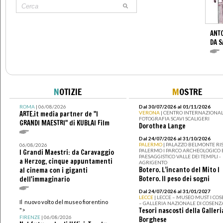
ANTO
DA S
N
OTIZIE
M
OSTRE
ROMA
| 06/08/2026
Dal 30/07/2026 al 01/11/2026
ARTE.it media partner de "I
VERONA
| CENTRO INTERNAZIONAL
FOTOGRAFIA SCAVI SCALIGERI
GRANDI MAESTRI" di KUBLAI Film
Dorothea Lange
Dal 24/07/2026 al 31/10/2026
PALERMO
| PALAZZO BELMONTE RIS
06/08/2026
PALERMO I PARCO ARCHEOLOGICO 
I Grandi Maestri: da Caravaggio
PAESAGGISTICO VALLE DEI TEMPLI -
a Herzog, cinque appuntamenti
AGRIGENTO
Botero. L’incanto del Mito I
al cinema con i giganti
Botero. Il peso dei sogni
dell'immaginario
Dal 24/07/2026 al 31/01/2027
LECCE
| LECCE – MUSEO MUST I CO
Il nuovo volto del museo fiorentino
– GALLERIA NAZIONALE DI COSENZ
Tesori nascosti della Galleri
">
FIRENZE
| 06/08/2026
Borghese