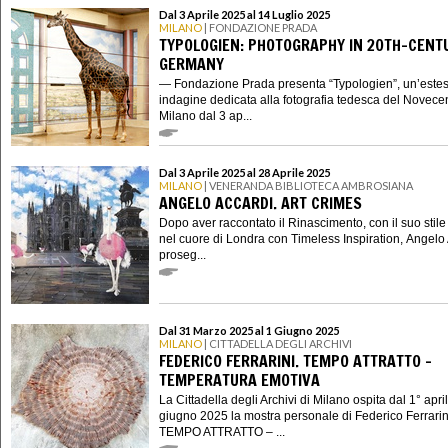
Dal 3 Aprile 2025 al 14 Luglio 2025
MILANO
| FONDAZIONE PRADA
TYPOLOGIEN: PHOTOGRAPHY IN 20TH-CENT
GERMANY
— Fondazione Prada presenta “Typologien”, un’este
indagine dedicata alla fotografia tedesca del Novecen
Milano dal 3 ap...
Dal 3 Aprile 2025 al 28 Aprile 2025
MILANO
| VENERANDA BIBLIOTECA AMBROSIANA
ANGELO ACCARDI. ART CRIMES
Dopo aver raccontato il Rinascimento, con il suo stile
nel cuore di Londra con Timeless Inspiration, Angelo
proseg...
Dal 31 Marzo 2025 al 1 Giugno 2025
MILANO
| CITTADELLA DEGLI ARCHIVI
FEDERICO FERRARINI. TEMPO ATTRATTO –
TEMPERATURA EMOTIVA
La Cittadella degli Archivi di Milano ospita dal 1° april
giugno 2025 la mostra personale di Federico Ferrarin
TEMPO ATTRATTO – ...