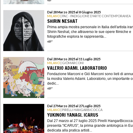
Dal 28 Marzo 2025 al 8 Giugno 2025
MILANO
| PAC - PADIGLIONE D'ARTE CONTEMPORANEA
SHIRIN NESHAT
Prima ampia mostra personale in Italia dell'artista ira
Shirin Neshat, che attraverso le sue opere filmiche e
fotografiche esplora le rappresenta...
Dal 28 Marzo 2025 al 11 Luglio 2025
MILANO
| GIÓMARCONI
VALERIO ADAMI. LABORATORIO
Fondazione Marconi e Gió Marconi sono lieti di annu
la mostra Valerio Adami. Laboratorio, un importante
dedic...
Dal 27 Marzo 2025 al 27 Luglio 2025
MILANO
| PIRELLI HANGARBICOCCA
YUKINORI YANAGI. ICARUS
Dal 27 marzo al 27 luglio 2025 Pirelli HangarBicocca
presenta “ICARUS”, la prima grande antologica in E
dedicata alla pratica artisti...