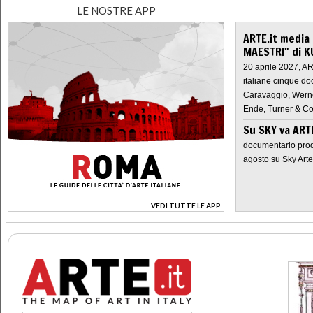
LE NOSTRE APP
ARTE.it media
MAESTRI" di K
20 aprile 2027, A
italiane cinque do
Caravaggio, Werne
Ende, Turner & Co
Su SKY va AR
documentario prod
agosto su Sky Arte
VEDI TUTTE LE APP
>