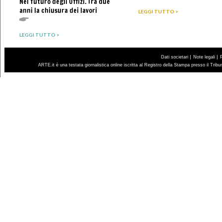
Nel futuro degli Uffizi. Tra due
anni la chiusura dei lavori
LEGGI TUTTO >
LEGGI TUTTO >
|
|
Dati societari
Note legali
ARTE.it è una testata giornalistica online iscritta al Registro della Stampa presso il Trib