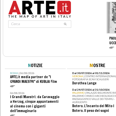
PAOL
UCC
N
OTIZIE
M
OSTRE
ROMA
| 06/08/2026
Dal 30/07/2026 al 01/11/2026
ARTE.it media partner de "I
VERONA
| CENTRO INTERNAZIONAL
FOTOGRAFIA SCAVI SCALIGERI
GRANDI MAESTRI" di KUBLAI Film
Dorothea Lange
Dal 24/07/2026 al 31/10/2026
PALERMO
| PALAZZO BELMONTE RIS
06/08/2026
PALERMO I PARCO ARCHEOLOGICO 
I Grandi Maestri: da Caravaggio
PAESAGGISTICO VALLE DEI TEMPLI -
a Herzog, cinque appuntamenti
AGRIGENTO
Botero. L’incanto del Mito I
al cinema con i giganti
Botero. Il peso dei sogni
dell'immaginario