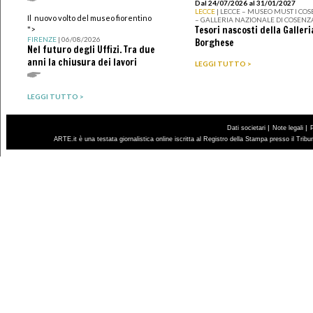
Dal 24/07/2026 al 31/01/2027
LECCE
| LECCE – MUSEO MUST I CO
Il nuovo volto del museo fiorentino
– GALLERIA NAZIONALE DI COSENZ
Tesori nascosti della Galleri
">
FIRENZE
| 06/08/2026
Borghese
Nel futuro degli Uffizi. Tra due
anni la chiusura dei lavori
LEGGI TUTTO >
LEGGI TUTTO >
|
|
Dati societari
Note legali
ARTE.it è una testata giornalistica online iscritta al Registro della Stampa presso il Trib