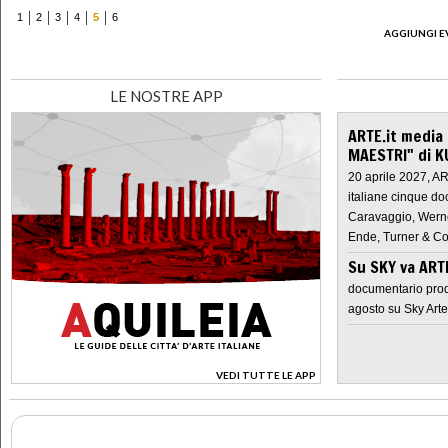
1
2
3
4
5
6
AGGIUNGI E
LE NOSTRE APP
ARTE.it media
MAESTRI" di K
20 aprile 2027, A
italiane cinque do
Caravaggio, Werne
Ende, Turner & Co
Su SKY va AR
documentario prod
agosto su Sky Arte
VEDI TUTTE LE APP
>