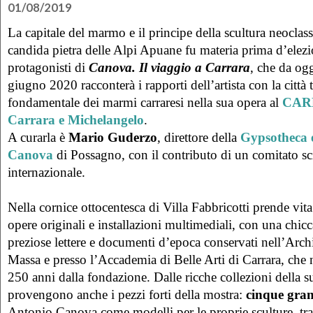
01/08/2019
La capitale del marmo e il principe della scultura neoclassi
candida pietra delle Alpi Apuane fu materia prima d’elezi
protagonisti di
Canova. Il viaggio a Carrara
, che da og
giugno 2020 racconterà i rapporti dell’artista con la città 
fondamentale dei marmi carraresi nella sua opera al
CARM
Carrara e Michelangelo
.
A curarla è
Mario Guderzo
, direttore della
Gypsotheca 
Canova
di Possagno, con il contributo di un comitato sci
internazionale.
Nella cornice ottocentesca di Villa Fabbricotti prende vita
opere originali e installazioni multimediali, con una chic
preziose lettere e documenti d’epoca conservati nell’Archi
Massa e presso l’Accademia di Belle Arti di Carrara, che 
250 anni dalla fondazione. Dalle ricche collezioni della 
provengono anche i pezzi forti della mostra:
cinque gran
Antonio Canova come modelli per le proprie sculture, tra