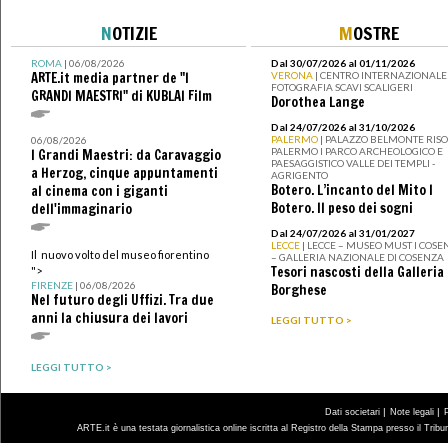
N
OTIZIE
M
OSTRE
ROMA
| 06/08/2026
Dal 30/07/2026 al 01/11/2026
ARTE.it media partner de "I
VERONA
| CENTRO INTERNAZIONALE 
FOTOGRAFIA SCAVI SCALIGERI
GRANDI MAESTRI" di KUBLAI Film
Dorothea Lange
Dal 24/07/2026 al 31/10/2026
PALERMO
| PALAZZO BELMONTE RISO 
06/08/2026
PALERMO I PARCO ARCHEOLOGICO E
I Grandi Maestri: da Caravaggio
PAESAGGISTICO VALLE DEI TEMPLI -
a Herzog, cinque appuntamenti
AGRIGENTO
Botero. L’incanto del Mito I
al cinema con i giganti
Botero. Il peso dei sogni
dell'immaginario
Dal 24/07/2026 al 31/01/2027
LECCE
| LECCE – MUSEO MUST I COSE
Il nuovo volto del museo fiorentino
– GALLERIA NAZIONALE DI COSENZA
Tesori nascosti della Galleria
">
FIRENZE
| 06/08/2026
Borghese
Nel futuro degli Uffizi. Tra due
anni la chiusura dei lavori
LEGGI TUTTO >
LEGGI TUTTO >
|
|
Dati societari
Note legali
ARTE.it è una testata giornalistica online iscritta al Registro della Stampa presso il Trib