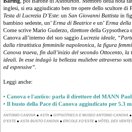
Baring
, poi Barone di Ashburton. Membro della nota fam
inglesi, si era aggiudicato ben tre opere dello scultore di 
Testa di Lucrezia D’Este
: un
San Giovanni Battista
in fi
bambino sedente, un’
Erma di Beatrice
e un’
Erma della
Come scrive Mario Guderzo, direttore della Gypsotheca
Canova all’interno del suo saggio
Lucrezia ideale
,
“Part
dalla ritrattistica femminile napoleonica, la figura femmi
Canova traeva, fin dall’inizio del secondo Ottocento, la t
ideali. In esse indagò la bellezza muliebre attraverso sott
ed espressive”.
Leggi anche:
• Canova e l'antico: parla il direttore del MANN Paol
• Il busto della Pace di Canova aggiudicato per 5.3 mil
●
●
ANTONIO CANOVA
ASTA
GYPSOTHECA E MUSEO ANTONIO CANOVA
●
●
●
D'ESTE
ASTA BUSTO CANOVA
ERCOLE II D’ESTE
HÔTEL DES VENTE