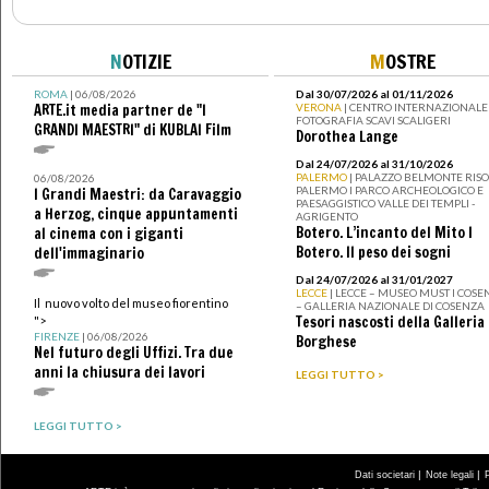
N
OTIZIE
M
OSTRE
ROMA
| 06/08/2026
Dal 30/07/2026 al 01/11/2026
ARTE.it media partner de "I
VERONA
| CENTRO INTERNAZIONALE 
FOTOGRAFIA SCAVI SCALIGERI
GRANDI MAESTRI" di KUBLAI Film
Dorothea Lange
Dal 24/07/2026 al 31/10/2026
PALERMO
| PALAZZO BELMONTE RISO 
06/08/2026
PALERMO I PARCO ARCHEOLOGICO E
I Grandi Maestri: da Caravaggio
PAESAGGISTICO VALLE DEI TEMPLI -
a Herzog, cinque appuntamenti
AGRIGENTO
Botero. L’incanto del Mito I
al cinema con i giganti
Botero. Il peso dei sogni
dell'immaginario
Dal 24/07/2026 al 31/01/2027
LECCE
| LECCE – MUSEO MUST I COSE
Il nuovo volto del museo fiorentino
– GALLERIA NAZIONALE DI COSENZA
Tesori nascosti della Galleria
">
FIRENZE
| 06/08/2026
Borghese
Nel futuro degli Uffizi. Tra due
anni la chiusura dei lavori
LEGGI TUTTO >
LEGGI TUTTO >
|
|
Dati societari
Note legali