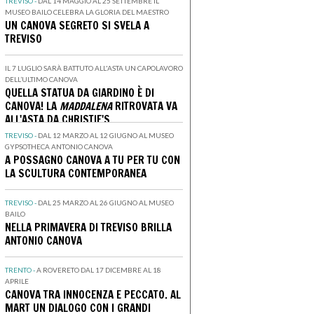
TREVISO -
DAL 14 MAGGIO AL 25 SETTEMBRE IL
MUSEO BAILO CELEBRA LA GLORIA DEL MAESTRO
UN CANOVA SEGRETO SI SVELA A
TREVISO
IL 7 LUGLIO SARÀ BATTUTO ALL'ASTA UN CAPOLAVORO
DELL’ULTIMO CANOVA
QUELLA STATUA DA GIARDINO È DI
CANOVA! LA
MADDALENA
RITROVATA VA
ALL'ASTA DA CHRISTIE'S
TREVISO -
DAL 12 MARZO AL 12 GIUGNO AL MUSEO
GYPSOTHECA ANTONIO CANOVA
A POSSAGNO CANOVA A TU PER TU CON
LA SCULTURA CONTEMPORANEA
TREVISO -
DAL 25 MARZO AL 26 GIUGNO AL MUSEO
BAILO
NELLA PRIMAVERA DI TREVISO BRILLA
ANTONIO CANOVA
TRENTO -
A ROVERETO DAL 17 DICEMBRE AL 18
APRILE
CANOVA TRA INNOCENZA E PECCATO. AL
MART UN DIALOGO CON I GRANDI