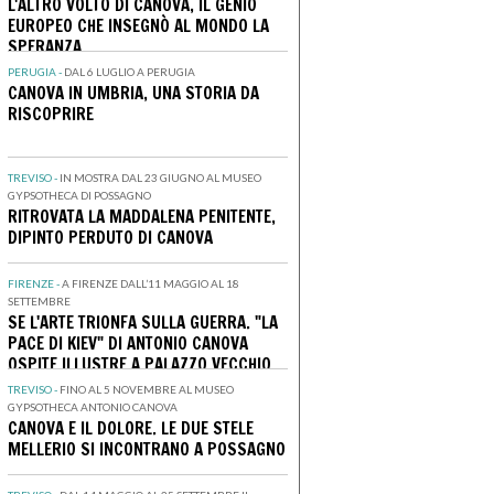
L'ALTRO VOLTO DI CANOVA, IL GENIO
EUROPEO CHE INSEGNÒ AL MONDO LA
SPERANZA
PERUGIA -
DAL 6 LUGLIO A PERUGIA
CANOVA IN UMBRIA, UNA STORIA DA
RISCOPRIRE
TREVISO -
IN MOSTRA DAL 23 GIUGNO AL MUSEO
GYPSOTHECA DI POSSAGNO
RITROVATA LA MADDALENA PENITENTE,
DIPINTO PERDUTO DI CANOVA
FIRENZE -
A FIRENZE DALL’11 MAGGIO AL 18
SETTEMBRE
SE L'ARTE TRIONFA SULLA GUERRA. "LA
PACE DI KIEV" DI ANTONIO CANOVA
OSPITE ILLUSTRE A PALAZZO VECCHIO
TREVISO -
FINO AL 5 NOVEMBRE AL MUSEO
GYPSOTHECA ANTONIO CANOVA
CANOVA E IL DOLORE. LE DUE STELE
MELLERIO SI INCONTRANO A POSSAGNO