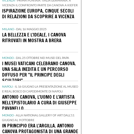
VICENZA -
PRIMA PUNTATA: ITALIA GERMANIA. A
VICENZA IL CONFRONTO PARTE DA CANOVA A KIEFER
ISPIRAZIONE EUROPA, CINQUE SECOLI
DI RELAZIONI DA SCOPRIRE A VICENZA
MILANO -
DAL 16 MAGGIO 2025
LA BELLEZZA E L'IDEALE. I CANOVA
RITROVATI IN MOSTRA A BRERA
MONDO -
DAL 25 OTTOBRE NEI MUSEI DEL PAPA
I MUSEI VATICANI CELEBRANO CANOVA.
UNA SALA INEDITA E UN PERCORSO
DIFFUSO PER "IL PRINCIPE DEGLI
SCULTORI"
NAPOLI -
IL 16 GIUGNO LA PRESENTAZIONE AL MUSEO
E REAL BOSCO DI CAPODIMONTE DI NAPOLI
ANTONIO CANOVA, L'UOMO E L'ARTISTA
NELL'EPISTOLARIO A CURA DI GIUSEPPE
PAVANELLO
MONDO -
ALLA NATIONAL GALLERY OF ART DALL’11
GIUGNO AL 9 OTTOBRE
IN PRINCIPIO ERA L'ARGILLA. ANTONIO
CANOVA PROTAGONISTA DI UNA GRANDE