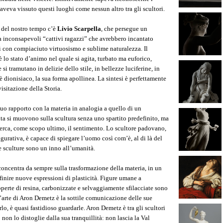
 aveva vissuto questi luoghi come nessun altro tra gli scultori.
i del nostro tempo c’è
Livio Scarpella
, che persegue un
inconsapevoli “cattivi ragazzi” che avrebbero incantato
ti con compiaciuto virtuosismo e sublime naturalezza. Il
lo stato d’animo nel quale si agita, turbato ma euforico,
i tramutano in delizie dello stile, in bellezze luciferine, in
 è dionisiaco, la sua forma apollinea. La sintesi è perfettamente
visitazione della Storia.
suo rapporto con la materia in analogia a quello di un
ita si muovono sulla scultura senza uno spartito predefinito, ma
cerca, come scopo ultimo, il sentimento. Lo scultore padovano,
igurativa, è capace di spiegare l’uomo così com’è, al di là del
e sculture sono un inno all’umanità.
concentra da sempre sulla trasformazione della materia, in un
finire nuove espressioni di plasticità. Figure umane a
operte di resina, carbonizzate e selvaggiamente sfilacciate sono
 l’arte di Aron Demetz è la sottile comunicazione delle sue
o, è quasi fastidioso guardarle. Aron Demetz è tra gli scultori
non lo distoglie dalla sua tranquillità: non lascia la Val