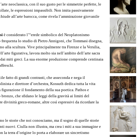
rte neoclassica, con il suo gusto per le simmetrie perfette, le
rollate, le espressioni impassibili. Non imita passivamente
si chiude all’arte barocca, come rivela l’ammirazione giovanile
si
è considerato l’“erede simbolico del Neoplatonismo
o frequenta lo studio di Pietro Annigoni, che Tommasi disegna,
 alla scultura. Vive principalmente tra Firenze e la Versilia,
l’arte figurativa, lavora molto sia nell’ambito dell’arte sacra
 dai miti greci. La sua enorme produzione comprende centinaia
affreschi.
tile fatto di grandi contrasti, che asseconda e nega il
linista e direttore d’orchestra, Kossuth dedica tutta la vita
a figurazione il fondamento della sua poetica. Pathos e
o bronzo, che sfidano le leggi della gravità ai limiti del
re divinità greco-romane, altre così espressivi da ricordare la
no le storie che noi conosciamo, ma il sogno di quelle storie
nti nuovi. Ciulla non illustra, ma crea i miti a sua immagine e
n la terra d’origine lo porta a elaborare un sincretismo