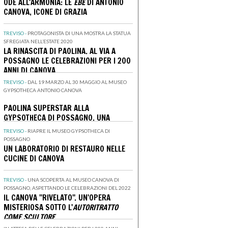
ODE ALL'ARMONIA: LE
EBE
DI ANTONIO
CANOVA, ICONE DI GRAZIA
TREVISO -
PROTAGONISTA DI UNA MOSTRA LA STATUA
SFREGIATA NELL’ESTATE 2020
LA RINASCITA DI PAOLINA. AL VIA A
POSSAGNO LE CELEBRAZIONI PER I 200
ANNI DI CANOVA
TREVISO -
DAL 19 MARZO AL 30 MAGGIO AL MUSEO
GYPSOTHECA ANTONIO CANOVA
PAOLINA SUPERSTAR ALLA
GYPSOTHECA DI POSSAGNO. UNA
MOSTRA RIPERCORRE LA STORIA DEL
TREVISO -
RIAPRE IL MUSEO GYPSOTHECA DI
CAPOLAVORO DI CANOVA
POSSAGNO
UN LABORATORIO DI RESTAURO NELLE
CUCINE DI CANOVA
TREVISO -
UNA SCOPERTA AL MUSEO CANOVA DI
POSSAGNO, ASPETTANDO LE CELEBRAZIONI DEL 2022
IL CANOVA ''RIVELATO''. UN'OPERA
MISTERIOSA SOTTO L'
AUTORITRATTO
COME SCULTORE