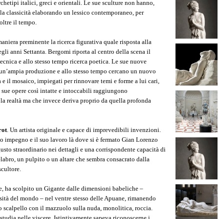
rchetipi italici, greci e orientali. Le sue sculture non hanno,
n la classicità elaborando un lessico contemporaneo, per
oltre il tempo.
aniera preminente la ricerca figurativa quale risposta alla
gli anni Settanta. Bergomi riporta al centro della scena il
 tecnica e allo stesso tempo ricerca poetica. Le sue nuove
a un’ampia produzione e allo stesso tempo cercano un nuovo
 e il mosaico, impiegati per rinnovare temi e forme a lui cari,
Le sue opere così intatte e intoccabili raggiungono
la realtà ma che invece deriva proprio da quella profonda
rot
.
Un artista originale e capace di imprevedibili invenzioni.
uo impegno e il suo lavoro là dove si è fermato Gian Lorenzo
sto straordinario nei dettagli e una corrispondente capacità di
elabro, un pulpito o un altare che sembra consacrato dalla
scultore.
le, ha scolpito un Gigante dalle dimensioni babeliche –
sità del mondo – nel ventre stesso delle Apuane, rimanendo
 scalpello con il mazzuolo sulla nuda, monolitica, roccia.
 studia nelle viscere. Istintivamente sapeva riconoscerne i