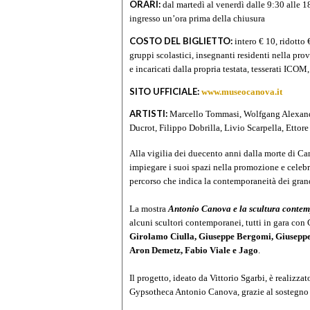
ORARI:
dal martedì al venerdì dalle 9:30 alle 
ingresso un’ora prima della chiusura
COSTO DEL BIGLIETTO:
intero € 10, ridotto
gruppi scolastici, insegnanti residenti nella prov
e incaricati dalla propria testata, tesserati ICOM
SITO UFFICIALE:
www.museocanova.it
ARTISTI:
Marcello Tommasi, Wolfgang Alexand
Ducrot, Filippo Dobrilla, Livio Scarpella, Ettor
Alla vigilia dei duecento anni dalla morte di 
impiegare i suoi spazi nella promozione e celebra
percorso che indica la contemporaneità dei grandi
La mostra
Antonio Canova e la scultura cont
alcuni scultori contemporanei, tutti in gara co
Girolamo Ciulla, Giuseppe Bergomi, Giuseppe D
Aron Demetz, Fabio Viale e Jago
.
Il progetto, ideato da
Vittorio Sgarbi
, è realizza
Gypsotheca Antonio Canova
, grazie al sostegno