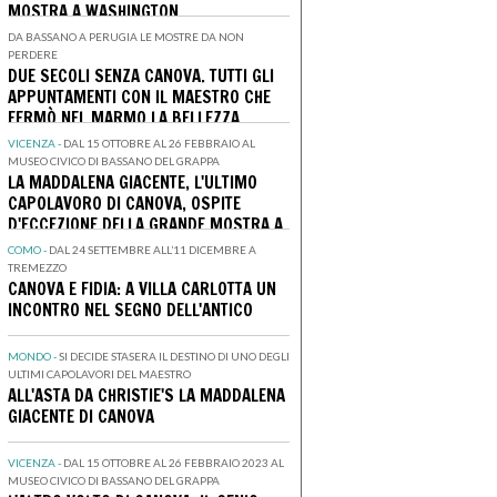
MOSTRA A WASHINGTON
DA BASSANO A PERUGIA LE MOSTRE DA NON
PERDERE
DUE SECOLI SENZA CANOVA. TUTTI GLI
APPUNTAMENTI CON IL MAESTRO CHE
FERMÒ NEL MARMO LA BELLEZZA
VICENZA -
DAL 15 OTTOBRE AL 26 FEBBRAIO AL
MUSEO CIVICO DI BASSANO DEL GRAPPA
LA MADDALENA GIACENTE, L'ULTIMO
CAPOLAVORO DI CANOVA, OSPITE
D'ECCEZIONE DELLA GRANDE MOSTRA A
BASSANO DEDICATA AL MAESTRO
COMO -
DAL 24 SETTEMBRE ALL’11 DICEMBRE A
TREMEZZO
CANOVA E FIDIA: A VILLA CARLOTTA UN
INCONTRO NEL SEGNO DELL'ANTICO
MONDO -
SI DECIDE STASERA IL DESTINO DI UNO DEGLI
ULTIMI CAPOLAVORI DEL MAESTRO
ALL'ASTA DA CHRISTIE'S LA MADDALENA
GIACENTE DI CANOVA
VICENZA -
DAL 15 OTTOBRE AL 26 FEBBRAIO 2023 AL
MUSEO CIVICO DI BASSANO DEL GRAPPA