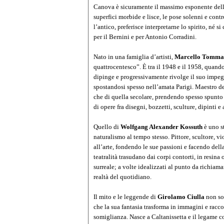
Canova
è sicuramente il massimo esponente dell’a
superfici morbide e lisce, le pose solenni e cont
l’antico, preferisce interpretarne lo spirito, né 
per il Bernini e per Antonio Corradini.
Nato in una famiglia d’artisti,
Marcello Tomma
quattrocentesco”. È tra il 1948 e il 1958, quand
dipinge e progressivamente rivolge il suo impegno
spostandosi spesso nell’amata Parigi. Maestro del
che di quella secolare, prendendo spesso spunto
di opere fra disegni, bozzetti, sculture, dipinti e 
Quello di
Wolfgang Alexander Kossuth
è uno s
naturalismo al tempo stesso. Pittore, scultore, vio
all’arte, fondendo le sue passioni e facendo dell
teatralità trasudano dai corpi contorti, in resina 
surreale; a volte idealizzati al punto da richiama
realtà del quotidiano.
Il mito e le leggende di
Girolamo Ciulla
non so
che la sua fantasia trasforma in immagini e racco
somiglianza. Nasce a Caltanissetta e il legame co