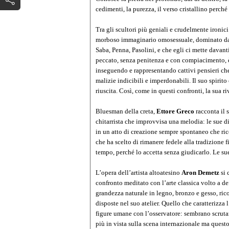
cedimenti, la purezza, il verso cristallino perché
Tra gli scultori più geniali e crudelmente ironic
morboso immaginario omosessuale, dominato da 
Saba, Penna, Pasolini, e che egli ci mette davan
peccato, senza penitenza e con compiacimento, è 
inseguendo e rappresentando cattivi pensieri che s
malizie indicibili e imperdonabili. Il suo spirito
riuscita. Così, come in questi confronti, la sua ri
Bluesman della creta,
Ettore Greco
racconta il 
chitarrista che improvvisa una melodia: le sue d
in un atto di creazione sempre spontaneo che ri
che ha scelto di rimanere fedele alla tradizione f
tempo, perché lo accetta senza giudicarlo. Le su
L’opera dell’artista altoatesino
Aron Demetz
si 
confronto meditato con l’arte classica volto a de
grandezza naturale in legno, bronzo e
gesso, ric
disposte nel suo atelier. Quello che caratterizza
figure umane con l’osservatore: sembrano scrutarl
più in vista sulla scena internazionale ma questo 