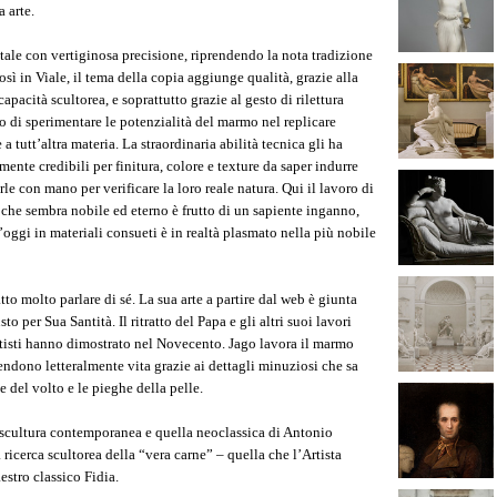
 arte.
tale con vertiginosa precisione, riprendendo la nota tradizione
osì in Viale, il tema della copia aggiunge qualità, grazie alla
apacità scultorea, e soprattutto grazie al gesto di rilettura
 di sperimentare le potenzialità del marmo nel replicare
a tutt’altra materia. La straordinaria abilità tecnica gli ha
lmente credibili per finitura, colore e texture da saper indurre
rle con mano per verificare la loro reale natura. Qui il lavoro di
che sembra nobile ed eterno è frutto di un sapiente inganno,
oggi in materiali consueti è in realtà plasmato nella più nobile
tto molto parlare di sé. La sua arte a partire dal web è giunta
 per Sua Santità. Il ritratto del Papa e gli altri suoi lavori
rtisti hanno dimostrato nel Novecento. Jago lavora il marmo
endono letteralmente vita grazie ai dettagli minuziosi che sa
e del volto e le pieghe della pelle.
a scultura contemporanea e quella neoclassica di Antonio
icerca scultorea della “vera carne” – quella che l’Artista
estro classico Fidia.