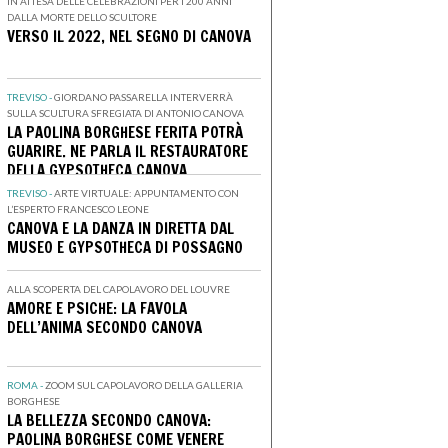
IN ATTESA DELLE CELEBRAZIONI PER I 200 ANNI
DALLA MORTE DELLO SCULTORE
VERSO IL 2022, NEL SEGNO DI CANOVA
TREVISO -
GIORDANO PASSARELLA INTERVERRÀ
SULLA SCULTURA SFREGIATA DI ANTONIO CANOVA
LA PAOLINA BORGHESE FERITA POTRÀ
GUARIRE. NE PARLA IL RESTAURATORE
DELLA GYPSOTHECA CANOVA
TREVISO -
ARTE VIRTUALE: APPUNTAMENTO CON
L’ESPERTO FRANCESCO LEONE
CANOVA E LA DANZA IN DIRETTA DAL
MUSEO E GYPSOTHECA DI POSSAGNO
ALLA SCOPERTA DEL CAPOLAVORO DEL LOUVRE
AMORE E PSICHE: LA FAVOLA
DELL’ANIMA SECONDO CANOVA
ROMA -
ZOOM SUL CAPOLAVORO DELLA GALLERIA
BORGHESE
LA BELLEZZA SECONDO CANOVA:
PAOLINA BORGHESE COME VENERE