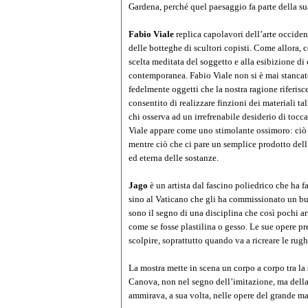
Gardena, perché quel paesaggio fa parte della sua
Fabio Viale
replica capolavori dell’arte occiden
delle botteghe di scultori copisti. Come allora, c
scelta meditata del soggetto e alla esibizione di c
contemporanea. Fabio Viale non si è mai stancato
fedelmente oggetti che la nostra ragione riferisce 
consentito di realizzare finzioni dei materiali ta
chi osserva ad un irrefrenabile desiderio di tocca
Viale appare come uno stimolante ossimoro: ciò 
mentre ciò che ci pare un semplice prodotto dell’
ed eterna delle sostanze.
Jago
è un artista dal fascino poliedrico che ha fa
sino al Vaticano che gli ha commissionato un busto
sono il segno di una disciplina che così pochi a
come se fosse plastilina o gesso. Le sue opere pr
scolpire, soprattutto quando va a ricreare le rugh
La mostra mette in scena un corpo a corpo tra l
Canova, non nel segno dell’imitazione, ma della r
ammirava, a sua volta, nelle opere del grande ma