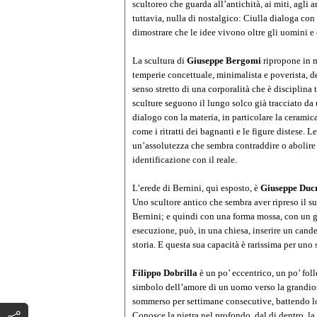
scultoreo che guarda all’antichità, ai miti, agli a
tuttavia, nulla di nostalgico: Ciulla dialoga co
dimostrare che le idee vivono oltre gli uomini e 
La scultura di
Giuseppe Bergomi
ripropone in m
temperie concettuale, minimalista e poverista, de
senso stretto di una corporalità che è disciplina
sculture seguono il lungo solco già tracciato d
dialogo con la materia, in particolare la ceramica
come i ritratti dei bagnanti e le figure distese. 
un’assolutezza che sembra contraddire o abolire 
identificazione con il reale.
L’erede di Bernini, qui esposto, è
Giuseppe Duc
Uno scultore antico che sembra aver ripreso il s
Bernini; e quindi con una forma mossa, con un gu
esecuzione, può, in una chiesa, inserire un cand
storia. E questa sua capacità è rarissima per uno 
Filippo Dobrilla
è un po’ eccentrico, un po’ fol
simbolo dell’amore di un uomo verso la grandio
sommerso per settimane consecutive, battendo lo
Conosce la pietra nel profondo, dal di dentro, la