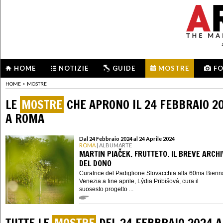
HOME
NOTIZIE
GUIDE
MOSTRE
F
HOME
>
MOSTRE
LE
MOSTRE
CHE APRONO IL 24 FEBBRAIO 2
A ROMA
Dal 24 Febbraio 2024 al 24 Aprile 2024
ROMA
| ALBUMARTE
MARTIN PIAČEK. FRUTTETO. IL BREVE ARCHI
DEL DONO
Curatrice del Padiglione Slovacchia alla 60ma Bienn
Venezia a fine aprile, Lýdia Pribišová, cura il
suosesto progetto ...