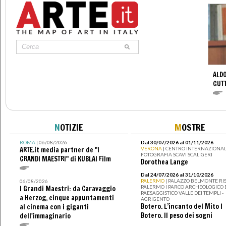
ALDO
GUT
N
OTIZIE
M
OSTRE
ROMA
| 06/08/2026
Dal 30/07/2026 al 01/11/2026
ARTE.it media partner de "I
VERONA
| CENTRO INTERNAZIONAL
FOTOGRAFIA SCAVI SCALIGERI
GRANDI MAESTRI" di KUBLAI Film
Dorothea Lange
Dal 24/07/2026 al 31/10/2026
PALERMO
| PALAZZO BELMONTE RIS
06/08/2026
PALERMO I PARCO ARCHEOLOGICO 
I Grandi Maestri: da Caravaggio
PAESAGGISTICO VALLE DEI TEMPLI -
a Herzog, cinque appuntamenti
AGRIGENTO
Botero. L’incanto del Mito I
al cinema con i giganti
Botero. Il peso dei sogni
dell'immaginario