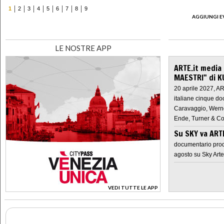
1
2
3
4
5
6
7
8
9
AGGIUNGI E
LE NOSTRE APP
ARTE.it media
MAESTRI" di K
20 aprile 2027, A
italiane cinque do
Caravaggio, Werne
Ende, Turner & Co
Su SKY va AR
documentario prod
agosto su Sky Arte
VEDI TUTTE LE APP
>