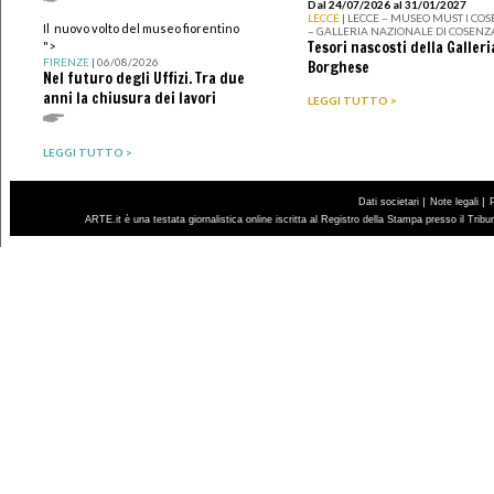
Dal 24/07/2026 al 31/01/2027
LECCE
| LECCE – MUSEO MUST I CO
Il nuovo volto del museo fiorentino
– GALLERIA NAZIONALE DI COSENZ
Tesori nascosti della Galleri
">
FIRENZE
| 06/08/2026
Borghese
Nel futuro degli Uffizi. Tra due
anni la chiusura dei lavori
LEGGI TUTTO >
LEGGI TUTTO >
|
|
Dati societari
Note legali
ARTE.it è una testata giornalistica online iscritta al Registro della Stampa presso il Trib