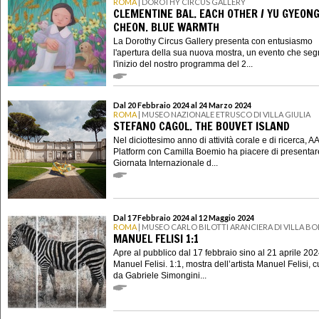
ROMA
| DOROTHY CIRCUS GALLERY
CLEMENTINE BAL. EACH OTHER / YU GYEON
CHEON. BLUE WARMTH
La Dorothy Circus Gallery presenta con entusiasmo
l'apertura della sua nuova mostra, un evento che se
l'inizio del nostro programma del 2...
Dal 20 Febbraio 2024 al 24 Marzo 2024
ROMA
| MUSEO NAZIONALE ETRUSCO DI VILLA GIULIA
STEFANO CAGOL. THE BOUVET ISLAND
Nel diciottesimo anno di attività corale e di ricerca, A
Platform con Camilla Boemio ha piacere di presentar
Giornata Internazionale d...
Dal 17 Febbraio 2024 al 12 Maggio 2024
ROMA
| MUSEO CARLO BILOTTI ARANCIERA DI VILLA B
MANUEL FELISI 1:1
Apre al pubblico dal 17 febbraio sino al 21 aprile 20
Manuel Felisi. 1:1, mostra dell’artista Manuel Felisi, c
da Gabriele Simongini...