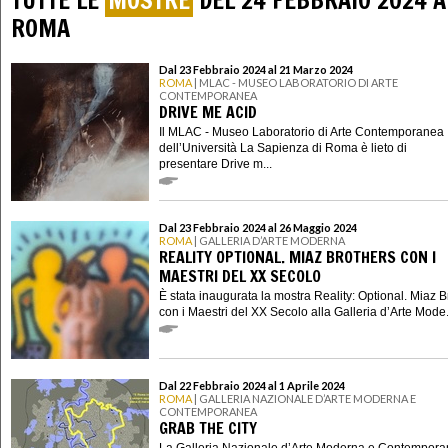
TUTTE LE
MOSTRE
DEL 24 FEBBRAIO 2024 A
ROMA
Dal 23 Febbraio 2024 al 21 Marzo 2024
ROMA
| MLAC - MUSEO LABORATORIO DI ARTE
CONTEMPORANEA
DRIVE ME ACID
Il MLAC - Museo Laboratorio di Arte Contemporanea
dell’Università La Sapienza di Roma è lieto di
presentare Drive m...
Dal 23 Febbraio 2024 al 26 Maggio 2024
ROMA
| GALLERIA D’ARTE MODERNA
REALITY OPTIONAL. MIAZ BROTHERS CON I
MAESTRI DEL XX SECOLO
È stata inaugurata la mostra Reality: Optional. Miaz B
con i Maestri del XX Secolo alla Galleria d’Arte Mode.
Dal 22 Febbraio 2024 al 1 Aprile 2024
ROMA
| GALLERIA NAZIONALE D’ARTE MODERNA E
CONTEMPORANEA
GRAB THE CITY
La Galleria Nazionale d’Arte Moderna e Contempor