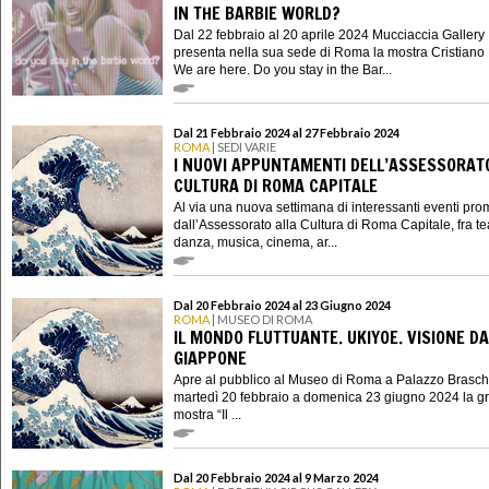
IN THE BARBIE WORLD?
Dal 22 febbraio al 20 aprile 2024 Mucciaccia Gallery
presenta nella sua sede di Roma la mostra Cristiano P
We are here. Do you stay in the Bar...
Dal 21 Febbraio 2024 al 27 Febbraio 2024
ROMA
| SEDI VARIE
I NUOVI APPUNTAMENTI DELL’ASSESSORAT
CULTURA DI ROMA CAPITALE
Al via una nuova settimana di interessanti eventi pro
dall’Assessorato alla Cultura di Roma Capitale, fra te
danza, musica, cinema, ar...
Dal 20 Febbraio 2024 al 23 Giugno 2024
ROMA
| MUSEO DI ROMA
IL MONDO FLUTTUANTE. UKIYOE. VISIONE DA
GIAPPONE
Apre al pubblico al Museo di Roma a Palazzo Brasch
martedì 20 febbraio a domenica 23 giugno 2024 la g
mostra “Il ...
Dal 20 Febbraio 2024 al 9 Marzo 2024