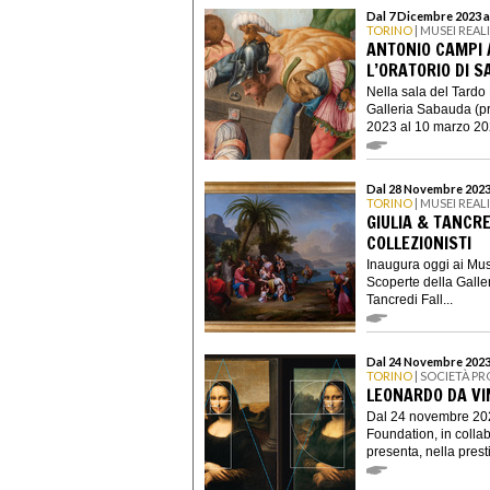
Dal 7 Dicembre 2023 a
TORINO
| MUSEI REAL
ANTONIO CAMPI 
L’ORATORIO DI S
Nella sala del Tardo
Galleria Sabauda (pr
2023 al 10 marzo 202
Dal 28 Novembre 2023 
TORINO
| MUSEI REAL
GIULIA & TANCRE
COLLEZIONISTI
Inaugura oggi ai Mus
Scoperte della Galle
Tancredi Fall...
Dal 24 Novembre 2023
TORINO
| SOCIETÀ PR
LEONARDO DA VI
Dal 24 novembre 202
Foundation, in coll
presenta, nella prest