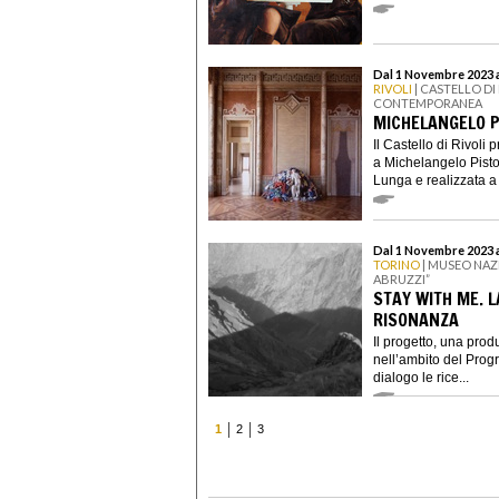
Dal 1 Novembre 2023 a
RIVOLI
| CASTELLO DI
CONTEMPORANEA
MICHELANGELO P
Il Castello di Rivoli
a Michelangelo Pistol
Lunga e realizzata a s
Dal 1 Novembre 2023 
TORINO
| MUSEO NAZ
ABRUZZI”
STAY WITH ME. 
RISONANZA
Il progetto, una prod
nell’ambito del Prog
dialogo le rice...
1
2
3