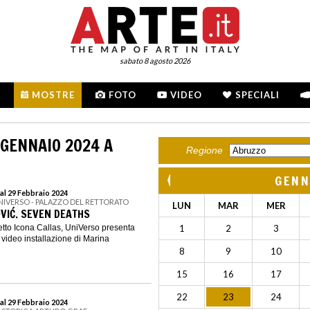
sabato 8 agosto 2026
MOSTRE
FOTO
VIDEO
SPECIALI
 GENNAIO 2024 A
Regione
GENN
al 29 Febbraio 2024
UNIVERSO - PALAZZO DEL RETTORATO
LUN
MAR
MER
VIĆ. SEVEN DEATHS
etto Icona Callas, UniVerso presenta
1
2
3
video installazione di Marina
8
9
10
15
16
17
22
23
24
al 29 Febbraio 2024