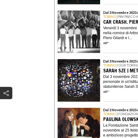
Dal 3 Novembre 2023 a
TORINO
| PAV PARCO 
CAR CRASH. PIER
Venerdì 3 novembre a
nella cornice di Arti
Piero Gilardi e l...
Dal 3 Novembre 2023 a
TORINO
| OGR TORIN
SARAH SZE | M
Dal 3 novembre 2023
personale in un'istitu
statunitense Sarah S
Dal 2 Novembre 2023 a
TORINO
| FONDAZIO
PAULINA OLOWSK
La Fondazione Sand
novembre al 25 febbr
e ambizioso progetto 