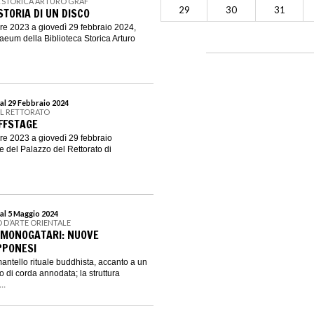
A STORICA ARTURO GRAF
29
30
31
TORIA DI UN DISCO
re 2023 a giovedì 29 febbraio 2024,
aeum della Biblioteca Storica Arturo
al 29 Febbraio 2024
EL RETTORATO
FFSTAGE
re 2023 a giovedì 29 febbraio
le del Palazzo del Rettorato di
al 5 Maggio 2024
 D’ARTE ORIENTALE
MONOGATARI: NUOVE
PPONESI
mantello rituale buddhista, accanto a un
 di corda annodata; la struttura
..