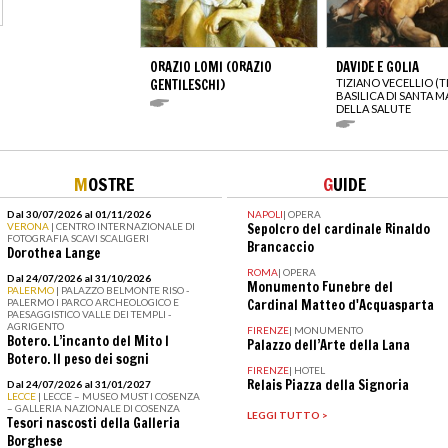
ORAZIO LOMI (ORAZIO
DAVIDE E GOLIA
GENTILESCHI)
TIZIANO VECELLIO (T
BASILICA DI SANTA M
DELLA SALUTE
M
OSTRE
G
UIDE
Dal 30/07/2026 al 01/11/2026
NAPOLI
|
OPERA
VERONA
| CENTRO INTERNAZIONALE DI
Sepolcro del cardinale Rinaldo
FOTOGRAFIA SCAVI SCALIGERI
Brancaccio
Dorothea Lange
ROMA
|
OPERA
Dal 24/07/2026 al 31/10/2026
Monumento Funebre del
PALERMO
| PALAZZO BELMONTE RISO -
PALERMO I PARCO ARCHEOLOGICO E
Cardinal Matteo d'Acquasparta
PAESAGGISTICO VALLE DEI TEMPLI -
AGRIGENTO
FIRENZE
|
MONUMENTO
Botero. L’incanto del Mito I
Palazzo dell’Arte della Lana
Botero. Il peso dei sogni
FIRENZE
|
HOTEL
Relais Piazza della Signoria
Dal 24/07/2026 al 31/01/2027
LECCE
| LECCE – MUSEO MUST I COSENZA
– GALLERIA NAZIONALE DI COSENZA
LEGGI TUTTO >
Tesori nascosti della Galleria
Borghese