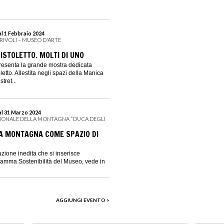
l 1 Febbraio 2024
 RIVOLI – MUSEO D'ARTE
ISTOLETTO. MOLTI DI UNO
 presenta la grande mostra dedicata
etto. Allestita negli spazi della Manica
tret...
al 31 Marzo 2024
IONALE DELLA MONTAGNA “DUCA DEGLI
LA MONTAGNA COME SPAZIO DI
uzione inedita che si inserisce
ramma Sostenibilità del Museo, vede in
AGGIUNGI EVENTO >