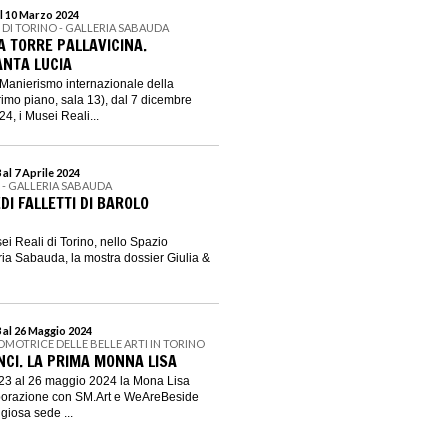
l 10 Marzo 2024
I DI TORINO - GALLERIA SABAUDA
A TORRE PALLAVICINA.
ANTA LUCIA
 Manierismo internazionale della
imo piano, sala 13), dal 7 dicembre
4, i Musei Reali...
al 7 Aprile 2024
I - GALLERIA SABAUDA
DI FALLETTI DI BAROLO
ei Reali di Torino, nello Spazio
ria Sabauda, la mostra dossier Giulia &
 al 26 Maggio 2024
OMOTRICE DELLE BELLE ARTI IN TORINO
NCI. LA PRIMA MONNA LISA
3 al 26 maggio 2024 la Mona Lisa
aborazione con SM.Art e WeAreBeside
igiosa sede ...