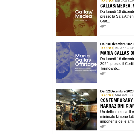
TORINO
| BIBLIOTEC
CALLAS/MEDEA. S
Da lunedì 18 dicemb
presso la Sala Athen
Graf...
Dal 18 Dicembre 2023 
TORINO
| PALAZZO D
MARIA CALLAS O
Da lunedì 18 dicemb
2024, presso il Corti
Torino&nb...
Dal 12 Dicembre 2023 
TORINO
| MAO MUSEO
CONTEMPORARY 
NARRAZIONI GIA
Un delicato kesa, il 
minimale kimono fatto
imponente delle arm.