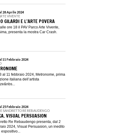
l 28 Aprile 2024
ARTE VIVENTE
O GILARDI E L’ARTE POVERA
lle ore 18 il PAV Parco Arte Vivente,
ssima, presenta la mostra Car Crash.
l 11 Febbraio 2024
O
ETRONOME
 al 11 febbraio 2024, Metronome, prima
zione italiana dell’artista
ze&nbs...
l 25 Febbraio 2024
NE SANDRETTO RE REBAUDENGO
A. VISUAL PERSUASION
retto Re Rebaudengo presenta, dal 2
aio 2024, Visual Persuasion, un inedito
espositivo...