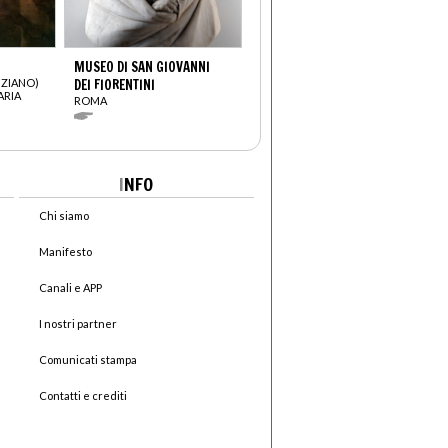
MUSEO DI SAN GIOVANNI
IZIANO)
DEI FIORENTINI
ARIA
ROMA
I
NFO
Chi siamo
Manifesto
Canali e APP
I nostri partner
Comunicati stampa
Contatti e crediti