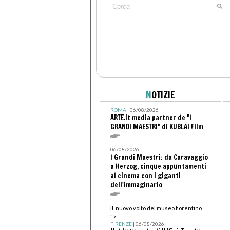
N
OTIZIE
ROMA
| 06/08/2026
ARTE.it media partner de "I
GRANDI MAESTRI" di KUBLAI Film
06/08/2026
I Grandi Maestri: da Caravaggio
a Herzog, cinque appuntamenti
al cinema con i giganti
dell'immaginario
Il nuovo volto del museo fiorentino
">
FIRENZE
| 06/08/2026