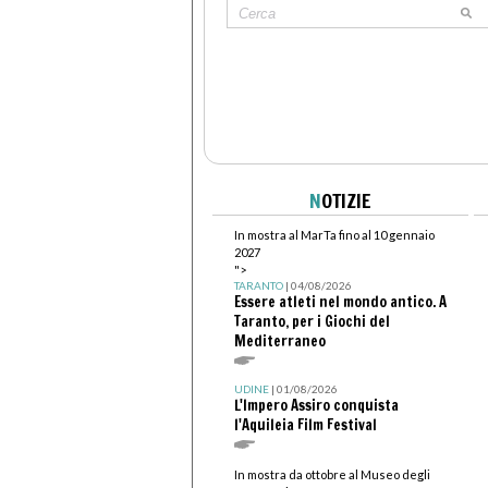
N
OTIZIE
In mostra al MarTa fino al 10 gennaio
2027
">
TARANTO
| 04/08/2026
Essere atleti nel mondo antico. A
Taranto, per i Giochi del
Mediterraneo
UDINE
| 01/08/2026
L'Impero Assiro conquista
l'Aquileia Film Festival
In mostra da ottobre al Museo degli