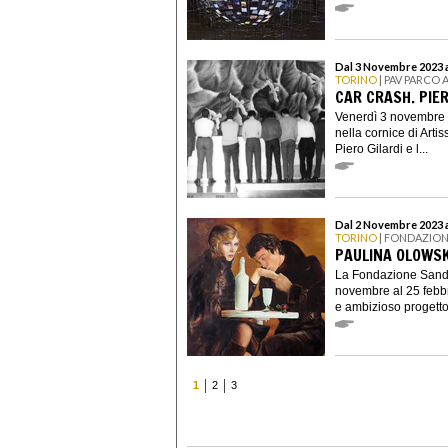
Dal 3 Novembre 2023 a
TORINO
| PAV PARCO 
CAR CRASH. PIER
Venerdì 3 novembre a
nella cornice di Arti
Piero Gilardi e l...
Dal 2 Novembre 2023 a
TORINO
| FONDAZIO
PAULINA OLOWSK
La Fondazione Sand
novembre al 25 febbr
e ambizioso progetto 
1
2
3