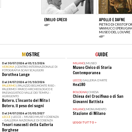
EMILIO GRECO
APOLLO E DAFNE
PIETRO DI CRISTOFO
VANNUCCI (PERUGIN
MUSEO DEL LOUVRE
M
OSTRE
G
UIDE
Dal 30/07/2026 al 01/11/2026
MILANO
|
MUSEO
VERONA
| CENTRO INTERNAZIONALE DI
Museo Civico di Storia
FOTOGRAFIA SCAVI SCALIGERI
Contemporanea
Dorothea Lange
LECCE
|
GALLERIA D'ARTE
Dal 24/07/2026 al 31/10/2026
Hea180
PALERMO
| PALAZZO BELMONTE RISO -
PALERMO I PARCO ARCHEOLOGICO E
BOLOGNA
|
CHIESA
PAESAGGISTICO VALLE DEI TEMPLI -
Chiesa del Crocifisso o di San
AGRIGENTO
Botero. L’incanto del Mito I
Giovanni Battista
Botero. Il peso dei sogni
MILANO
|
MONUMENTO
Stazione di Milano
Dal 24/07/2026 al 31/01/2027
LECCE
| LECCE – MUSEO MUST I COSENZA
– GALLERIA NAZIONALE DI COSENZA
LEGGI TUTTO >
Tesori nascosti della Galleria
Borghese