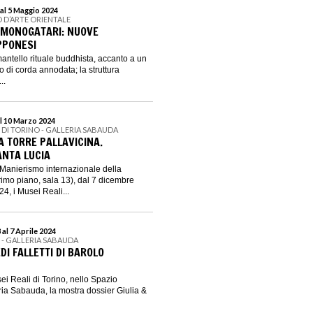
al 5 Maggio 2024
 D’ARTE ORIENTALE
MONOGATARI: NUOVE
PPONESI
mantello rituale buddhista, accanto a un
 di corda annodata; la struttura
..
l 10 Marzo 2024
I DI TORINO - GALLERIA SABAUDA
A TORRE PALLAVICINA.
ANTA LUCIA
 Manierismo internazionale della
imo piano, sala 13), dal 7 dicembre
4, i Musei Reali...
al 7 Aprile 2024
I - GALLERIA SABAUDA
DI FALLETTI DI BAROLO
ei Reali di Torino, nello Spazio
ria Sabauda, la mostra dossier Giulia &