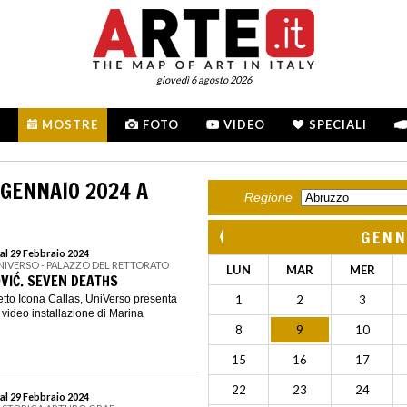
giovedì 6 agosto 2026
MOSTRE
FOTO
VIDEO
SPECIALI
 GENNAIO 2024 A
Regione
GENN
al 29 Febbraio 2024
UNIVERSO - PALAZZO DEL RETTORATO
LUN
MAR
MER
VIĆ. SEVEN DEATHS
etto Icona Callas, UniVerso presenta
1
2
3
video installazione di Marina
8
9
10
15
16
17
22
23
24
al 29 Febbraio 2024