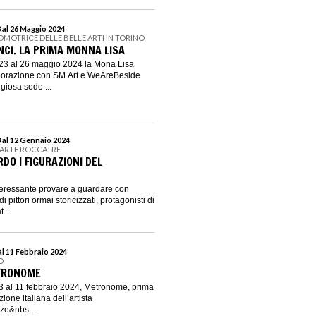
 al 26 Maggio 2024
OMOTRICE DELLE BELLE ARTI IN TORINO
NCI. LA PRIMA MONNA LISA
3 al 26 maggio 2024 la Mona Lisa
aborazione con SM.Art e WeAreBeside
igiosa sede ...
 al 12 Gennaio 2024
D'ARTE ROCCATRE
DO | FIGURAZIONI DEL
teressante provare a guardare con
i pittori ormai storicizzati, protagonisti di
...
l 11 Febbraio 2024
O
ETRONOME
 al 11 febbraio 2024, Metronome, prima
zione italiana dell’artista
ze&nbs...