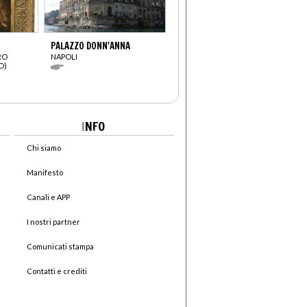
PALAZZO DONN'ANNA
RO
NAPOLI
O)
I
NFO
Chi siamo
Manifesto
Canali e APP
I nostri partner
Comunicati stampa
Contatti e crediti