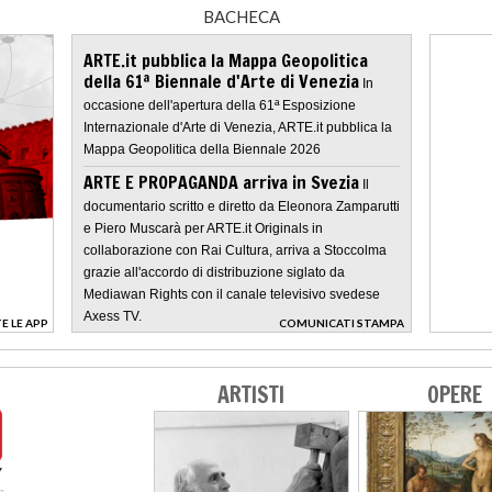
BACHECA
ARTE.it pubblica la Mappa Geopolitica
della 61ª Biennale d'Arte di Venezia
In
occasione dell'apertura della 61ª Esposizione
Internazionale d'Arte di Venezia, ARTE.it pubblica la
Mappa Geopolitica della Biennale 2026
ARTE E PROPAGANDA arriva in Svezia
Il
documentario scritto e diretto da Eleonora Zamparutti
e Piero Muscarà per ARTE.it Originals in
collaborazione con Rai Cultura, arriva a Stoccolma
grazie all'accordo di distribuzione siglato da
Mediawan Rights con il canale televisivo svedese
Axess TV.
E LE APP
COMUNICATI STAMPA
>
ARTISTI
OPERE