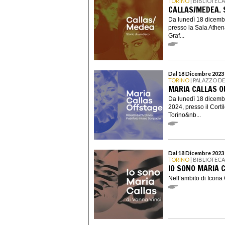
TORINO
| BIBLIOTEC
CALLAS/MEDEA. S
Da lunedì 18 dicemb
presso la Sala Athen
Graf...
Dal 18 Dicembre 2023 
TORINO
| PALAZZO D
MARIA CALLAS O
Da lunedì 18 dicemb
2024, presso il Corti
Torino&nb...
Dal 18 Dicembre 2023 
TORINO
| BIBLIOTEC
IO SONO MARIA C
Nell’ambito di Icona Ca