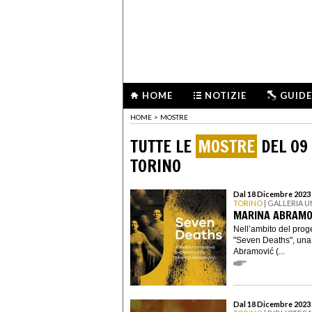
HOME
NOTIZIE
GUIDE
HOME
>
MOSTRE
TUTTE LE
MOSTRE
DEL 09
TORINO
Dal 18 Dicembre 2023 
TORINO
| GALLERIA 
MARINA ABRAMO
Nell’ambito del prog
"Seven Deaths", una 
Abramović (...
Dal 18 Dicembre 2023 