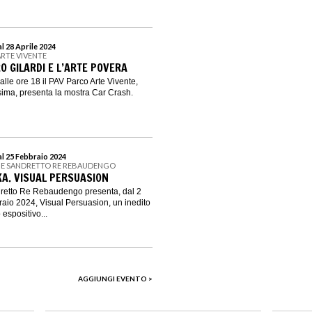
l 28 Aprile 2024
ARTE VIVENTE
O GILARDI E L’ARTE POVERA
lle ore 18 il PAV Parco Arte Vivente,
ssima, presenta la mostra Car Crash.
l 25 Febbraio 2024
NE SANDRETTO RE REBAUDENGO
A. VISUAL PERSUASION
retto Re Rebaudengo presenta, dal 2
aio 2024, Visual Persuasion, un inedito
espositivo...
AGGIUNGI EVENTO >