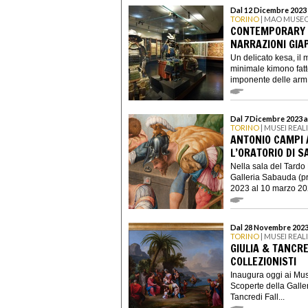
Dal 12 Dicembre 2023 
TORINO
| MAO MUSEO
CONTEMPORARY 
NARRAZIONI GIA
Un delicato kesa, il 
minimale kimono fatto
imponente delle arm.
Dal 7 Dicembre 2023 a
TORINO
| MUSEI REAL
ANTONIO CAMPI 
L’ORATORIO DI S
Nella sala del Tardo
Galleria Sabauda (pr
2023 al 10 marzo 202
Dal 28 Novembre 2023 
TORINO
| MUSEI REAL
GIULIA & TANCRE
COLLEZIONISTI
Inaugura oggi ai Mus
Scoperte della Galle
Tancredi Fall...