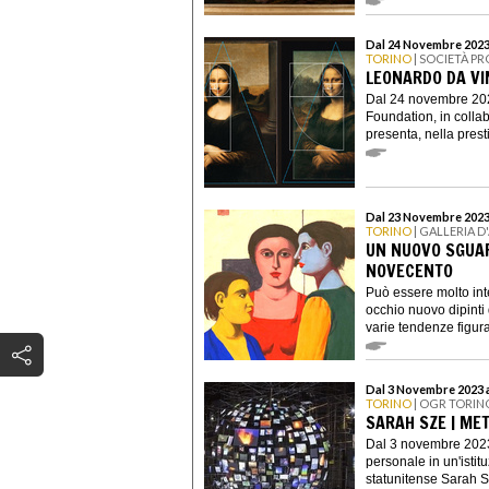
Dal 24 Novembre 2023
TORINO
| SOCIETÀ PR
LEONARDO DA VI
Dal 24 novembre 202
Foundation, in coll
presenta, nella prest
Dal 23 Novembre 2023
TORINO
| GALLERIA 
UN NUOVO SGUAR
NOVECENTO
Può essere molto in
occhio nuovo dipinti d
varie tendenze figurat
Dal 3 Novembre 2023 a
TORINO
| OGR TORIN
SARAH SZE | M
Dal 3 novembre 2023
personale in un'istitu
statunitense Sarah S