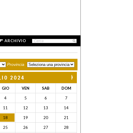
ARCHIVIO
Provincia
LIO 2024
GIO
VEN
SAB
DOM
4
5
6
7
11
12
13
14
18
19
20
21
25
26
27
28