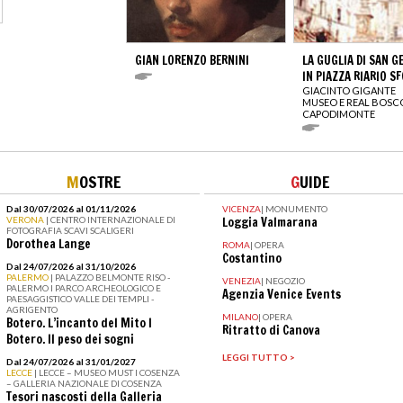
GIAN LORENZO BERNINI
LA GUGLIA DI SAN 
IN PIAZZA RIARIO S
GIACINTO GIGANTE
MUSEO E REAL BOSCO
CAPODIMONTE
M
OSTRE
G
UIDE
Dal 30/07/2026 al 01/11/2026
VICENZA
|
MONUMENTO
VERONA
| CENTRO INTERNAZIONALE DI
Loggia Valmarana
FOTOGRAFIA SCAVI SCALIGERI
Dorothea Lange
ROMA
|
OPERA
Costantino
Dal 24/07/2026 al 31/10/2026
PALERMO
| PALAZZO BELMONTE RISO -
VENEZIA
|
NEGOZIO
PALERMO I PARCO ARCHEOLOGICO E
Agenzia Venice Events
PAESAGGISTICO VALLE DEI TEMPLI -
AGRIGENTO
MILANO
|
OPERA
Botero. L’incanto del Mito I
Ritratto di Canova
Botero. Il peso dei sogni
LEGGI TUTTO >
Dal 24/07/2026 al 31/01/2027
LECCE
| LECCE – MUSEO MUST I COSENZA
– GALLERIA NAZIONALE DI COSENZA
Tesori nascosti della Galleria