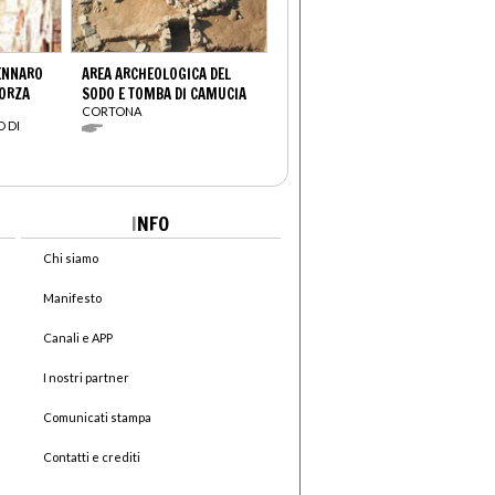
GENNARO
AREA ARCHEOLOGICA DEL
FORZA
SODO E TOMBA DI CAMUCIA
CORTONA
 DI
I
NFO
Chi siamo
Manifesto
Canali e APP
I nostri partner
Comunicati stampa
Contatti e crediti