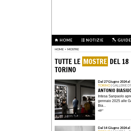
HOME
NOTIZIE
GUIDE
HOME
>
MOSTRE
TUTTE LE
MOSTRE
DEL 18 
TORINO
Dal 27 Giugno 2024 al
TORINO
| GALLERIE D
ANTONIO BIASIUC
Intesa Sanpaolo apre
gennaio 2025 alle Gal
Bia...
Dal 14 Giugno 2024 al