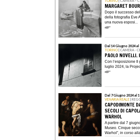
TORINO
| CAMERA – 
MARGARET BOURK
Dopo il successo del
della fotografia Ev
una nuova esposi...
Dal 14 Giugno 2024 al 
TORINO
| CAMERA - 
PAOLO NOVELLI. 
Con l’esposizione Il 
luglio 2024, la Proj
Dal 7 Giugno 2024 al 
VENARIA REALE
| REG
CAPODIMONTE DA
SECOLI DI CAPO
WARHOL
A partire dal 7 giug
Museo. Cinque secol
Warhol”, in corso alla