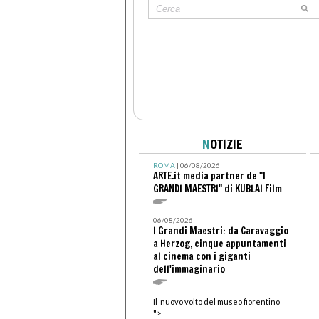
N
OTIZIE
ROMA
| 06/08/2026
ARTE.it media partner de "I
GRANDI MAESTRI" di KUBLAI Film
06/08/2026
I Grandi Maestri: da Caravaggio
a Herzog, cinque appuntamenti
al cinema con i giganti
dell'immaginario
Il nuovo volto del museo fiorentino
">