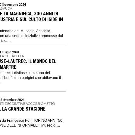
 10 Novembre 2024
SABAUDA
 LA MAGNIFICA. 300 ANNI DI
USTRIA E SUL CULTO DI ISIDE IN
centenario del Museo di Antichità,
on una serie di iniziative promosse dai
izzar...
21 Luglio 2024
LLA CITTADELLA
USE-LAUTREC. IL MONDO DEL
TMARTRE
utrec si distinse come uno dei
ra i bohémien parigini che abitavano il
.
1 Settembre 2024
ARTI DECORATIVE ACCORSI OMETTO
0. LA GRANDE STAGIONE
ta da Francesco Poli, TORINO ANNI ‘50.
E DELL’INFORMALE il Museo di ...