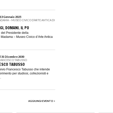
 13 Gennaio 2025
ADAMA – MUSEO CIVICO D’ARTE ANTICA DI
GI, DOMANI. IL PO
o del Presidente della
 Madama – Museo Civico d’Arte Antica
l 31 Dicembre 2030
FRANCESCO TABUSSO
CESCO TABUSSO
chivio Francesco Tabusso che intende
erimento per studiosi, collezionisti e
.
AGGIUNGI EVENTO >