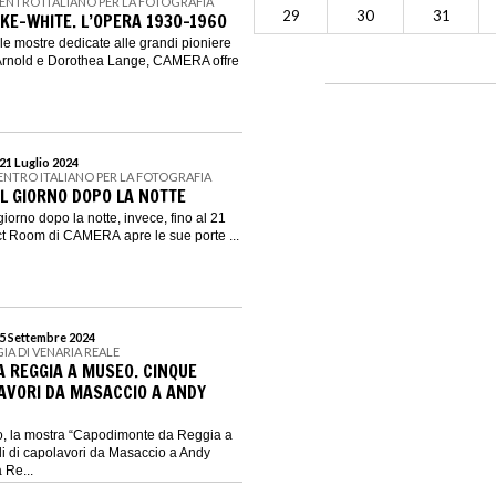
CENTRO ITALIANO PER LA FOTOGRAFIA
29
30
31
E-WHITE. L’OPERA 1930-1960
le mostre dedicate alle grandi pioniere
e Arnold e Dorothea Lange, CAMERA offre
21 Luglio 2024
CENTRO ITALIANO PER LA FOTOGRAFIA
IL GIORNO DOPO LA NOTTE
giorno dopo la notte, invece, fino al 21
ect Room di CAMERA apre le sue porte ...
15 Settembre 2024
GIA DI VENARIA REALE
 REGGIA A MUSEO. CINQUE
LAVORI DA MASACCIO A ANDY
no, la mostra “Capodimonte da Reggia a
i di capolavori da Masaccio a Andy
 Re...