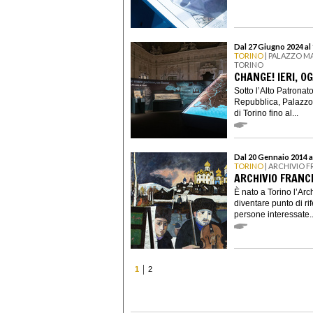
Dal 27 Giugno 2024 al
TORINO
| PALAZZO M
TORINO
CHANGE! IERI, OG
Sotto l’Alto Patronat
Repubblica, Palazzo
di Torino fino al...
Dal 20 Gennaio 2014 a
TORINO
| ARCHIVIO 
ARCHIVIO FRAN
È nato a Torino l’Ar
diventare punto di rif
persone interessate..
1
2