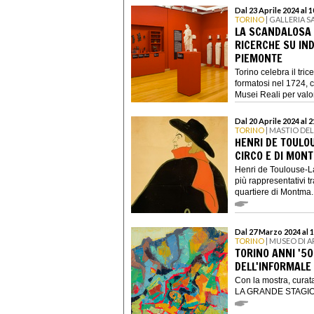
Dal 23 Aprile 2024 al
TORINO
| GALLERIA 
LA SCANDALOSA E
RICERCHE SU IND
PIEMONTE
Torino celebra il tri
formatosi nel 1724, c
Musei Reali per valor
Dal 20 Aprile 2024 al 
TORINO
| MASTIO DE
HENRI DE TOULO
CIRCO E DI MON
Henri de Toulouse-La
più rappresentativi t
quartiere di Montma..
Dal 27 Marzo 2024 al 
TORINO
| MUSEO DI 
TORINO ANNI '5
DELL'INFORMALE
Con la mostra, cura
LA GRANDE STAGION