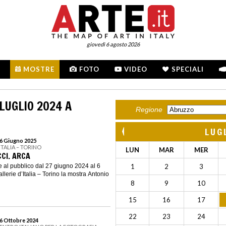
giovedì 6 agosto 2026
MOSTRE
FOTO
VIDEO
SPECIALI
LUGLIO 2024 A
Regione
LUG
 6 Giugno 2025
’ITALIA – TORINO
LUN
MAR
MER
CI. ARCA
 al pubblico dal 27 giugno 2024 al 6
1
2
3
lerie d’Italia – Torino la mostra Antonio
8
9
10
15
16
17
22
23
24
 6 Ottobre 2024