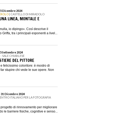
25 Dicembre 2024
NEROLO
| CASTELLO DI MIRADOLO
 UNA LINEA, MONTALE E
ulla, io dipingo». Così descrive il
Griffa, tra i principali esponenti a livel...
15 Settembre 2024
I - SALE CHIABLESE
STIERE DEL PITTORE
 felicissimo coloritore: è mostro di
 far stupire chi vede le sue opere. Non
l 31 Dicembre 2024
CENTRO ITALIANO PER LA FOTOGRAFIA
ogetto di rinnovamento per migliorare
do le barriere fisiche, cognitive e senso...