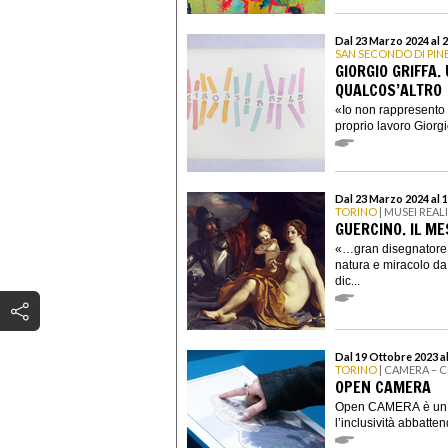
Dal 23 Marzo 2024 al 
SAN SECONDO DI PI
GIORGIO GRIFFA.
QUALCOS’ALTRO
«Io non rappresento n
proprio lavoro Giorgio 
Dal 23 Marzo 2024 al 
TORINO
| MUSEI REAL
GUERCINO. IL ME
«…gran disegnatore e
natura e miracolo da
dic...
Dal 19 Ottobre 2023 a
TORINO
| CAMERA – 
OPEN CAMERA
Open CAMERA è un pr
l’inclusività abbatten