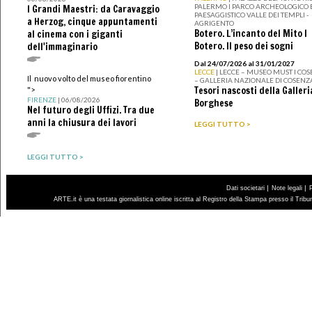
PALERMO I PARCO ARCHEOLOGICO 
I Grandi Maestri: da Caravaggio
PAESAGGISTICO VALLE DEI TEMPLI -
a Herzog, cinque appuntamenti
AGRIGENTO
Botero. L’incanto del Mito I
al cinema con i giganti
Botero. Il peso dei sogni
dell'immaginario
Dal 24/07/2026 al 31/01/2027
LECCE
| LECCE – MUSEO MUST I CO
Il nuovo volto del museo fiorentino
– GALLERIA NAZIONALE DI COSENZ
Tesori nascosti della Galleri
">
FIRENZE
| 06/08/2026
Borghese
Nel futuro degli Uffizi. Tra due
anni la chiusura dei lavori
LEGGI TUTTO >
LEGGI TUTTO >
|
|
Dati societari
Note legali
ARTE.it è una testata giornalistica online iscritta al Registro della Stampa presso il Trib