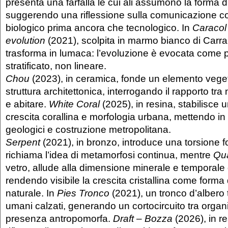
presenta una farfalla le cui ali assumono la forma d
suggerendo una riflessione sulla comunicazione
biologico prima ancora che tecnologico. In
Caracol
evolution
(2021), scolpita in marmo bianco di Carrar
trasforma in lumaca: l’evoluzione è evocata come 
stratificato, non lineare.
Chou
(2023), in ceramica, fonde un elemento vege
struttura architettonica, interrogando il rapporto tra 
e abitare.
White Coral
(2025), in resina, stabilisce u
crescita corallina e morfologia urbana, mettendo in
geologici e costruzione metropolitana.
Serpent
(2021), in bronzo, introduce una torsione 
richiama l’idea di metamorfosi continua, mentre
Qu
vetro, allude alla dimensione minerale e temporale 
rendendo visibile la crescita cristallina come forma 
naturale. In
Pies Tronco
(2021), un tronco d’albero 
umani calzati, generando un cortocircuito tra orga
presenza antropomorfa.
Draft – Bozza
(2026), in r