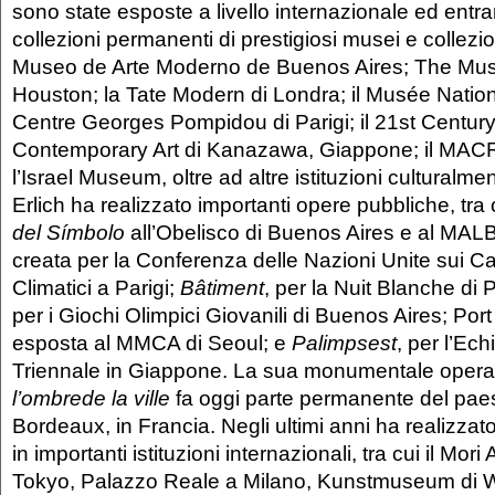
sono state esposte a livello internazionale ed entra
collezioni permanenti di prestigiosi musei e collezioni
Museo de Arte Moderno de Buenos Aires; The Muse
Houston; la Tate Modern di Londra; il Musée Natio
Centre Georges Pompidou di Parigi; il 21st Centu
Contemporary Art di Kanazawa, Giappone; il MAC
l’Israel Museum, oltre ad altre istituzioni culturalmen
Erlich ha realizzato importanti opere pubbliche, tra
del Símbolo
all’Obelisco di Buenos Aires e al MAL
creata per la Conferenza delle Nazioni Unite sui 
Climatici a Parigi;
Bâtiment
, per la Nuit Blanche di P
per i Giochi Olimpici Giovanili di Buenos Aires; Port
esposta al MMCA di Seoul; e
Palimpsest
, per l’Ec
Triennale in Giappone. La sua monumentale oper
l’ombrede la ville
fa oggi parte permanente del pae
Bordeaux, in Francia. Negli ultimi anni ha realizzat
in importanti istituzioni internazionali, tra cui il Mor
Tokyo, Palazzo Reale a Milano, Kunstmuseum di 