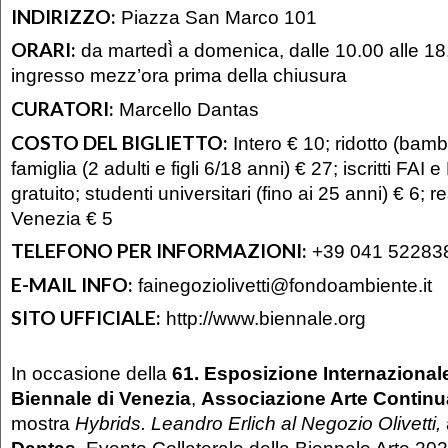
INDIRIZZO:
Piazza San Marco 101
ORARI:
da martedì̀ a domenica, dalle 10.00 alle 18
ingresso mezz’ora prima della chiusura
CURATORI:
Marcello Dantas
COSTO DEL BIGLIETTO:
Intero € 10; ridotto (bamb
famiglia (2 adulti e figli 6/18 anni) € 27; iscritti FAI 
gratuito; studenti universitari (fino ai 25 anni) € 6;
Venezia € 5
TELEFONO PER INFORMAZIONI:
+39 041 52283
E-MAIL INFO:
fainegoziolivetti@fondoambiente.it
SITO UFFICIALE:
http://www.biennale.org
In occasione della
61. Esposizione Internazionale
Biennale di Venezia
,
Associazione Arte Continu
mostra
Hybrids. Leandro Erlich al Negozio Olivetti,
Dantas
, Evento Collaterale della Biennale Arte 202