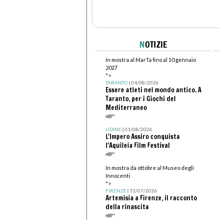
N
OTIZIE
In mostra al MarTa fino al 10 gennaio
2027
">
TARANTO
| 04/08/2026
Essere atleti nel mondo antico. A
Taranto, per i Giochi del
Mediterraneo
UDINE
| 01/08/2026
L'Impero Assiro conquista
l'Aquileia Film Festival
In mostra da ottobre al Museo degli
Innocenti
">
FIRENZE
| 31/07/2026
Artemisia a Firenze, il racconto
della rinascita