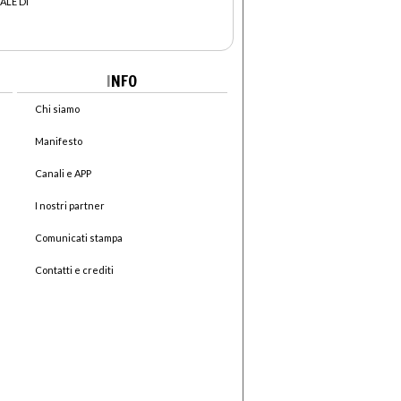
ALE DI
I
NFO
Chi siamo
Manifesto
Canali e APP
I nostri partner
Comunicati stampa
Contatti e crediti