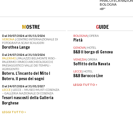
PINACOTECA NAZION
BOLOGNA
M
OSTRE
G
UIDE
Dal 30/07/2026 al 01/11/2026
BOLOGNA
|
OPERA
VERONA
| CENTRO INTERNAZIONALE DI
Pietà
FOTOGRAFIA SCAVI SCALIGERI
Dorothea Lange
GENOVA
|
HOTEL
B&B Il borgo di Genova
Dal 24/07/2026 al 31/10/2026
PALERMO
| PALAZZO BELMONTE RISO -
VENEZIA
|
OPERA
PALERMO I PARCO ARCHEOLOGICO E
Soffitto della Navata
PAESAGGISTICO VALLE DEI TEMPLI -
AGRIGENTO
LECCE
|
HOTEL
Botero. L’incanto del Mito I
B&B Barocco Live
Botero. Il peso dei sogni
LEGGI TUTTO >
Dal 24/07/2026 al 31/01/2027
LECCE
| LECCE – MUSEO MUST I COSENZA
– GALLERIA NAZIONALE DI COSENZA
Tesori nascosti della Galleria
Borghese
LEGGI TUTTO >