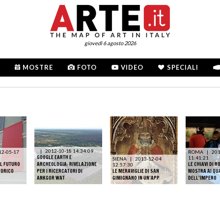
giovedì 6 agosto 2026
MOSTRE
FOTO
VIDEO
SPECIALI
|
2012-10-18 14:34:09
12-05-17
ROMA
|
201
GOOGLE EARTH E
11:41:21
SIENA
|
2013-12-04
IL FUTURO
ARCHEOLOGIA: RIVELAZIONE
LE CHIAVI DI R
12:57:30
TORICO
PER I RICERCATORI DI
LE MERAVIGLIE DI SAN
MOSTRA AI QU
ANKGOR WAT
GIMIGNANO IN UN’APP
DELL’IMPERO