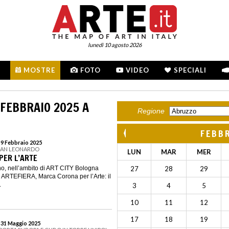
lunedì 10 agosto 2026
MOSTRE
FOTO
VIDEO
SPECIALI
 FEBBRAIO 2025 A
Regione
FEBB
 9 Febbraio 2025
 SAN LEONARDO
LUN
MAR
MER
PER L’ARTE
nno, nell’ambito di ART CITY Bologna
27
28
29
 ARTEFIERA, Marca Corona per l’Arte: il
.
3
4
5
10
11
12
17
18
19
l 31 Maggio 2025