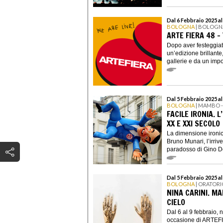
Dal 6 Febbraio 2025 al
BOLOGNA
| BOLOGN
ARTE FIERA 48 -
Dopo aver festeggiat
un’edizione brillante,
gallerie e da un impo
Dal 5 Febbraio 2025 a
BOLOGNA
| MAMBO 
FACILE IRONIA. 
XX E XXI SECOLO
La dimensione ironic
Bruno Munari, l’irriv
paradosso di Gino D
Dal 5 Febbraio 2025 al
BOLOGNA
| ORATORI
NINA CARINI. M
CIELO
Dal 6 al 9 febbraio,
occasione di ARTEFI