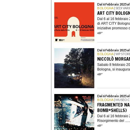
Dal 6 Febbraio 2025 a
BOLOGNA
| SEDI VARI
ART CITY BOLOG
Dal 6 al 16 febbraio
di ART CITY Bologna,
iniziative promosso d
Dal 6 Febbraio 2025 a
BOLOGNA
| WP STOR
NICCOLÒ MORGAN
Sabato 8 febbraio 20
Bologna, si inaugur
Dal 6 Febbraio 2025 a
BOLOGNA
| MUSEO C
FRAGMENTED NA
BOMB*SHELLS)
Dal 6 al 16 febbraio 
Risorgimento del .....