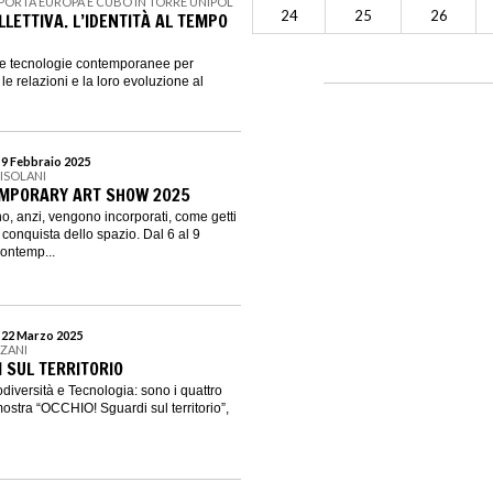
 PORTA EUROPA E CUBO IN TORRE UNIPOL
24
25
26
LLETTIVA. L’IDENTITÀ AL TEMPO
e e tecnologie contemporanee per
à, le relazioni e la loro evoluzione al
 9 Febbraio 2025
 ISOLANI
MPORARY ART SHOW 2025
no, anzi, vengono incorporati, come getti
a conquista dello spazio. Dal 6 al 9
ontemp...
l 22 Marzo 2025
 ZANI
 SUL TERRITORIO
diversità e Tecnologia: sono i quattro
mostra “OCCHIO! Sguardi sul territorio”,