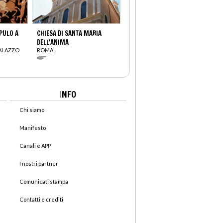
PULO A
CHIESA DI SANTA MARIA
DELL'ANIMA
PALAZZO
ROMA
I
NFO
Chi siamo
Manifesto
Canali e APP
I nostri partner
Comunicati stampa
Contatti e crediti