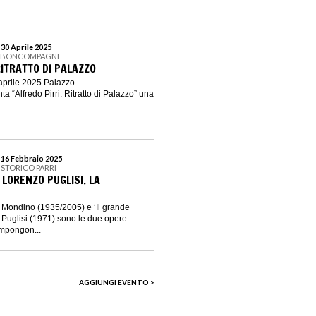
 30 Aprile 2025
O BONCOMPAGNI
RITRATTO DI PALAZZO
 aprile 2025 Palazzo
 “Alfredo Pirri. Ritratto di Palazzo” una
l 16 Febbraio 2025
O STORICO PARRI
LORENZO PUGLISI. LA
o Mondino (1935/2005) e ‘Il grande
o Puglisi (1971) sono le due opere
mpongon...
AGGIUNGI EVENTO >