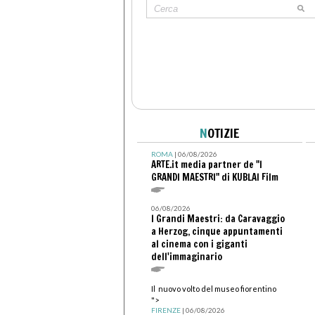
N
OTIZIE
ROMA
| 06/08/2026
ARTE.it media partner de "I
GRANDI MAESTRI" di KUBLAI Film
06/08/2026
I Grandi Maestri: da Caravaggio
a Herzog, cinque appuntamenti
al cinema con i giganti
dell'immaginario
Il nuovo volto del museo fiorentino
">
FIRENZE
| 06/08/2026