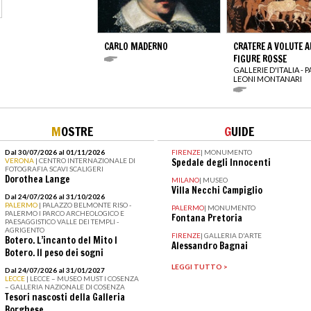
CARLO MADERNO
CRATERE A VOLUTE A
FIGURE ROSSE
GALLERIE D'ITALIA - 
LEONI MONTANARI
M
OSTRE
G
UIDE
Dal 30/07/2026 al 01/11/2026
FIRENZE
|
MONUMENTO
VERONA
| CENTRO INTERNAZIONALE DI
Spedale degli Innocenti
FOTOGRAFIA SCAVI SCALIGERI
Dorothea Lange
MILANO
|
MUSEO
Villa Necchi Campiglio
Dal 24/07/2026 al 31/10/2026
PALERMO
| PALAZZO BELMONTE RISO -
PALERMO
|
MONUMENTO
PALERMO I PARCO ARCHEOLOGICO E
Fontana Pretoria
PAESAGGISTICO VALLE DEI TEMPLI -
AGRIGENTO
FIRENZE
|
GALLERIA D'ARTE
Botero. L’incanto del Mito I
Alessandro Bagnai
Botero. Il peso dei sogni
LEGGI TUTTO >
Dal 24/07/2026 al 31/01/2027
LECCE
| LECCE – MUSEO MUST I COSENZA
– GALLERIA NAZIONALE DI COSENZA
Tesori nascosti della Galleria
Borghese