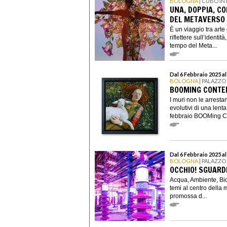
BOLOGNA
| CUBO IN
UNA, DOPPIA, CO
DEL METAVERSO
È un viaggio tra art
riflettere sull’identit
tempo del Meta...
Dal 6 Febbraio 2025 al
BOLOGNA
| PALAZZO
BOOMING CONTE
I muri non le arresta
evolutivi di una lent
febbraio BOOMing C
Dal 6 Febbraio 2025 a
BOLOGNA
| PALAZZO
OCCHIO! SGUARDI
Acqua, Ambiente, Bio
temi al centro della 
promossa d...