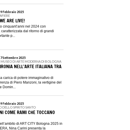
 9 Febbraio 2025
AFIERE
 WE ARE LIVE!
o cinquant’anni nel 2024 con
 caratterizzata dal ritorno di grandi
rtante p...
l 7 Settembre 2025
- MUSEO DI ARTE MODERNA DI BOLOGNA
L’IRONIA NELL’ARTE ITALIANA TRA
a carica di potere immaginativo di
erenza di Piero Manzoni, la vertigine del
e Domin...
 9 Febbraio 2025
O DELLO SPIRITO SANTO
ANI COME RAMI CHE TOCCANO
 nell’ambito di ART CITY Bologna 2025 in
ERA, Nina Carini presenta la