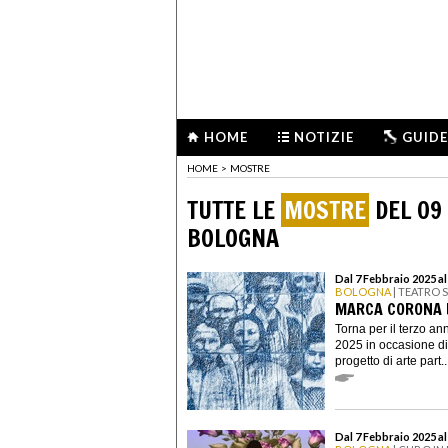
HOME
NOTIZIE
GUIDE
HOME
>
MOSTRE
TUTTE LE
MOSTRE
DEL 09
BOLOGNA
Dal 7 Febbraio 2025 al
BOLOGNA
| TEATRO
MARCA CORONA 
Torna per il terzo a
2025 in occasione di
progetto di arte part..
Dal 7 Febbraio 2025 a