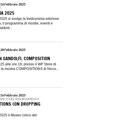
l 16 Febbraio 2025
E
NA 2025
 2025 si svolge la tredicesima edizione
 il programma di mostre, eventi e
al&nb...
l 28 Febbraio 2025
E
 GANDOLFI. COMPOSITION
25 alle ore 19, presso il WP Store di
a la mostra COMPOSITIONS di Nicco...
l 16 Febbraio 2025
IVICO DEL RISORGIMENTO
TIONS (ON DROPPING
2025 il Museo civico del
.