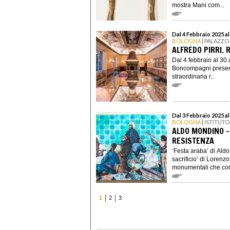
mostra Mani com...
Dal 4 Febbraio 2025 al
BOLOGNA
| PALAZZ
ALFREDO PIRRI. 
Dal 4 febbraio al 30
Boncompagni presenta
straordinaria r...
Dal 3 Febbraio 2025 a
BOLOGNA
| ISTITUT
ALDO MONDINO – 
RESISTENZA
‘Festa araba’ di Ald
sacrificio’ di Lorenz
monumentali che co
1
2
3