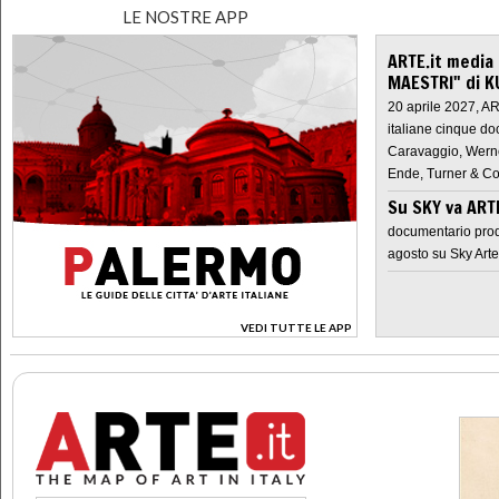
LE NOSTRE APP
ARTE.it media
MAESTRI" di K
20 aprile 2027, A
italiane cinque do
Caravaggio, Werne
Ende, Turner & Co
Su SKY va AR
documentario prod
agosto su Sky Arte
VEDI TUTTE LE APP
>