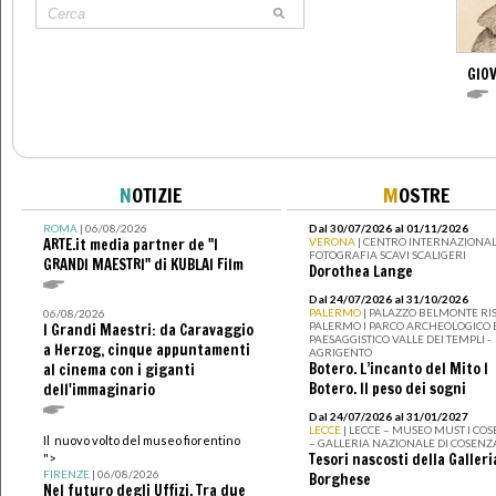
GIO
N
OTIZIE
M
OSTRE
ROMA
| 06/08/2026
Dal 30/07/2026 al 01/11/2026
ARTE.it media partner de "I
VERONA
| CENTRO INTERNAZIONAL
FOTOGRAFIA SCAVI SCALIGERI
GRANDI MAESTRI" di KUBLAI Film
Dorothea Lange
Dal 24/07/2026 al 31/10/2026
PALERMO
| PALAZZO BELMONTE RIS
06/08/2026
PALERMO I PARCO ARCHEOLOGICO 
I Grandi Maestri: da Caravaggio
PAESAGGISTICO VALLE DEI TEMPLI -
a Herzog, cinque appuntamenti
AGRIGENTO
Botero. L’incanto del Mito I
al cinema con i giganti
Botero. Il peso dei sogni
dell'immaginario
Dal 24/07/2026 al 31/01/2027
LECCE
| LECCE – MUSEO MUST I CO
Il nuovo volto del museo fiorentino
– GALLERIA NAZIONALE DI COSENZ
Tesori nascosti della Galleri
">
FIRENZE
| 06/08/2026
Borghese
Nel futuro degli Uffizi. Tra due