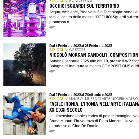
BOLOGNA
| PALAZZO ZANI
OCCHIO! SGUARDI SUL TERRITORIO
Acqua, Ambiente, Biodiversità e Tecnologia: sono i qu
temi al centro della mostra “OCCHIO! Sguardi sul terri
promossa d...
Dal 6 Febbraio 2025 al 28 Febbraio 2025
BOLOGNA
| WP STORE
NICCOLÒ MORGAN GANDOLFI. COMPOSITION
Sabato 8 febbraio 2025 alle ore 19, presso il WP Stor
Bologna, si inaugura la mostra COMPOSITIONS di Nic
Dal 5 Febbraio 2025 al 7 Settembre 2025
BOLOGNA
| MAMBO - MUSEO DI ARTE MODERNA DI B
FACILE IRONIA. L’IRONIA NELL’ARTE ITALIA
XX E XXI SECOLO
La dimensione ironica carica di potere immaginativo 
Bruno Munari, l’irriverenza di Piero Manzoni, la vertig
paradosso di Gino De Domin...