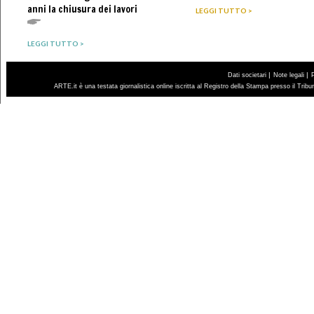
anni la chiusura dei lavori
LEGGI TUTTO >
LEGGI TUTTO >
|
|
Dati societari
Note legali
ARTE.it è una testata giornalistica online iscritta al Registro della Stampa presso il Trib