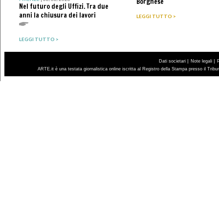
Borghese
Nel futuro degli Uffizi. Tra due
anni la chiusura dei lavori
LEGGI TUTTO >
LEGGI TUTTO >
|
|
Dati societari
Note legali
ARTE.it è una testata giornalistica online iscritta al Registro della Stampa presso il Trib