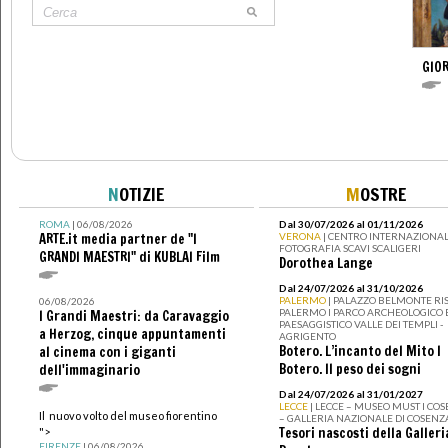
GIOR
N
OTIZIE
M
OSTRE
ROMA
| 06/08/2026
Dal 30/07/2026 al 01/11/2026
ARTE.it media partner de "I
VERONA
| CENTRO INTERNAZIONAL
FOTOGRAFIA SCAVI SCALIGERI
GRANDI MAESTRI" di KUBLAI Film
Dorothea Lange
Dal 24/07/2026 al 31/10/2026
PALERMO
| PALAZZO BELMONTE RIS
06/08/2026
PALERMO I PARCO ARCHEOLOGICO 
I Grandi Maestri: da Caravaggio
PAESAGGISTICO VALLE DEI TEMPLI -
a Herzog, cinque appuntamenti
AGRIGENTO
Botero. L’incanto del Mito I
al cinema con i giganti
Botero. Il peso dei sogni
dell'immaginario
Dal 24/07/2026 al 31/01/2027
LECCE
| LECCE – MUSEO MUST I CO
Il nuovo volto del museo fiorentino
– GALLERIA NAZIONALE DI COSENZ
Tesori nascosti della Galleri
">
FIRENZE
| 06/08/2026