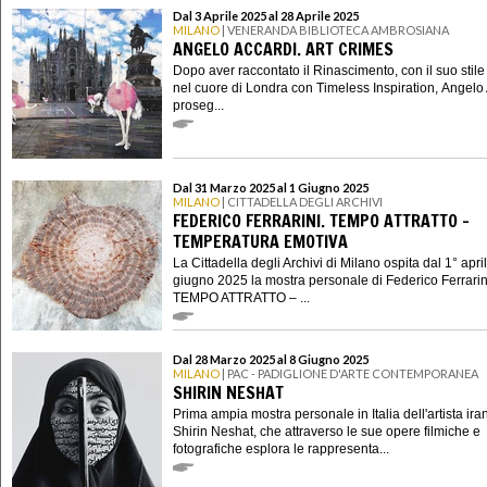
Dal 3 Aprile 2025 al 28 Aprile 2025
MILANO
| VENERANDA BIBLIOTECA AMBROSIANA
ANGELO ACCARDI. ART CRIMES
Dopo aver raccontato il Rinascimento, con il suo stile
nel cuore di Londra con Timeless Inspiration, Angelo
proseg...
Dal 31 Marzo 2025 al 1 Giugno 2025
MILANO
| CITTADELLA DEGLI ARCHIVI
FEDERICO FERRARINI. TEMPO ATTRATTO –
TEMPERATURA EMOTIVA
La Cittadella degli Archivi di Milano ospita dal 1° april
giugno 2025 la mostra personale di Federico Ferrarin
TEMPO ATTRATTO – ...
Dal 28 Marzo 2025 al 8 Giugno 2025
MILANO
| PAC - PADIGLIONE D'ARTE CONTEMPORANEA
SHIRIN NESHAT
Prima ampia mostra personale in Italia dell'artista ira
Shirin Neshat, che attraverso le sue opere filmiche e
fotografiche esplora le rappresenta...