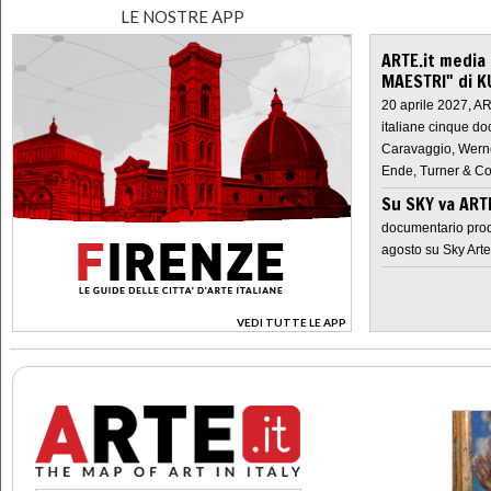
LE NOSTRE APP
ARTE.it media
MAESTRI" di K
20 aprile 2027, A
italiane cinque do
Caravaggio, Werne
Ende, Turner & Co
Su SKY va AR
documentario prod
agosto su Sky Arte
VEDI TUTTE LE APP
>