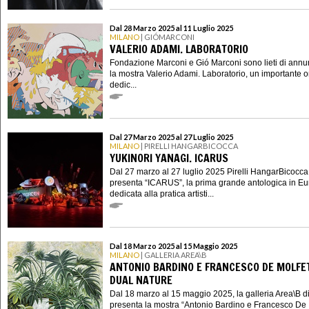
Dal 28 Marzo 2025 al 11 Luglio 2025
MILANO
| GIÓMARCONI
VALERIO ADAMI. LABORATORIO
Fondazione Marconi e Gió Marconi sono lieti di annu
la mostra Valerio Adami. Laboratorio, un importante
dedic...
Dal 27 Marzo 2025 al 27 Luglio 2025
MILANO
| PIRELLI HANGARBICOCCA
YUKINORI YANAGI. ICARUS
Dal 27 marzo al 27 luglio 2025 Pirelli HangarBicocca
presenta “ICARUS”, la prima grande antologica in E
dedicata alla pratica artisti...
Dal 18 Marzo 2025 al 15 Maggio 2025
MILANO
| GALLERIA AREA\B
ANTONIO BARDINO E FRANCESCO DE MOLFE
DUAL NATURE
Dal 18 marzo al 15 maggio 2025, la galleria Area\B d
presenta la mostra “Antonio Bardino e Francesco De