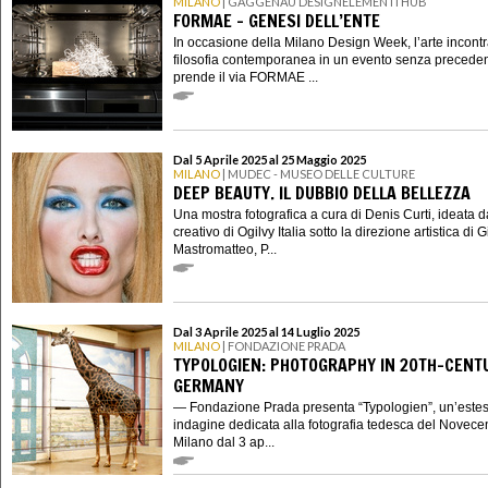
MILANO
| GAGGENAU DESIGNELEMENTI HUB
FORMAE – GENESI DELL’ENTE
In occasione della Milano Design Week, l’arte incontr
filosofia contemporanea in un evento senza preceden
prende il via FORMAE ...
Dal 5 Aprile 2025 al 25 Maggio 2025
MILANO
| MUDEC - MUSEO DELLE CULTURE
DEEP BEAUTY. IL DUBBIO DELLA BELLEZZA
Una mostra fotografica a cura di Denis Curti, ideata 
creativo di Ogilvy Italia sotto la direzione artistica di
Mastromatteo, P...
Dal 3 Aprile 2025 al 14 Luglio 2025
MILANO
| FONDAZIONE PRADA
TYPOLOGIEN: PHOTOGRAPHY IN 20TH-CENT
GERMANY
— Fondazione Prada presenta “Typologien”, un’este
indagine dedicata alla fotografia tedesca del Novecen
Milano dal 3 ap...