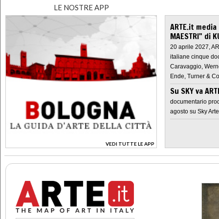
LE NOSTRE APP
ARTE.it media
MAESTRI" di K
20 aprile 2027, A
italiane cinque do
Caravaggio, Werne
Ende, Turner & Co
Su SKY va AR
documentario prod
agosto su Sky Arte
VEDI TUTTE LE APP
>