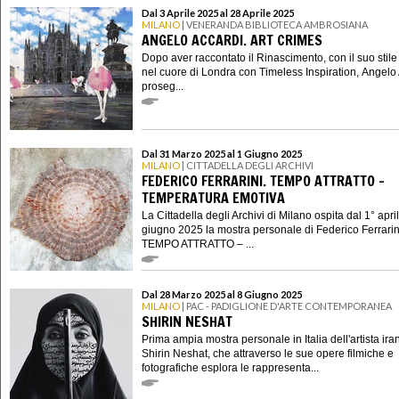
Dal 3 Aprile 2025 al 28 Aprile 2025
MILANO
| VENERANDA BIBLIOTECA AMBROSIANA
ANGELO ACCARDI. ART CRIMES
Dopo aver raccontato il Rinascimento, con il suo stile
nel cuore di Londra con Timeless Inspiration, Angelo
proseg...
Dal 31 Marzo 2025 al 1 Giugno 2025
MILANO
| CITTADELLA DEGLI ARCHIVI
FEDERICO FERRARINI. TEMPO ATTRATTO –
TEMPERATURA EMOTIVA
La Cittadella degli Archivi di Milano ospita dal 1° april
giugno 2025 la mostra personale di Federico Ferrarin
TEMPO ATTRATTO – ...
Dal 28 Marzo 2025 al 8 Giugno 2025
MILANO
| PAC - PADIGLIONE D'ARTE CONTEMPORANEA
SHIRIN NESHAT
Prima ampia mostra personale in Italia dell'artista ira
Shirin Neshat, che attraverso le sue opere filmiche e
fotografiche esplora le rappresenta...