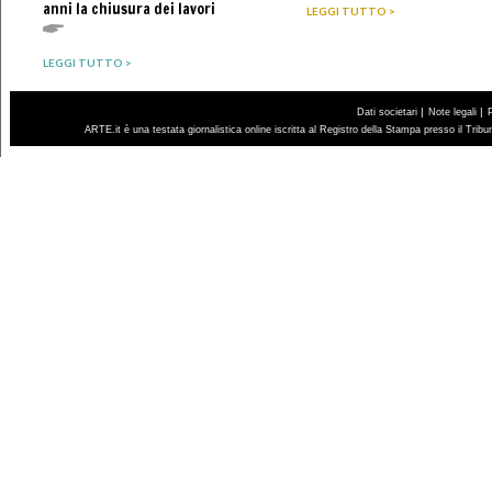
anni la chiusura dei lavori
LEGGI TUTTO >
LEGGI TUTTO >
|
|
Dati societari
Note legali
ARTE.it è una testata giornalistica online iscritta al Registro della Stampa presso il Trib