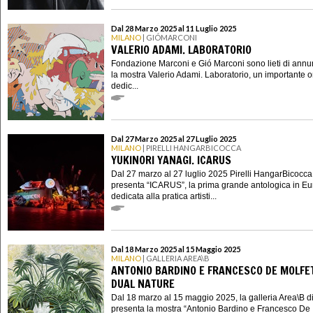
Dal 28 Marzo 2025 al 11 Luglio 2025
MILANO
| GIÓMARCONI
VALERIO ADAMI. LABORATORIO
Fondazione Marconi e Gió Marconi sono lieti di annu
la mostra Valerio Adami. Laboratorio, un importante
dedic...
Dal 27 Marzo 2025 al 27 Luglio 2025
MILANO
| PIRELLI HANGARBICOCCA
YUKINORI YANAGI. ICARUS
Dal 27 marzo al 27 luglio 2025 Pirelli HangarBicocca
presenta “ICARUS”, la prima grande antologica in E
dedicata alla pratica artisti...
Dal 18 Marzo 2025 al 15 Maggio 2025
MILANO
| GALLERIA AREA\B
ANTONIO BARDINO E FRANCESCO DE MOLFE
DUAL NATURE
Dal 18 marzo al 15 maggio 2025, la galleria Area\B d
presenta la mostra “Antonio Bardino e Francesco De