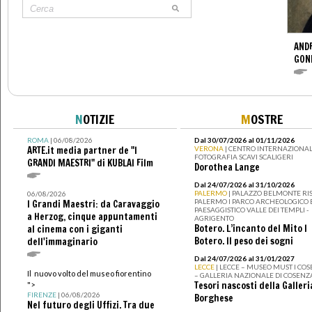
ANDR
GOND
N
OTIZIE
M
OSTRE
ROMA
| 06/08/2026
Dal 30/07/2026 al 01/11/2026
ARTE.it media partner de "I
VERONA
| CENTRO INTERNAZIONAL
FOTOGRAFIA SCAVI SCALIGERI
GRANDI MAESTRI" di KUBLAI Film
Dorothea Lange
Dal 24/07/2026 al 31/10/2026
PALERMO
| PALAZZO BELMONTE RIS
06/08/2026
PALERMO I PARCO ARCHEOLOGICO 
I Grandi Maestri: da Caravaggio
PAESAGGISTICO VALLE DEI TEMPLI -
a Herzog, cinque appuntamenti
AGRIGENTO
Botero. L’incanto del Mito I
al cinema con i giganti
Botero. Il peso dei sogni
dell'immaginario
Dal 24/07/2026 al 31/01/2027
LECCE
| LECCE – MUSEO MUST I CO
Il nuovo volto del museo fiorentino
– GALLERIA NAZIONALE DI COSENZ
Tesori nascosti della Galleri
">
FIRENZE
| 06/08/2026
Borghese
Nel futuro degli Uffizi. Tra due