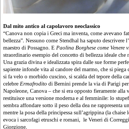
Dal mito antico al capolavoro neoclassico
“Canova non copia i Greci ma inventa, come avevano fat
bellezza”. Nessuno come Stendhal ha saputo descrivere l’e
maestro di Possagno. E
Paolina Borghese come Venere vi
straordinario esempio del concetto di bellezza ideale che 
Una grazia divina e idealizzata spira dalle sue forme per
sapiente infonde vita al candore del marmo, che si piega
si fa velo o morbido cuscino, si scalda del tepore della ca
celebre
Ermafrodito
di Bernini prende la via di Parigi per
Napoleone, Canova – che si era opposto fieramente alla 
restituisce una versione moderna e al femminile: lo stupe
sembra affondare sotto il peso della dea ne rappresenta una
mentre la posa della principessa sull’agrippina (la chaise 
evoca i sarcofagi etruschi e romani, le Veneri di Correggi
Giorgione.