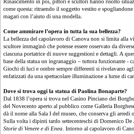
Rinascimento in poi, pittori e scultori hanno risolto situa
come questa: ritraendo il soggetto vestito e spogliandone
magari con l’aiuto di una modella.
Come ammirare l’opera in tutta la sua bellezza?
La bellezza del capolavoro di Canova non si limita alla v
scultore immaginò che potesse essere osservato da divers
ciascuna portatrice di nuove suggestioni e dettagli. A ques
base della statua un ingranaggio – tuttora funzionante - ca
Giochi di luci e ombre sempre differenti si rivelavano agl
enfatizzati da una spettacolare illuminazione a lume di ca
Dove si trova oggi la statua di Paolina Bonaparte?
Dal 1838 l’opera si trova nel Casino Pinciano dei Borghe
del Novecento aperto al pubblico come Galleria Borghes
dà il nome alla Sala I del museo, che conserva gli arredi 
Sulla volta i dipinti tardo settecenteschi di Domenico De
Storie di Venere e di Enea
. Intorno al capolavoro di Can