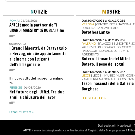
N
OTIZIE
M
OSTRE
ROMA
| 06/08/2026
Dal 30/07/2026 al 01/11/2026
ARTE.it media partner de "I
VERONA
| CENTRO INTERNAZIONALE 
FOTOGRAFIA SCAVI SCALIGERI
GRANDI MAESTRI" di KUBLAI Film
Dorothea Lange
Dal 24/07/2026 al 31/10/2026
PALERMO
| PALAZZO BELMONTE RISO 
06/08/2026
PALERMO I PARCO ARCHEOLOGICO E
I Grandi Maestri: da Caravaggio
PAESAGGISTICO VALLE DEI TEMPLI -
a Herzog, cinque appuntamenti
AGRIGENTO
Botero. L’incanto del Mito I
al cinema con i giganti
Botero. Il peso dei sogni
dell'immaginario
Dal 24/07/2026 al 31/01/2027
LECCE
| LECCE – MUSEO MUST I COSE
Il nuovo volto del museo fiorentino
– GALLERIA NAZIONALE DI COSENZA
Tesori nascosti della Galleria
">
FIRENZE
| 06/08/2026
Borghese
Nel futuro degli Uffizi. Tra due
anni la chiusura dei lavori
LEGGI TUTTO >
LEGGI TUTTO >
|
|
Dati societari
Note legali
ARTE.it è una testata giornalistica online iscritta al Registro della Stampa presso il Trib