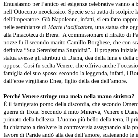
Entusiasmo per l’antico ed esigenze celebrative vanno a b
nell’Ottocento neoclassico. Specie se si tratta di scolpire l
dell’imperatore. Già Napoleone, infatti, si era fatto rapp
nelle sembianze di
Marte Pacificatore
, una statua che o
alla Pinacoteca di Brera. A commissionare il ritratto di P
nozze fu il secondo marito Camillo Borghese, che con scar
definiva “Sua Serenissima Stupidità”. Il progetto inizial
statua avesse gli attributi di Diana, dea della luna e della
oppose. Così fu scelta Venere, che offriva anche l’occasio
famiglia del suo sposo: secondo la leggenda, infatti, i 
dall’eroe virgiliano Enea, figlio della dea dell’amore.
Perché Venere stringe una mela nella mano sinistra?
È il famigerato pomo della discordia, che secondo Omero 
guerra di Troia. Secondo il mito Minerva, Venere e Diana
primato della bellezza. L’uomo più bello della terra, il pr
fu chiamato a risolvere la controversia assegnando alla pr
favore di Paride andò alla dea dell’amore, scatenando le ire