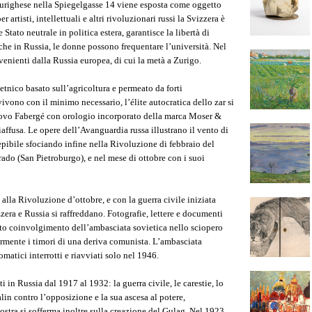
zurighese nella Spiegelgasse 14 viene esposta come oggetto
 artisti, intellettuali e altri rivoluzionari russi la Svizzera è
tato neutrale in politica estera, garantisce la libertà di
 che in Russia, le donne possono frequentare l’università. Nel
enienti dalla Russia europea, di cui la metà a Zurigo.
etnico basato sull’agricoltura e permeato da forti
vivono con il minimo necessario, l’élite autocratica dello zar si
 uovo Fabergé con orologio incorporato della marca Moser &
affusa. Le opere dell’Avanguardia russa illustrano il vento di
epibile sfociando infine nella Rivoluzione di febbraio del
rado (San Pietroburgo), e nel mese di ottobre con i suoi
 alla Rivoluzione d’ottobre, e con la guerra civile iniziata
zzera e Russia si raffreddano. Fotografie, lettere e documenti
unto coinvolgimento dell’ambasciata sovietica nello sciopero
ormente i timori di una deriva comunista. L’ambasciata
omatici interrotti e riavviati solo nel 1946.
 in Russia dal 1917 al 1932: la guerra civile, le carestie, lo
lin contro l’opposizione e la sua ascesa al potere,
ostra si sofferma inoltre sulla creazione del Gulag. Nel 1923,