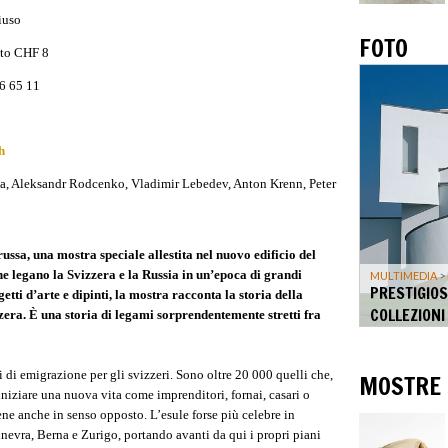
iuso
FOTO
tto CHF 8
6 65 11
h
a, Aleksandr Rodcenko, Vladimir Lebedev, Anton Krenn, Peter
ussa, una mostra speciale allestita nel nuovo edificio del
e legano la Svizzera e la Russia in un’epoca di grandi
MULTIMEDIA
>
PRESTIGIOS
tti d’arte e dipinti, la mostra racconta la storia della
COLLEZIONI
izzera. È una storia di legami sorprendentemente stretti fra
i di emigrazione per gli svizzeri. Sono oltre 20 000 quelli che,
MOSTRE
iniziare una nuova vita come imprenditori, fornai, casari o
ene anche in senso opposto. L’esule forse più celebre in
Ginevra, Berna e Zurigo, portando avanti da qui i propri piani