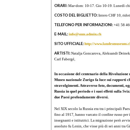
ORARI:
Mar-dom: 10-17. Gio 10-19. Lunedì ch
COSTO DEL BIGLIETTO:
Intero CHF 10, rido
TELEFONO PER INFORMAZIONI:
+41 58 46
E-MAIL:
info@snm.admin.ch
SITO UFFICIALE:
http://www.landesmuseum.c
ARTISTI:
Natalja Goncarova, Aleksandr Deinek
Carl Fabergé,
In occasione del centenario della Rivoluzione r
Museo nazionale Zurigo fa luce sui rapporti ch
stravolgimenti. Attraverso foto, documenti, ogge
Russia in quel periodo e i suoi effetti sulla Sv
due Paesi profondamente diversi.
Nel XIX secolo la Russia era tra i principali Paes
fino al 1917, hanno varcato il confine russo per 
insegnanti e istitutrici. La migrazione però avvi
assoluto fu Lenin, che visse più di sei anni tra 