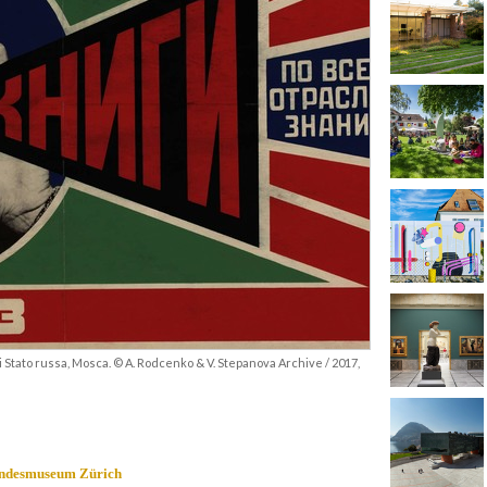
i Stato russa, Mosca. © A. Rodcenko & V. Stepanova Archive / 2017,
ndesmuseum Zürich