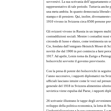
sovversivi. La sua scrivania dell’appartamento 
rappresentativo di tale periodo. Tuttavia anche per
una meta ambita. In quanto democrazia liberale e S
stampa e di pensiero. Qui, inoltre, diversamente
1910 vivono in Svizzera circa 8500 persone prov
Gli svizzeri vivono in Russia in un impero multi
contraddizioni sociali. Mentre i contadini russi 
circonda di lusso e sfarzo, come testimonia un
Cie, fondata dall’emigrato Heinrich Moser di Sci
novità che dal 1900 in poi comincia a farsi perc
1917. Ad aprile, Lenin torna da Zurigo a Pietrog
bolscevichi sovverte il governo provvisorio.
Con la presa di potere dei bolscevichi in seguito
l’anno successivo, i rapporti diplomatici tra Svi
ufficiali lasciano intuire come le voci sul pres
generale del 1918 in Svizzera alimentino ulteri
sovietica viene espulsa dal Paese, i rapporti dipl
26 scrivanie illustrano le tappe degli avvenimenti
sviluppo della politica economica, la lotta di Sta
l’industrializzazione e le sue conseguenze. La m