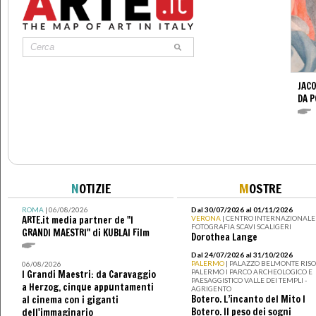
JACO
DA 
N
OTIZIE
M
OSTRE
ROMA
| 06/08/2026
Dal 30/07/2026 al 01/11/2026
ARTE.it media partner de "I
VERONA
| CENTRO INTERNAZIONALE 
FOTOGRAFIA SCAVI SCALIGERI
GRANDI MAESTRI" di KUBLAI Film
Dorothea Lange
Dal 24/07/2026 al 31/10/2026
PALERMO
| PALAZZO BELMONTE RISO 
06/08/2026
PALERMO I PARCO ARCHEOLOGICO E
I Grandi Maestri: da Caravaggio
PAESAGGISTICO VALLE DEI TEMPLI -
a Herzog, cinque appuntamenti
AGRIGENTO
Botero. L’incanto del Mito I
al cinema con i giganti
Botero. Il peso dei sogni
dell'immaginario