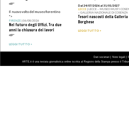
Dal 24/07/2026 al 31/01/2027
LECCE
| LECCE – MUSEO MUST I COSE
Il nuovo volto del museo fiorentino
– GALLERIA NAZIONALE DI COSENZA
Tesori nascosti della Galleria
">
FIRENZE
| 06/08/2026
Borghese
Nel futuro degli Uffizi. Tra due
anni la chiusura dei lavori
LEGGI TUTTO >
LEGGI TUTTO >
|
|
Dati societari
Note legali
ARTE.it è una testata giornalistica online iscritta al Registro della Stampa presso il Trib