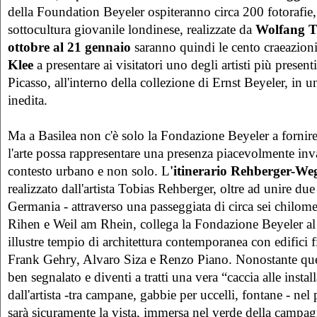
della Foundation Beyeler ospiteranno circa 200 fotorafie,
sottocultura giovanile londinese, realizzate da
Wolfang T
ottobre al 21 gennaio
saranno quindi le cento craeazioni
Klee
a presentare ai visitatori uno degli artisti più presen
Picasso, all'interno della collezione di Ernst Beyeler, in u
inedita.
Ma a Basilea non c'è solo la Fondazione Beyeler a forni
l'arte possa rappresentare una presenza piacevolmente inva
contesto urbano e non solo. L
'itinerario Rehberger-We
realizzato dall'artista Tobias Rehberger, oltre ad unire due
Germania - attraverso una passeggiata di circa sei chilome
Rihen e Weil am Rhein, collega la Fondazione Beyeler a
illustre tempio di architettura contemporanea con edifici 
Frank Gehry, Alvaro Siza e Renzo Piano. Nonostante ques
ben segnalato e diventi a tratti una vera “caccia alle instal
dall'artista -tra campane, gabbie per uccelli, fontane - nel
sarà sicuramente la vista, immersa nel verde della campa