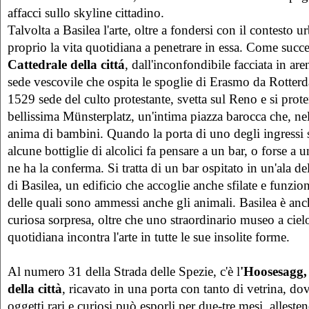
affacci sullo skyline cittadino.
Talvolta a Basilea l'arte, oltre a fondersi con il contesto u
proprio la vita quotidiana a penetrare in essa. Come succe
Cattedrale della cittá
, dall'inconfondibile facciata in are
sede vescovile che ospita le spoglie di Erasmo da Rotter
1529 sede del culto protestante, svetta sul Reno e si prot
bellissima Münsterplatz, un'intima piazza barocca che, ne
anima di bambini. Quando la porta di uno degli ingressi s
alcune bottiglie di alcolici fa pensare a un bar, o forse a
ne ha la conferma. Si tratta di un bar ospitato in un'ala de
di Basilea, un edificio che accoglie anche sfilate e funzio
delle quali sono ammessi anche gli animali. Basilea è an
curiosa sorpresa, oltre che uno straordinario museo a ciel
quotidiana incontra l'arte in tutte le sue insolite forme.
Al numero 31 della Strada delle Spezie, c'è l
'Hoosesagg, 
della città
, ricavato in una porta con tanto di vetrina, do
oggetti rari e curiosi può esporli per due-tre mesi, alleste