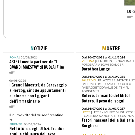
LOR
N
OTIZIE
M
OSTRE
ROMA
| 06/08/2026
Dal 30/07/2026 al 01/11/2026
ARTE.it media partner de "I
VERONA
| CENTRO INTERNAZIONALE 
FOTOGRAFIA SCAVI SCALIGERI
GRANDI MAESTRI" di KUBLAI Film
Dorothea Lange
Dal 24/07/2026 al 31/10/2026
PALERMO
| PALAZZO BELMONTE RISO 
06/08/2026
PALERMO I PARCO ARCHEOLOGICO E
I Grandi Maestri: da Caravaggio
PAESAGGISTICO VALLE DEI TEMPLI -
a Herzog, cinque appuntamenti
AGRIGENTO
Botero. L’incanto del Mito I
al cinema con i giganti
Botero. Il peso dei sogni
dell'immaginario
Dal 24/07/2026 al 31/01/2027
LECCE
| LECCE – MUSEO MUST I COSE
Il nuovo volto del museo fiorentino
– GALLERIA NAZIONALE DI COSENZA
Tesori nascosti della Galleria
">
FIRENZE
| 06/08/2026
Borghese
Nel futuro degli Uffizi. Tra due
anni la chiusura dei lavori
LEGGI TUTTO >