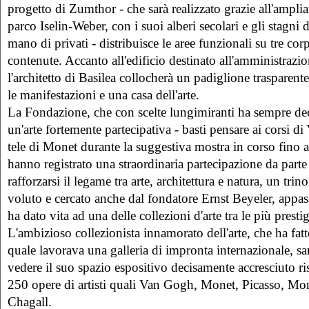
progetto di Zumthor - che sarà realizzato grazie all'ampli
parco Iselin-Weber, con i suoi alberi secolari e gli stagni d
mano di privati - distribuisce le aree funzionali su tre cor
contenute. Accanto all'edificio destinato all'amministrazi
l'architetto di Basilea collocherà un padiglione trasparente
le manifestazioni e una casa dell'arte.
La Fondazione, che con scelte lungimiranti ha sempre deci
un'arte fortemente partecipativa - basti pensare ai corsi di 
tele di Monet durante la suggestiva mostra in corso fino 
hanno registrato una straordinaria partecipazione da parte
rafforzarsi il legame tra arte, architettura e natura, un tr
voluto e cercato anche dal fondatore Ernst Beyeler, appa
ha dato vita ad una delle collezioni d'arte tra le più prest
L'ambizioso collezionista innamorato dell'arte, che ha fatto
quale lavorava una galleria di impronta internazionale, sa
vedere il suo spazio espositivo decisamente accresciuto ris
250 opere di artisti quali Van Gogh, Monet, Picasso, Mo
Chagall.