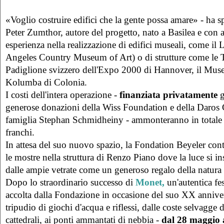
«Voglio costruire edifici che la gente possa amare» - ha sp
Peter Zumthor, autore del progetto, nato a Basilea e con a
esperienza nella realizzazione di edifici museali, come 
Angeles Country Museum of Art) o di strutture come le T
Padiglione svizzero dell'Expo 2000 di Hannover, il Mus
Kolumba di Colonia.
I costi dell'intera operazione -
finanziata privatamente
g
generose donazioni della Wiss Foundation e della Daros C
famiglia Stephan Schmidheiny - ammonteranno in totale 
franchi.
In attesa del suo nuovo spazio, la Fondation Beyeler cont
le mostre nella struttura di Renzo Piano dove la luce si in
dalle ampie vetrate come un generoso regalo della natura a
Dopo lo straordinario successo di
Monet,
un'autentica fes
accolta dalla Fondazione in occasione del suo XX anniver
tripudio di giochi d'acqua e riflessi, dalle coste selvagge d
cattedrali, ai ponti ammantati di nebbia -
dal 28 maggio a