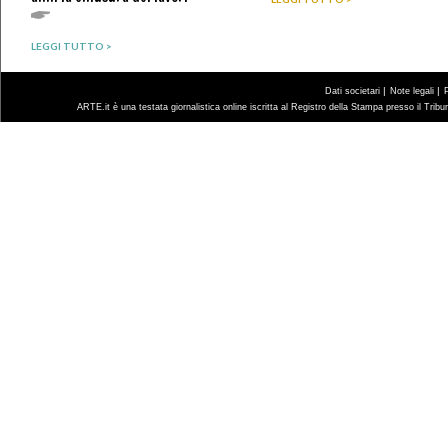
LEGGI TUTTO >
|
|
Dati societari
Note legali
ARTE.it è una testata giornalistica online iscritta al Registro della Stampa presso il Trib