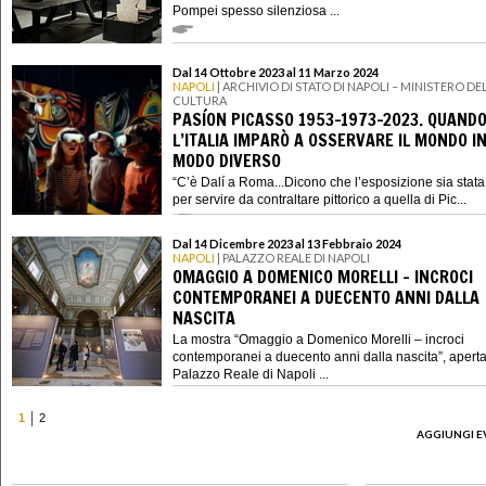
Pompei spesso silenziosa ...
Dal 14 Ottobre 2023 al 11 Marzo 2024
NAPOLI
| ARCHIVIO DI STATO DI NAPOLI – MINISTERO DE
CULTURA
PASÍON PICASSO 1953-1973-2023. QUAND
L’ITALIA IMPARÒ A OSSERVARE IL MONDO I
MODO DIVERSO
“C’è Dalí a Roma...Dicono che l’esposizione sia stata 
per servire da contraltare pittorico a quella di Pic...
Dal 14 Dicembre 2023 al 13 Febbraio 2024
NAPOLI
| PALAZZO REALE DI NAPOLI
OMAGGIO A DOMENICO MORELLI – INCROCI
CONTEMPORANEI A DUECENTO ANNI DALLA
NASCITA
La mostra “Omaggio a Domenico Morelli – incroci
contemporanei a duecento anni dalla nascita”, aperta
Palazzo Reale di Napoli ...
1
2
AGGIUNGI E