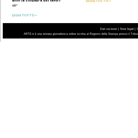
anni la chiusura dei lavori
LEGGI TUTTO >
LEGGI TUTTO >
|
|
Dati societari
Note legali
ARTE.it è una testata giornalistica online iscritta al Registro della Stampa presso il Trib