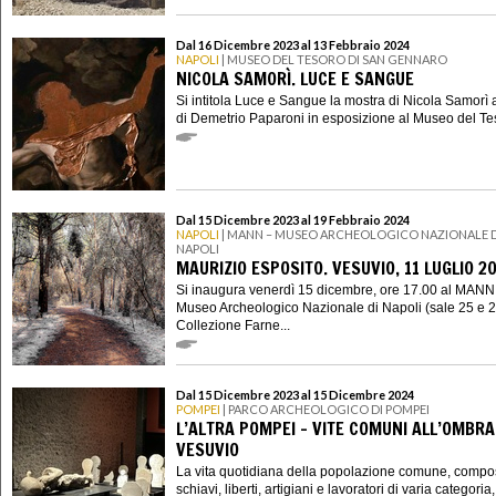
Dal 16 Dicembre 2023 al 13 Febbraio 2024
NAPOLI
| MUSEO DEL TESORO DI SAN GENNARO
NICOLA SAMORÌ. LUCE E SANGUE
Si intitola Luce e Sangue la mostra di Nicola Samorì 
di Demetrio Paparoni in esposizione al Museo del Tes
Dal 15 Dicembre 2023 al 19 Febbraio 2024
NAPOLI
| MANN – MUSEO ARCHEOLOGICO NAZIONALE D
NAPOLI
MAURIZIO ESPOSITO. VESUVIO, 11 LUGLIO 2
Si inaugura venerdì 15 dicembre, ore 17.00 al MANN
Museo Archeologico Nazionale di Napoli (sale 25 e 2
Collezione Farne...
Dal 15 Dicembre 2023 al 15 Dicembre 2024
POMPEI
| PARCO ARCHEOLOGICO DI POMPEI
L’ALTRA POMPEI – VITE COMUNI ALL’OMBRA
VESUVIO
La vita quotidiana della popolazione comune, compo
schiavi, liberti, artigiani e lavoratori di varia categoria