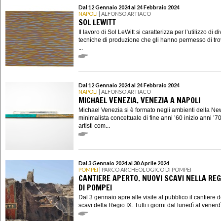
Dal 12 Gennaio 2024 al 24 Febbraio 2024
NAPOLI
| ALFONSO ARTIACO
SOL LEWITT
Il lavoro di Sol LeWitt si caratterizza per l’utilizzo di d
tecniche di produzione che gli hanno permesso di trov
...
Dal 12 Gennaio 2024 al 24 Febbraio 2024
NAPOLI
| ALFONSO ARTIACO
MICHAEL VENEZIA. VENEZIA A NAPOLI
Michael Venezia si è formato negli ambienti della Ne
minimalista concettuale di fine anni ’60 inizio anni ’7
artisti com...
Dal 3 Gennaio 2024 al 30 Aprile 2024
POMPEI
| PARCO ARCHEOLOGICO DI POMPEI
CANTIERE APERTO. NUOVI SCAVI NELLA REGI
DI POMPEI
Dal 3 gennaio apre alle visite al pubblico il cantiere 
scavi della Regio IX. Tutti i giorni dal lunedì al venerdì 