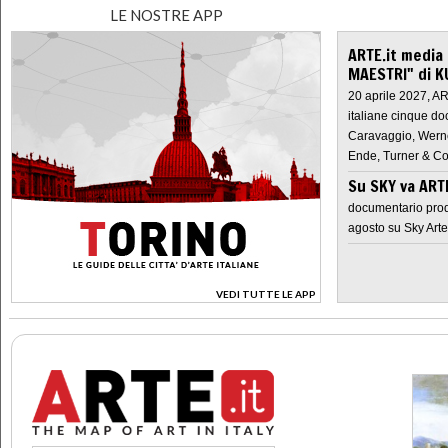
LE NOSTRE APP
ARTE.it media
MAESTRI" di K
20 aprile 2027, A
italiane cinque do
Caravaggio, Werne
Ende, Turner & Co
Su SKY va AR
documentario prod
agosto su Sky Arte
VEDI TUTTE LE APP
>