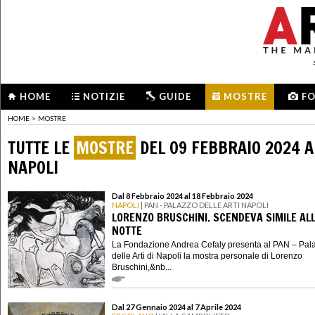
HOME
NOTIZIE
GUIDE
MOSTRE
F
HOME
>
MOSTRE
TUTTE LE
MOSTRE
DEL 09 FEBBRAIO 2024 A
NAPOLI
Dal 8 Febbraio 2024 al 18 Febbraio 2024
NAPOLI
| PAN - PALAZZO DELLE ARTI NAPOLI
LORENZO BRUSCHINI. SCENDEVA SIMILE AL
NOTTE
La Fondazione Andrea Cefaly presenta al PAN – Pal
delle Arti di Napoli la mostra personale di Lorenzo
Bruschini,&nb...
Dal 27 Gennaio 2024 al 7 Aprile 2024