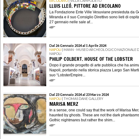
ERCOLANO
| VILLA CAMPOLIETO
LLUIS LLEÓ. PITTORE AD ERCOLANO
La Fondazione Ente Ville Vesuviane presieduta da 
Miranda e il suo Consiglio Direttivo sono lieti di ospit
27 gennaio nelle sale af...
Dal 26 Gennaio 2024 al 1 Aprile 2024
NAPOLI
| MANN - MUSEO ARCHEOLOGICO NAZIONALE D
NAPOLI
PHILIP COLBERT. HOUSE OF THE LOBSTER
Dopo il grande progetto di arte pubblica che ha anim
Napoli, portando nella storica piazza Largo San Martin
suo “LobsterEmpire...
Dal 23 Gennaio 2024 al 23 Marzo 2024
NAPOLI
| THOMAS DANE GALLERY
MARISA MERZ
In a sense, one could say that the work of Marisa Merz
haunted by ghosts. These are not the dark phantasms
Gothic nightmares but rather the shim...