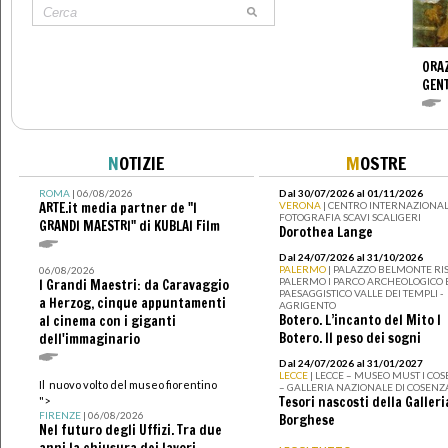
ORAZ
GENT
N
OTIZIE
M
OSTRE
ROMA
| 06/08/2026
Dal 30/07/2026 al 01/11/2026
ARTE.it media partner de "I
VERONA
| CENTRO INTERNAZIONAL
FOTOGRAFIA SCAVI SCALIGERI
GRANDI MAESTRI" di KUBLAI Film
Dorothea Lange
Dal 24/07/2026 al 31/10/2026
PALERMO
| PALAZZO BELMONTE RIS
06/08/2026
PALERMO I PARCO ARCHEOLOGICO 
I Grandi Maestri: da Caravaggio
PAESAGGISTICO VALLE DEI TEMPLI -
a Herzog, cinque appuntamenti
AGRIGENTO
Botero. L’incanto del Mito I
al cinema con i giganti
Botero. Il peso dei sogni
dell'immaginario
Dal 24/07/2026 al 31/01/2027
LECCE
| LECCE – MUSEO MUST I CO
Il nuovo volto del museo fiorentino
– GALLERIA NAZIONALE DI COSENZ
Tesori nascosti della Galleri
">
FIRENZE
| 06/08/2026
Borghese
Nel futuro degli Uffizi. Tra due