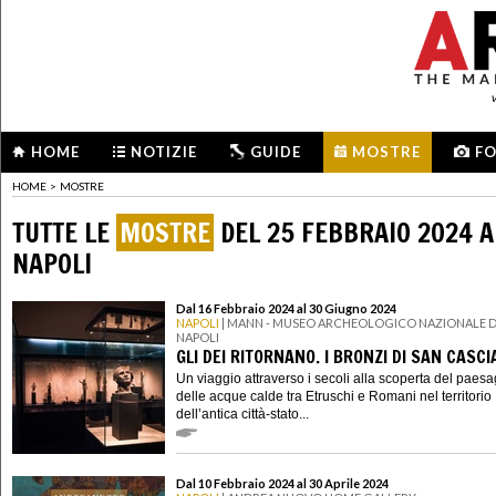
HOME
NOTIZIE
GUIDE
MOSTRE
F
HOME
>
MOSTRE
TUTTE LE
MOSTRE
DEL 25 FEBBRAIO 2024 A
NAPOLI
Dal 16 Febbraio 2024 al 30 Giugno 2024
NAPOLI
| MANN - MUSEO ARCHEOLOGICO NAZIONALE D
NAPOLI
GLI DEI RITORNANO. I BRONZI DI SAN CASC
Un viaggio attraverso i secoli alla scoperta del paes
delle acque calde tra Etruschi e Romani nel territorio
dell’antica città-stato...
Dal 10 Febbraio 2024 al 30 Aprile 2024