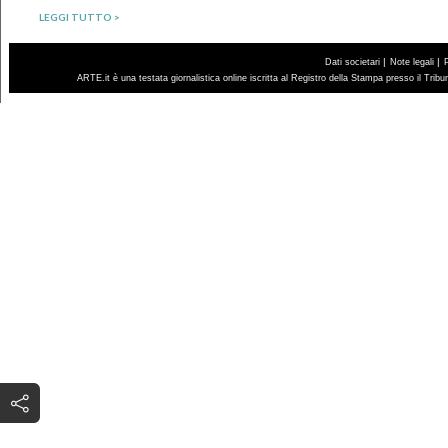
LEGGI TUTTO >
|
|
Dati societari
Note legali
ARTE.it è una testata giornalistica online iscritta al Registro della Stampa presso il Trib