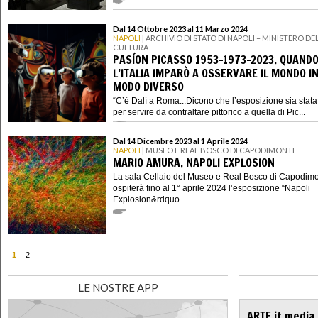
Dal 14 Ottobre 2023 al 11 Marzo 2024
NAPOLI
| ARCHIVIO DI STATO DI NAPOLI – MINISTERO DE
CULTURA
PASÍON PICASSO 1953-1973-2023. QUAND
L’ITALIA IMPARÒ A OSSERVARE IL MONDO I
MODO DIVERSO
“C’è Dalí a Roma...Dicono che l’esposizione sia stata 
per servire da contraltare pittorico a quella di Pic...
Dal 14 Dicembre 2023 al 1 Aprile 2024
NAPOLI
| MUSEO E REAL BOSCO DI CAPODIMONTE
MARIO AMURA. NAPOLI EXPLOSION
La sala Cellaio del Museo e Real Bosco di Capodim
ospiterà fino al 1° aprile 2024 l’esposizione “Napoli
Explosion&rdquo...
1
2
LE NOSTRE APP
ARTE.it media