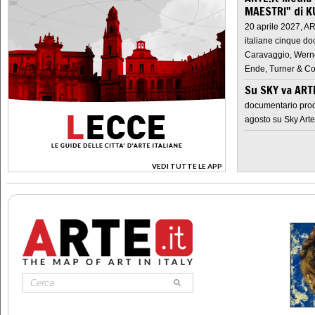
MAESTRI" di K
20 aprile 2027, A
italiane cinque do
Caravaggio, Werne
Ende, Turner & Co
Su SKY va AR
documentario prod
agosto su Sky Arte
VEDI TUTTE LE APP
>