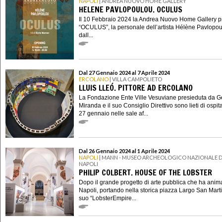
NAPOLI
| ANDREA NUOVO HOME GALLERY
HELENE PAVLOPOULOU. OCULUS
Il 10 Febbraio 2024 la Andrea Nuovo Home Gallery p
“OCULUS”, la personale dell’artista Hélène Pavlopou
dall...
Dal 27 Gennaio 2024 al 7 Aprile 2024
ERCOLANO
| VILLA CAMPOLIETO
LLUIS LLEÓ. PITTORE AD ERCOLANO
La Fondazione Ente Ville Vesuviane presieduta da 
Miranda e il suo Consiglio Direttivo sono lieti di ospit
27 gennaio nelle sale af...
Dal 26 Gennaio 2024 al 1 Aprile 2024
NAPOLI
| MANN - MUSEO ARCHEOLOGICO NAZIONALE D
NAPOLI
PHILIP COLBERT. HOUSE OF THE LOBSTER
Dopo il grande progetto di arte pubblica che ha anim
Napoli, portando nella storica piazza Largo San Martin
suo “LobsterEmpire...