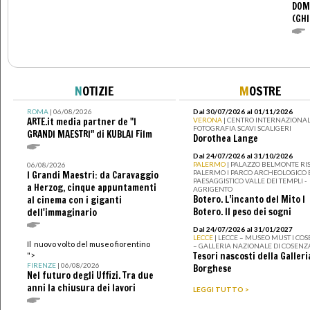
DOM
(GHI
N
OTIZIE
M
OSTRE
ROMA
| 06/08/2026
Dal 30/07/2026 al 01/11/2026
ARTE.it media partner de "I
VERONA
| CENTRO INTERNAZIONAL
FOTOGRAFIA SCAVI SCALIGERI
GRANDI MAESTRI" di KUBLAI Film
Dorothea Lange
Dal 24/07/2026 al 31/10/2026
PALERMO
| PALAZZO BELMONTE RIS
06/08/2026
PALERMO I PARCO ARCHEOLOGICO 
I Grandi Maestri: da Caravaggio
PAESAGGISTICO VALLE DEI TEMPLI -
a Herzog, cinque appuntamenti
AGRIGENTO
Botero. L’incanto del Mito I
al cinema con i giganti
Botero. Il peso dei sogni
dell'immaginario
Dal 24/07/2026 al 31/01/2027
LECCE
| LECCE – MUSEO MUST I CO
Il nuovo volto del museo fiorentino
– GALLERIA NAZIONALE DI COSENZ
Tesori nascosti della Galleri
">
FIRENZE
| 06/08/2026
Borghese
Nel futuro degli Uffizi. Tra due
anni la chiusura dei lavori
LEGGI TUTTO >