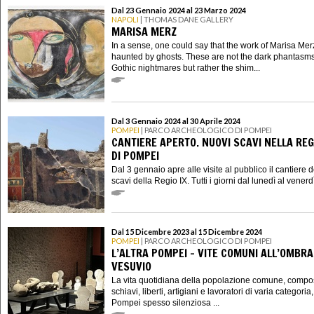
Dal 23 Gennaio 2024 al 23 Marzo 2024
NAPOLI
| THOMAS DANE GALLERY
MARISA MERZ
In a sense, one could say that the work of Marisa Merz
haunted by ghosts. These are not the dark phantasms
Gothic nightmares but rather the shim...
Dal 3 Gennaio 2024 al 30 Aprile 2024
POMPEI
| PARCO ARCHEOLOGICO DI POMPEI
CANTIERE APERTO. NUOVI SCAVI NELLA REGI
DI POMPEI
Dal 3 gennaio apre alle visite al pubblico il cantiere 
scavi della Regio IX. Tutti i giorni dal lunedì al venerdì 
Dal 15 Dicembre 2023 al 15 Dicembre 2024
POMPEI
| PARCO ARCHEOLOGICO DI POMPEI
L’ALTRA POMPEI – VITE COMUNI ALL’OMBRA
VESUVIO
La vita quotidiana della popolazione comune, compo
schiavi, liberti, artigiani e lavoratori di varia categoria
Pompei spesso silenziosa ...