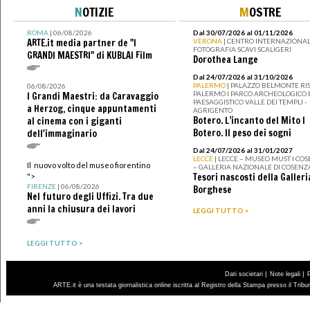
N
OTIZIE
M
OSTRE
ROMA
| 06/08/2026
Dal 30/07/2026 al 01/11/2026
ARTE.it media partner de "I
VERONA
| CENTRO INTERNAZIONAL
FOTOGRAFIA SCAVI SCALIGERI
GRANDI MAESTRI" di KUBLAI Film
Dorothea Lange
Dal 24/07/2026 al 31/10/2026
PALERMO
| PALAZZO BELMONTE RIS
06/08/2026
PALERMO I PARCO ARCHEOLOGICO 
I Grandi Maestri: da Caravaggio
PAESAGGISTICO VALLE DEI TEMPLI -
a Herzog, cinque appuntamenti
AGRIGENTO
Botero. L’incanto del Mito I
al cinema con i giganti
Botero. Il peso dei sogni
dell'immaginario
Dal 24/07/2026 al 31/01/2027
LECCE
| LECCE – MUSEO MUST I CO
Il nuovo volto del museo fiorentino
– GALLERIA NAZIONALE DI COSENZ
Tesori nascosti della Galleri
">
FIRENZE
| 06/08/2026
Borghese
Nel futuro degli Uffizi. Tra due
anni la chiusura dei lavori
LEGGI TUTTO >
LEGGI TUTTO >
|
|
Dati societari
Note legali
ARTE.it è una testata giornalistica online iscritta al Registro della Stampa presso il Trib