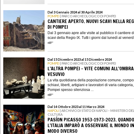
Dal 3 Gennaio 2024 al 30 Aprile 2024
POMPEI
| PARCO ARCHEOLOGICO DI POMPEI
CANTIERE APERTO. NUOVI SCAVI NELLA REGI
DI POMPEI
Dal 3 gennaio apre alle visite al pubblico il cantiere 
scavi della Regio IX. Tutti i giorni dal lunedì al venerdì 
Dal 15 Dicembre 2023 al 15 Dicembre 2024
POMPEI
| PARCO ARCHEOLOGICO DI POMPEI
L’ALTRA POMPEI – VITE COMUNI ALL’OMBRA
VESUVIO
La vita quotidiana della popolazione comune, compo
schiavi, liberti, artigiani e lavoratori di varia categoria
Pompei spesso silenziosa ...
Dal 14 Ottobre 2023 al 11 Marzo 2024
NAPOLI
| ARCHIVIO DI STATO DI NAPOLI – MINISTERO DE
CULTURA
PASÍON PICASSO 1953-1973-2023. QUAND
L’ITALIA IMPARÒ A OSSERVARE IL MONDO I
MODO DIVERSO