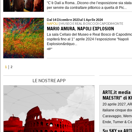
“C’è Dalí a Roma...Dicono che l’esposizione sia stata 
per servire da contraltare pittorico a quella di Pic...
Dal 14 Dicembre 2023 al 1 Aprile 2024
NAPOLI
| MUSEO E REAL BOSCO DI CAPODIMONTE
MARIO AMURA. NAPOLI EXPLOSION
La sala Cellaio del Museo e Real Bosco di Capodim
ospiterà fino al 1° aprile 2024 l’esposizione “Napoli
Explosion&rdquo...
1
2
LE NOSTRE APP
ARTE.it media
MAESTRI" di K
20 aprile 2027, A
italiane cinque do
Caravaggio, Werne
Ende, Turner & Co
Su SKY va AR