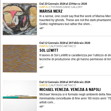
Dal 23 Gennaio 2024 al 23 Marzo 2024
NAPOLI
| THOMAS DANE GALLERY
MARISA MERZ
In a sense, one could say that the work of Marisa Merz
haunted by ghosts. These are not the dark phantasms
Gothic nightmares but rather the shim...
Dal 12 Gennaio 2024 al 24 Febbraio 2024
NAPOLI
| ALFONSO ARTIACO
SOL LEWITT
Il lavoro di Sol LeWitt si caratterizza per l’utilizzo di d
tecniche di produzione che gli hanno permesso di trov
...
Dal 12 Gennaio 2024 al 24 Febbraio 2024
NAPOLI
| ALFONSO ARTIACO
MICHAEL VENEZIA. VENEZIA A NAPOLI
Michael Venezia si è formato negli ambienti della Ne
minimalista concettuale di fine anni ’60 inizio anni ’7
artisti com...