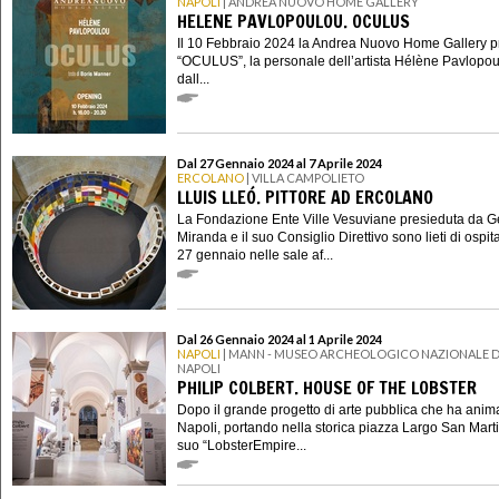
NAPOLI
| ANDREA NUOVO HOME GALLERY
HELENE PAVLOPOULOU. OCULUS
Il 10 Febbraio 2024 la Andrea Nuovo Home Gallery p
“OCULUS”, la personale dell’artista Hélène Pavlopou
dall...
Dal 27 Gennaio 2024 al 7 Aprile 2024
ERCOLANO
| VILLA CAMPOLIETO
LLUIS LLEÓ. PITTORE AD ERCOLANO
La Fondazione Ente Ville Vesuviane presieduta da 
Miranda e il suo Consiglio Direttivo sono lieti di ospit
27 gennaio nelle sale af...
Dal 26 Gennaio 2024 al 1 Aprile 2024
NAPOLI
| MANN - MUSEO ARCHEOLOGICO NAZIONALE D
NAPOLI
PHILIP COLBERT. HOUSE OF THE LOBSTER
Dopo il grande progetto di arte pubblica che ha anim
Napoli, portando nella storica piazza Largo San Martin
suo “LobsterEmpire...