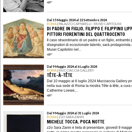
Dal 15 Maggio 2024 al 22 Settembre 2024
ROMA
| PALAZZO CAFFARELLI - MUSEI CAPITOLINI
DI PADRE IN FIGLIO. FILIPPO E FILIPPINO LIP
PITTORI FIORENTINI DEL QUATTROCENTO
Il caso straordinario di un padre e un figlio, entrambi p
disegnatori di eccezionale talento, sarà protagonista 
Musei Capitolini nel...
Dal 9 Maggio 2024 al 6 Luglio 2024
ROMA
| MUCCIACCIA GALLERY
TÊTE-À-TÊTE
Dal 10 maggio al 6 luglio 2024 Mucciaccia Gallery p
nella sua sede di Roma la mostra Tête-à-tête, a cura 
Catherine Loewe,...
Dal 9 Maggio 2024 al 31 Luglio 2024
ROMA
| Z2O SARA ZANIN
MICHELE TOCCA. POCA NOTTE
z2o Sara Zanin è lieta di presentare, giovedì 9 magg