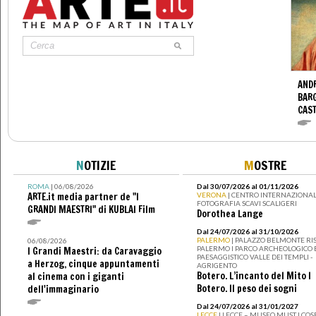
ANDR
BARG
CAS
N
OTIZIE
M
OSTRE
ROMA
| 06/08/2026
Dal 30/07/2026 al 01/11/2026
ARTE.it media partner de "I
VERONA
| CENTRO INTERNAZIONAL
FOTOGRAFIA SCAVI SCALIGERI
GRANDI MAESTRI" di KUBLAI Film
Dorothea Lange
Dal 24/07/2026 al 31/10/2026
PALERMO
| PALAZZO BELMONTE RIS
06/08/2026
PALERMO I PARCO ARCHEOLOGICO 
I Grandi Maestri: da Caravaggio
PAESAGGISTICO VALLE DEI TEMPLI -
a Herzog, cinque appuntamenti
AGRIGENTO
Botero. L’incanto del Mito I
al cinema con i giganti
Botero. Il peso dei sogni
dell'immaginario
Dal 24/07/2026 al 31/01/2027
LECCE
| LECCE – MUSEO MUST I CO