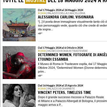
TUTTE LE
MOSTRE
DEL 18 MAGGIO 2024 A 
Dal 17 Maggio 2024 al 26 Maggio 2024
ROMA
| PALAZZO DELLA CANCELLERIA
ALESSANDRA CARLONI. VISIONARIA
“[...] il poeta deve immaginare visualmente tanto ciò c
suo personaggio vede, quanto ciò che crede di veder
sta sogna...
Dal 17 Maggio 2024 al 6 Ottobre 2024
ROMA
| MUSEO DI ROMA IN TRASTEVERE
DETERMINED WOMEN. FOTOGRAFIE DI ANGÈ
ETOUNDI ESSAMBA
Il Museo di Roma in Trastevere ospita, dal 17 Maggio
Ottobre 2024, “Determined Women (Donne determinat
prim...
Dal 16 Maggio 2024 al 25 Agosto 2024
ROMA
| PALAZZO BONAPARTE
VINCENT PETERS. TIMELESS TIME
Dopo il grande successo riscosso a Palazzo Reale
di Milano e a Palazzo Albergati di Bologna, il prossi
maggio arriva a P...