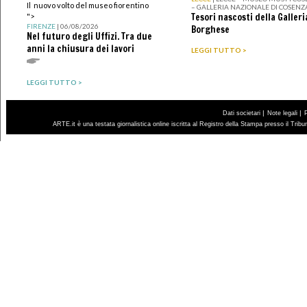
Il nuovo volto del museo fiorentino
– GALLERIA NAZIONALE DI COSENZ
Tesori nascosti della Galleri
">
FIRENZE
| 06/08/2026
Borghese
Nel futuro degli Uffizi. Tra due
anni la chiusura dei lavori
LEGGI TUTTO >
LEGGI TUTTO >
|
|
Dati societari
Note legali
ARTE.it è una testata giornalistica online iscritta al Registro della Stampa presso il Trib