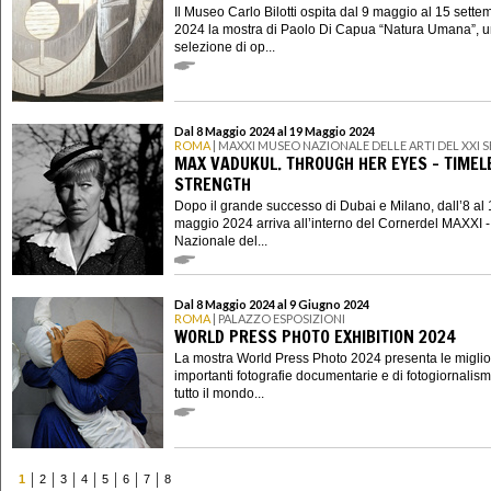
Il Museo Carlo Bilotti ospita dal 9 maggio al 15 sette
2024 la mostra di Paolo Di Capua “Natura Umana”, 
selezione di op...
Dal 8 Maggio 2024 al 19 Maggio 2024
ROMA
| MAXXI MUSEO NAZIONALE DELLE ARTI DEL XXI
MAX VADUKUL. THROUGH HER EYES – TIMEL
STRENGTH
Dopo il grande successo di Dubai e Milano, dall’8 al
maggio 2024 arriva all’interno del Cornerdel MAXXI 
Nazionale del...
Dal 8 Maggio 2024 al 9 Giugno 2024
ROMA
| PALAZZO ESPOSIZIONI
WORLD PRESS PHOTO EXHIBITION 2024
La mostra World Press Photo 2024 presenta le miglior
importanti fotografie documentarie e di fotogiornalism
tutto il mondo...
1
2
3
4
5
6
7
8