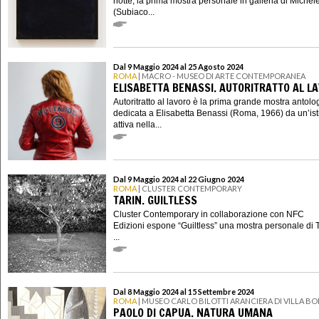
notte, la prima mostra personale in galleria di Michel
(Subiaco...
Dal 9 Maggio 2024 al 25 Agosto 2024
ROMA
| MACRO - MUSEO DI ARTE CONTEMPORANEA
ELISABETTA BENASSI. AUTORITRATTO AL L
Autoritratto al lavoro è la prima grande mostra antolo
dedicata a Elisabetta Benassi (Roma, 1966) da un’ist
attiva nella...
Dal 9 Maggio 2024 al 22 Giugno 2024
ROMA
| CLUSTER CONTEMPORARY
TARIN. GUILTLESS
Cluster Contemporary in collaborazione con NFC
Edizioni espone “Guiltless” una mostra personale di T
...
Dal 8 Maggio 2024 al 15 Settembre 2024
ROMA
| MUSEO CARLO BILOTTI ARANCIERA DI VILLA B
PAOLO DI CAPUA. NATURA UMANA