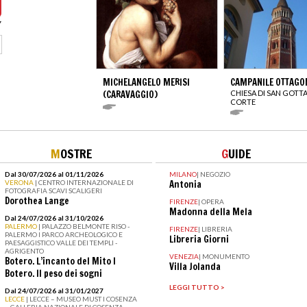
MICHELANGELO MERISI
CAMPANILE OTTAGO
(CARAVAGGIO)
CHIESA DI SAN GOTT
CORTE
M
OSTRE
G
UIDE
Dal 30/07/2026 al 01/11/2026
MILANO
|
NEGOZIO
VERONA
| CENTRO INTERNAZIONALE DI
Antonia
FOTOGRAFIA SCAVI SCALIGERI
Dorothea Lange
FIRENZE
|
OPERA
Madonna della Mela
Dal 24/07/2026 al 31/10/2026
PALERMO
| PALAZZO BELMONTE RISO -
FIRENZE
|
LIBRERIA
PALERMO I PARCO ARCHEOLOGICO E
Libreria Giorni
PAESAGGISTICO VALLE DEI TEMPLI -
AGRIGENTO
VENEZIA
|
MONUMENTO
Botero. L’incanto del Mito I
Villa Jolanda
Botero. Il peso dei sogni
LEGGI TUTTO >
Dal 24/07/2026 al 31/01/2027
LECCE
| LECCE – MUSEO MUST I COSENZA
– GALLERIA NAZIONALE DI COSENZA