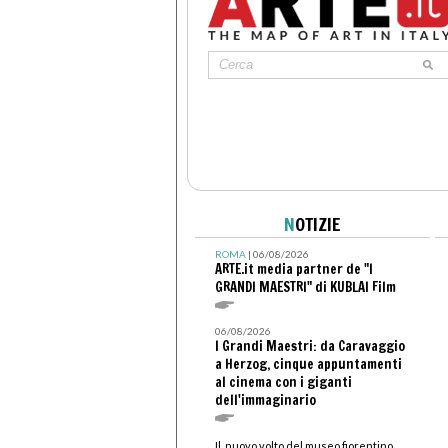
N
OTIZIE
ROMA
| 06/08/2026
ARTE.it media partner de "I
GRANDI MAESTRI" di KUBLAI Film
06/08/2026
I Grandi Maestri: da Caravaggio
a Herzog, cinque appuntamenti
al cinema con i giganti
dell'immaginario
Il nuovo volto del museo fiorentino