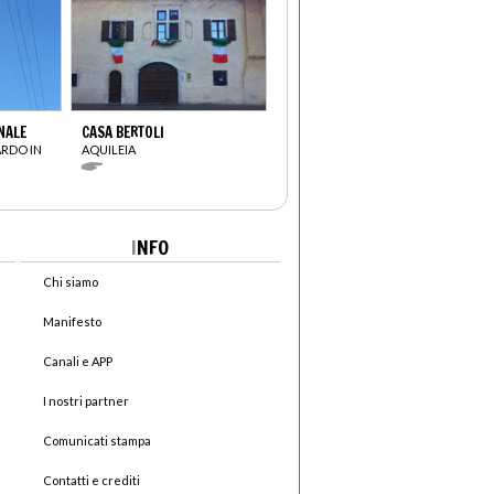
NALE
CASA BERTOLI
ARDO IN
AQUILEIA
I
NFO
Chi siamo
Manifesto
Canali e APP
I nostri partner
Comunicati stampa
Contatti e crediti