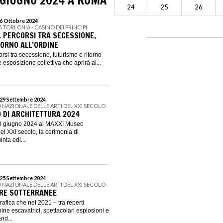
 GIUGNO 2024 A ROMA
24
25
26
 6 Ottobre 2024
LA TORLONIA - CASINO DEI PRINCIPI
. PERCORSI TRA SECESSIONE,
TORNO ALL’ORDINE
rsi tra secessione, futurismo e ritorno
 esposizione collettiva che aprirà al...
 29 Settembre 2024
 NAZIONALE DELLE ARTI DEL XXI SECOLO
O DI ARCHITETTURA 2024
 13 giugno 2024 al MAXXI Museo
del XXI secolo, la cerimonia di
nta edi...
 25 Settembre 2024
 NAZIONALE DELLE ARTI DEL XXI SECOLO
RE SOTTERRANEE
afica che nel 2021 – tra reperti
ne escavatrici, spettacolari esplosioni e
nd...