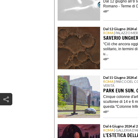
Dal 12 giugno all’8 
Romano - Terme di Di
Dal 12 Giugno 2024 al
ROMA
| PALAZZO ME
SAVERIO UNGHER
“Ciò che ancora oggi 
solitario, in termini 
u...
Dal 11 Giugno 2024 al
ROMA
| PARCO DEL 
VERITÀ
PARK EUN SUN. 
Cinque colonne d'art
scultoree di 14 e 6 me
questa "Colonne Infin
Dal 6 Giugno 2024 al 
ROMA
| GALLERIA D
L’ESTETICA DEL