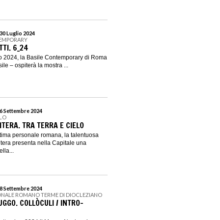
30 Luglio 2024
TEMPORARY
TI. 6_24
o 2024, la Basile Contemporary di Roma
ile – ospiterà la mostra ...
 6 Settembre 2024
ILO
TERA. TRA TERRA E CIELO
ltima personale romana, la talentuosa
vitera presenta nella Capitale una
lla...
 8 Settembre 2024
ONALE ROMANO TERME DI DIOCLEZIANO
GGO. COLLÒCULI / INTRO-