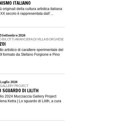
NISMO ITALIANO
 originali della cultura artistica italiana
XX secolo è rappresentata dall’...
15 Settembre 2024
 BILOTTI ARANCIERA DI VILLA BORGHESE
ZOI
to artistico di carattere sperimentale del
 formato da Stefano Forgione e Pino
 Luglio 2024
 GALLERY PROJECT
O SGUARDO DI LILITH
glio 2024 Mucciaccia Gallery Project
ena Ketra | Lo sguardo di Lilith, a cura