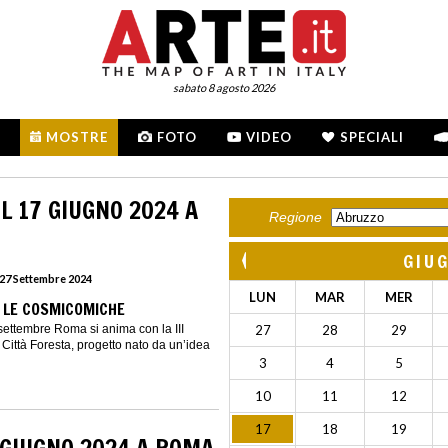
sabato 8 agosto 2026
MOSTRE
FOTO
VIDEO
SPECIALI
L 17 GIUGNO 2024 A
Regione
GIU
 27 Settembre 2024
LUN
MAR
MER
- LE COSMICOMICHE
settembre Roma si anima con la III
27
28
29
 Città Foresta, progetto nato da un’idea
3
4
5
10
11
12
17
18
19