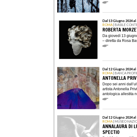
Dal 13 Giugno 2024 al 
ROMA
| BASILE CON
ROBERTA MORZET
Da giovedì 13 giugn
– diretta da Rosa Bas
Dal 12 Giugno 2024 al
ROMA
| BANCA PROF
ANTONELLA PRIVI
Dopo sei anni dall’u
artista Antonella Pri
antologica allestita ne
Dal 12 Giugno 2024 al
ROMA
| MUSEO NAZI
ANNALAURA DI LU
SPECTIO