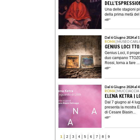
DELL’ESPRESSIO
Una delle stagioni più
della prima metà del 
Dal 6 Giugno 2024 al 
ROMA
| MUSEO CARLO
GENIUS LOCI TTO
Genius Loci, il proget
duo campano TTOZOI
Rossi, torna a fare ...
Dal 6 Giugno 2024 al 4
ROMA
| MUCCIACCIA
ELENA KETRA | L
Dal 7 giugno al 4 lu
presenta la mostra El
di Cesare Biasin...
1
2
3
4
5
6
7
8
9