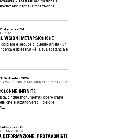
settembre 2024 il Museo Nazionale
ocleziano ospita la mostra&nbs...
 25 Agosto 2024
RULANA
I. VISIONI METAPSICHICHE
colpisce e seduce di questo artista - un
di ricerca espressiva - è la sua sostanziale
 30 Settembre 2024
COLOSSEO, CIRCO MASSIMO, BOCCA DELLA
COLONNE INFINITE
ista, cinque monumentali opere d'arte
tri che si alzano verso il cielo: è
i...
2 Febbraio 2025
'ARTE MODERNA
LA DEFORMAZIONE. PROTAGONISTI