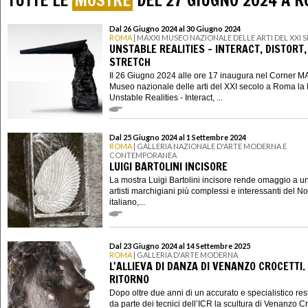
TUTTE LE
MOSTRE
DEL 27 GIUGNO 2024 A 
Dal 26 Giugno 2024 al 30 Giugno 2024
ROMA
| MAXXI MUSEO NAZIONALE DELLE ARTI DEL XXI
UNSTABLE REALITIES - INTERACT, DISTORT,
STRETCH
Il 26 Giugno 2024 alle ore 17 inaugura nel Corner M
Museo nazionale delle arti del XXI secolo a Roma la
Unstable Realities - Interact, ...
Dal 25 Giugno 2024 al 1 Settembre 2024
ROMA
| GALLERIA NAZIONALE D'ARTE MODERNA E
CONTEMPORANEA
LUIGI BARTOLINI INCISORE
La mostra Luigi Bartolini incisore rende omaggio a u
artisti marchigiani più complessi e interessanti del 
italiano,...
Dal 23 Giugno 2024 al 14 Settembre 2025
ROMA
| GALLERIA D'ARTE MODERNA
L'ALLIEVA DI DANZA DI VENANZO CROCETTI. 
RITORNO
Dopo oltre due anni di un accurato e specialistico re
da parte dei tecnici dell’ICR la scultura di Venanzo Cr