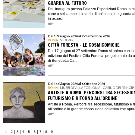
GUARDA AL FUTURO
Eni, inaugura presso Palazzo Esposizioni Roma la mo
cane a sei zampe. La storia di un’icona che guarda al 
in esposi...
Dal 17 Giugno 2024 al 27 Settembre 2024
ROMA
| SEDI VARIE
CITTÀ FORESTA - LE COSMICOMICHE
Dal 17 giugno al 27 settembre Roma si anima con la I
edizione del Festival Città Foresta, progetto nato da 
di Benedetta Ca...
Dal 14 Giugno 2024 al 6 Ottobre 2024
ROMA
| MUSEI DI VILLA TORLONIA - CASINO DEI PRINCIPI
ARTISTE A ROMA. PERCORSI TRA SECESSIO
FUTURISMO E RITORNO ALL’ORDINE
Artiste a Roma. Percorsi tra secessione, futurismo e r
all’ordine è la grande esposizione collettiva che aprirà
1
2
3
4
5
6
7
8
9