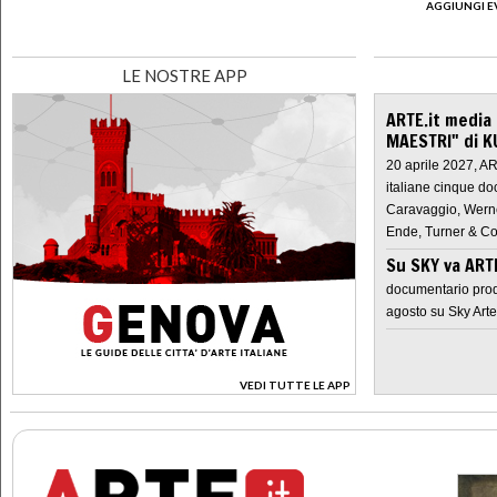
AGGIUNGI E
LE NOSTRE APP
ARTE.it media
MAESTRI" di K
20 aprile 2027, A
italiane cinque do
Caravaggio, Werne
Ende, Turner & Co
Su SKY va AR
documentario prod
agosto su Sky Arte
VEDI TUTTE LE APP
>