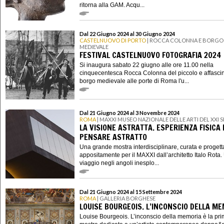
ritorna alla GAM. Acqu...
Dal 22 Giugno 2024 al 30 Giugno 2024
CASTELNUOVO DI PORTO
| ROCCA COLONNA E BORGO
MEDIEVALE
FESTIVAL CASTELNUOVO FOTOGRAFIA 2024
Si inaugura sabato 22 giugno alle ore 11.00 nella
cinquecentesca Rocca Colonna del piccolo e affasci
borgo medievale alle porte di Roma l'u...
Dal 21 Giugno 2024 al 3 Novembre 2024
ROMA
| MAXXI MUSEO NAZIONALE DELLE ARTI DEL XXI
LA VISIONE ASTRATTA. ESPERIENZA FISICA 
PENSARE ASTRATTO
Una grande mostra interdisciplinare, curata e progett
appositamente per il MAXXI dall’architetto Italo Rota.
viaggio negli angoli inesplo...
Dal 21 Giugno 2024 al 15 Settembre 2024
ROMA
| GALLERIA BORGHESE
LOUISE BOURGEOIS. L’INCONSCIO DELLA M
Louise Bourgeois. L’inconscio della memoria è la pr